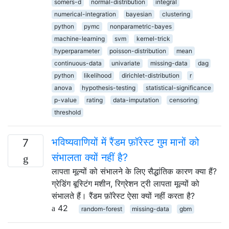
somers-d
normal-distribution
integral
numerical-integration
bayesian
clustering
python
pymc
nonparametric-bayes
machine-learning
svm
kernel-trick
hyperparameter
poisson-distribution
mean
continuous-data
univariate
missing-data
dag
python
likelihood
dirichlet-distribution
r
anova
hypothesis-testing
statistical-significance
p-value
rating
data-imputation
censoring
threshold
भविष्यवाणियों में रैंडम फ़ॉरेस्ट गुम मानों को
7
संभालता क्यों नहीं है?
लापता मूल्यों को संभालने के लिए सैद्धांतिक कारण क्या हैं?
ग्रेडिंग बूस्टिंग मशीन, रिग्रेशन ट्री लापता मूल्यों को
संभालते हैं। रैंडम फ़ॉरेस्ट ऐसा क्यों नहीं करता है?
42
random-forest
missing-data
gbm