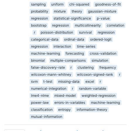
sampling
uniform
chi-squared
goodness-of-fit
probability
mixture
theory
gaussian-mixture
regression
statistical-significance
p-value
bootstrap
regression
multicollinearity
correlation
r
poisson-distribution
survival
regression
categorical-data
ordinal-data
ordered-logit
regression
interaction
time-series
machine-learning
forecasting
cross-validation
binomial
multiple-comparisons
simulation
false-discovery-rate
r
clustering
frequency
wilcoxon-mann-whitney
wilcoxon-signed-rank
r
svm
t-test
missing-data
excel
r
numerical-integration
r
random-variable
lme4-nlme
mixed-model
weighted-regression
power-law
errors-in-variables
machine-learning
classification
entropy
information-theory
mutual-information