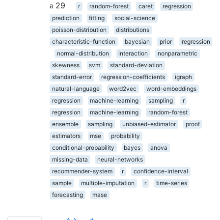
29
r
random-forest
caret
regression
prediction
fitting
social-science
poisson-distribution
distributions
characteristic-function
bayesian
prior
regression
normal-distribution
interaction
nonparametric
skewness
svm
standard-deviation
standard-error
regression-coefficients
igraph
natural-language
word2vec
word-embeddings
regression
machine-learning
sampling
r
regression
machine-learning
random-forest
ensemble
sampling
unbiased-estimator
proof
estimators
mse
probability
conditional-probability
bayes
anova
missing-data
neural-networks
recommender-system
r
confidence-interval
sample
multiple-imputation
r
time-series
forecasting
mase