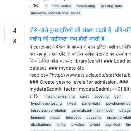
16
r
time-series
forecasting
missing-data
unevenly-spaced-time-series
जैसे-जैसे पुनरावृत्तियों की संख्या बढ़ती है, धीरे-धीरे
4
मशीन की सटीकता कम होती जाती है
मैं caretआर में पैकेज के माध्यम से ढाल बूस्टिंग मशीन एल्गोर
कर रहा हूं । एक छोटे से कॉलेज प्रवेश डेटासेट का उपयोग करते
निम्नलिखित कोड चलाया: library(caret) ### Load 
dataset. ### mydata &lt;-
read.csv("http://www.ats.ucla.edu/stat/data/b
### Create yes/no levels for admission. ###
mydata$admit_factor[mydata$admit==0] &lt;
15
machine-learning
caret
boosting
gbm
hypothesis-testing
t-test
panel-data
psychometrics
intraclass-correlation
generalized-linear-model
catego
binomial
model
intercept
causality
cross-correlat
distributions
ranks
p-value
z-test
sign-test
tim