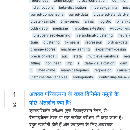
references
terminology
cross-correlation
definition
distributions
beta-distribution
inverse-gamma
miss
paired-comparisons
paired-data
clustered-standard-er
cluster-sample
time-series
arima
logistic
binary-
odds-ratio
medicine
hypothesis-testing
wilcoxon-m
unsupervised-learning
hierarchical-clustering
neural
train
clustering
k-means
regression
ordinal-data
change-scores
machine-learning
experiment-design
precision-recall
auc
stata
multilevel-analysis
reg
fitting
nonlinear
jmp
r
data-visualization
gam
r
lme4-nlme
many-categories
regression
causali
instrumental-variables
endogeneity
controlling-for-a-v
अशक्त परिकल्पना के तहत विनिमेय नमूनों के
1
पीछे अंतर्ज्ञान क्या है?
क्रमपरिवर्तन परीक्षण (इसे रेंडमाइजेशन टेस्ट, री-
रैंडमाइजेशन टेस्ट या एक सटीक परीक्षण भी कहा जाता है)
बहुत उपयोगी होते हैं और उदाहरण के लिए आवश्यक