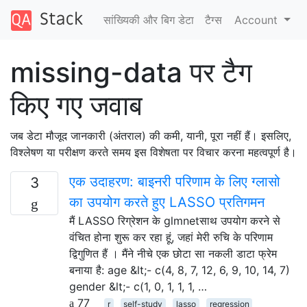
सांख्यिकी और बिग डेटा
टैग्‍स
Account
missing-data पर टैग
किए गए जवाब
जब डेटा मौजूद जानकारी (अंतराल) की कमी, यानी, पूरा नहीं हैं। इसलिए,
विश्लेषण या परीक्षण करते समय इस विशेषता पर विचार करना महत्वपूर्ण है।
एक उदाहरण: बाइनरी परिणाम के लिए ग्लासो
3
का उपयोग करते हुए LASSO प्रतिगमन
मैं LASSO रिग्रेशन के glmnetसाथ उपयोग करने से
वंचित होना शुरू कर रहा हूं, जहां मेरी रुचि के परिणाम
द्विगुणित हैं । मैंने नीचे एक छोटा सा नकली डाटा फ्रेम
बनाया है: age &lt;- c(4, 8, 7, 12, 6, 9, 10, 14, 7)
gender &lt;- c(1, 0, 1, 1, 1, …
77
r
self-study
lasso
regression