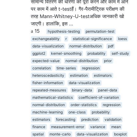
सामान्य वितरण की धारणा को पूरा करने और काम में आने
पर काम में आते t-testहैं। गैर-पैरामीट्रिक परीक्षण की
तरह Mann-Whitney-U-testअधिक जानकारी खो
जाएगी। हालांकि, इस …
15
hypothesis-testing
permutation-test
exchangeability
r
statistical-significance
loess
data-visualization
normal-distribution
pdf
ggplot2
kernel-smoothing
probability
self-study
expected-value
normal-distribution
prior
correlation
time-series
regression
heteroscedasticity
estimation
estimators
fisher-information
data-visualization
repeated-measures
binary-data
panel-data
mathematical-statistics
coefficient-of-variation
normal-distribution
order-statistics
regression
machine-learning
one-class
probability
estimators
forecasting
prediction
validation
finance
measurement-error
variance
mean
spatial
monte-carlo
data-visualization
boxplot