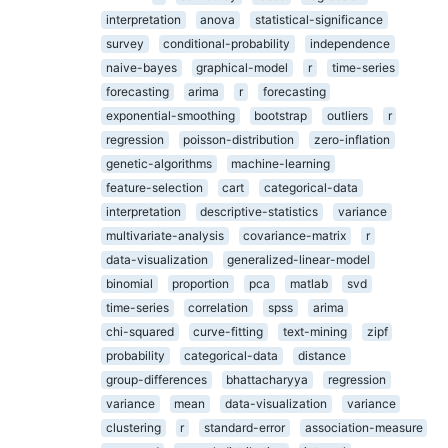
interpretation
anova
statistical-significance
survey
conditional-probability
independence
naive-bayes
graphical-model
r
time-series
forecasting
arima
r
forecasting
exponential-smoothing
bootstrap
outliers
r
regression
poisson-distribution
zero-inflation
genetic-algorithms
machine-learning
feature-selection
cart
categorical-data
interpretation
descriptive-statistics
variance
multivariate-analysis
covariance-matrix
r
data-visualization
generalized-linear-model
binomial
proportion
pca
matlab
svd
time-series
correlation
spss
arima
chi-squared
curve-fitting
text-mining
zipf
probability
categorical-data
distance
group-differences
bhattacharyya
regression
variance
mean
data-visualization
variance
clustering
r
standard-error
association-measure