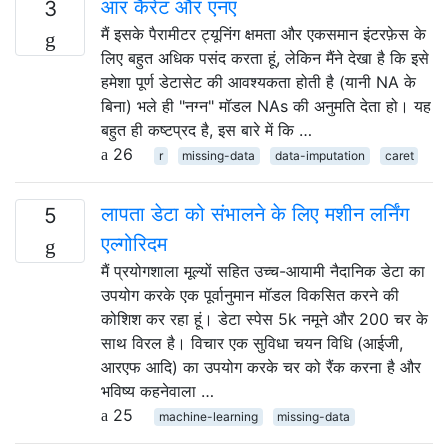
आर कैरेट और एनए
3
मैं इसके पैरामीटर ट्यूनिंग क्षमता और एकसमान इंटरफ़ेस के
लिए बहुत अधिक पसंद करता हूं, लेकिन मैंने देखा है कि इसे
हमेशा पूर्ण डेटासेट की आवश्यकता होती है (यानी NA के
बिना) भले ही "नग्न" मॉडल NAs की अनुमति देता हो। यह
बहुत ही कष्टप्रद है, इस बारे में कि …
26
r
missing-data
data-imputation
caret
लापता डेटा को संभालने के लिए मशीन लर्निंग
5
एल्गोरिदम
मैं प्रयोगशाला मूल्यों सहित उच्च-आयामी नैदानिक ​​डेटा का
उपयोग करके एक पूर्वानुमान मॉडल विकसित करने की
कोशिश कर रहा हूं। डेटा स्पेस 5k नमूने और 200 चर के
साथ विरल है। विचार एक सुविधा चयन विधि (आईजी,
आरएफ आदि) का उपयोग करके चर को रैंक करना है और
भविष्य कहनेवाला …
25
machine-learning
missing-data