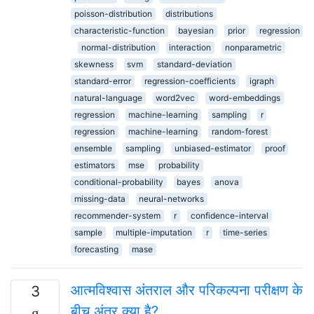
poisson-distribution
distributions
characteristic-function
bayesian
prior
regression
normal-distribution
interaction
nonparametric
skewness
svm
standard-deviation
standard-error
regression-coefficients
igraph
natural-language
word2vec
word-embeddings
regression
machine-learning
sampling
r
regression
machine-learning
random-forest
ensemble
sampling
unbiased-estimator
proof
estimators
mse
probability
conditional-probability
bayes
anova
missing-data
neural-networks
recommender-system
r
confidence-interval
sample
multiple-imputation
r
time-series
forecasting
mase
आत्मविश्वास अंतराल और परिकल्पना परीक्षण के
3
बीच अंतर क्या है?