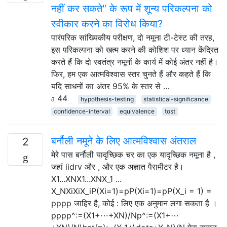
नहीं कर सकते" के रूप में शून्य परिकल्पना को
स्वीकार करने का विरोध किया?
पारंपरिक सांख्यिकीय परीक्षण, दो नमूना टी-टेस्ट की तरह,
इस परिकल्पना को खत्म करने की कोशिश पर ध्यान केंद्रित
करते हैं कि दो स्वतंत्र नमूनों के कार्य में कोई अंतर नहीं है।
फिर, हम एक आत्मविश्वास स्तर चुनते हैं और कहते हैं कि
यदि साधनों का अंतर 95% के स्तर से …
44
hypothesis-testing
statistical-significance
confidence-interval
equivalence
tost
बर्नौली नमूने के लिए आत्मविश्वास अंतराल
2
मेरे पास बर्नौली यादृच्छिक चर का एक यादृच्छिक नमूना है ,
जहां iidrv और , और एक अज्ञात पैरामीटर है।
X1...XNX1...XNX_1 ...
X_NXiXiX_iP(Xi=1)=pP(Xi=1)=pP(X_i = 1) =
pppp जाहिर है, कोई : लिए एक अनुमान लगा सकता है ।
pppp^:=(X1+⋯+XN)/Np^:=(X1+⋯