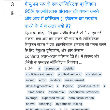
मैन्युअल रूप से एक लॉजिस्टिक प्रतिगमन
3
95% आत्मविश्वास अंतराल की गणना करने
और आर में कॉन्फिन () फ़ंक्शन का उपयोग
करने के बीच अंतर क्यों है?
प्रिय हर कोई - मैंने कुछ अजीब देखा है जो मैं समझा नहीं
सकता, क्या आप कर सकते हैं? सारांश में: लॉजिस्टिक
रिग्रेशन मॉडल में एक आत्मविश्वास अंतराल की गणना करने
के लिए मैनुअल दृष्टिकोण, और आर फ़ंक्शन
confint()अलग-अलग परिणाम देते हैं। मैं होस्मेर और
लेमेशो के एप्लाइड लॉजिस्टिक रिग्रेशन …
34
r
regression
logistic
confidence-interval
profile-likelihood
correlation
mcmc
error
mixture
measurement
data-augmentation
r
logistic
goodness-of-fit
r
time-series
exponential
descriptive-statistics
average
expected-value
data-visualization
anova
teaching
hypothesis-testing
multivariate-analysis
r
r
mixed-model