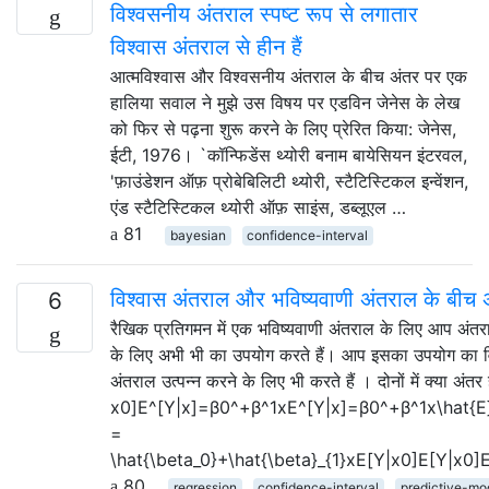
विश्वसनीय अंतराल स्पष्ट रूप से लगातार
विश्वास अंतराल से हीन हैं
आत्मविश्वास और विश्वसनीय अंतराल के बीच अंतर पर एक
हालिया सवाल ने मुझे उस विषय पर एडविन जेनेस के लेख
को फिर से पढ़ना शुरू करने के लिए प्रेरित किया: जेनेस,
ईटी, 1976। `कॉन्फिडेंस थ्योरी बनाम बायेसियन इंटरवल,
'फ़ाउंडेशन ऑफ़ प्रोबेबिलिटी थ्योरी, स्टैटिस्टिकल इन्वेंशन,
एंड स्टैटिस्टिकल थ्योरी ऑफ़ साइंस, डब्लूएल …
81
bayesian
confidence-interval
विश्वास अंतराल और भविष्यवाणी अंतराल के बीच 
6
रैखिक प्रतिगमन में एक भविष्यवाणी अंतराल के लिए आप अंतर
के लिए अभी भी का उपयोग करते हैं। आप इसका उपयोग का व
अंतराल उत्पन्न करने के लिए भी करते हैं । दोनों में क्या अंतर
x0]E^[Y|x]=β0^+β^1xE^[Y|x]=β0^+β^1x\hat{E}
=
\hat{\beta_0}+\hat{\beta}_{1}xE[Y|x0]E[Y|x0]
80
regression
confidence-interval
predictive-mo