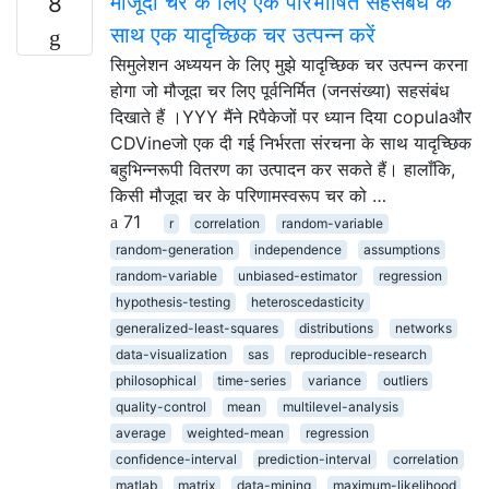
मौजूदा चर के लिए एक परिभाषित सहसंबंध के
8
साथ एक यादृच्छिक चर उत्पन्न करें
सिमुलेशन अध्ययन के लिए मुझे यादृच्छिक चर उत्पन्न करना
होगा जो मौजूदा चर लिए पूर्वनिर्मित (जनसंख्या) सहसंबंध
दिखाते हैं ।YYY मैंने Rपैकेजों पर ध्यान दिया copulaऔर
CDVineजो एक दी गई निर्भरता संरचना के साथ यादृच्छिक
बहुभिन्नरूपी वितरण का उत्पादन कर सकते हैं। हालाँकि,
किसी मौजूदा चर के परिणामस्वरूप चर को …
71
r
correlation
random-variable
random-generation
independence
assumptions
random-variable
unbiased-estimator
regression
hypothesis-testing
heteroscedasticity
generalized-least-squares
distributions
networks
data-visualization
sas
reproducible-research
philosophical
time-series
variance
outliers
quality-control
mean
multilevel-analysis
average
weighted-mean
regression
confidence-interval
prediction-interval
correlation
matlab
matrix
data-mining
maximum-likelihood