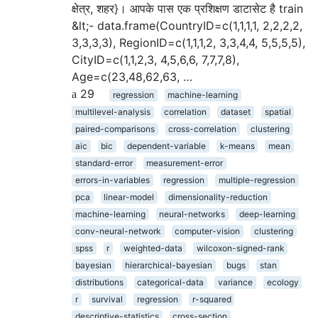
क्षेत्र, शहर}। आपके पास एक प्रशिक्षण डाटासेट है train
&lt;- data.frame(CountryID=c(1,1,1,1, 2,2,2,2,
3,3,3,3), RegionID=c(1,1,1,2, 3,3,4,4, 5,5,5,5),
CityID=c(1,1,2,3, 4,5,6,6, 7,7,7,8),
Age=c(23,48,62,63, …
29
regression
machine-learning
multilevel-analysis
correlation
dataset
spatial
paired-comparisons
cross-correlation
clustering
aic
bic
dependent-variable
k-means
mean
standard-error
measurement-error
errors-in-variables
regression
multiple-regression
pca
linear-model
dimensionality-reduction
machine-learning
neural-networks
deep-learning
conv-neural-network
computer-vision
clustering
spss
r
weighted-data
wilcoxon-signed-rank
bayesian
hierarchical-bayesian
bugs
stan
distributions
categorical-data
variance
ecology
r
survival
regression
r-squared
descriptive-statistics
cross-section