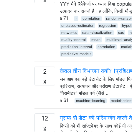
YYY मैंने Rपैकेजों पर ध्यान दिया copu
उत्पादन कर सकते हैं। हालाँकि, किसी मौज
71
r
correlation
random-variabl
unbiased-estimator
regression
hypot
networks
data-visualization
sas
r
quality-control
mean
multilevel-anal
prediction-interval
correlation
matla
predictive-models
केवल तीन विभाजन क्यों? (प्रशिक्षण
2
जब आप एक बड़े डेटासेट के लिए मॉडल फिट 
प्रशिक्षण, सत्यापन और परीक्षण डेटासेट। ऐ
"पैरामीटर" मॉडल वर्ग (जैसे …
61
machine-learning
model-selec
ग्राफ से डेटा को परिमार्जन करने 
12
किसी को भी सॉफ़्टवेयर के साथ कोई भी अनु