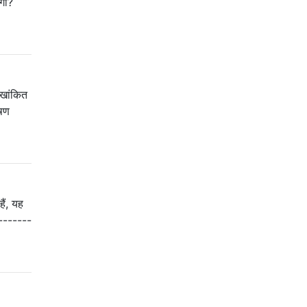
ेगा?
ेखांकित
ेषण
ैं, यह
--------