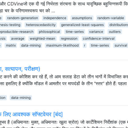
laऔर CDVineजो एक दी गई निर्भरता संरचना के साथ यादृच्छिक बहुभिन्नरूपी व
ूदा चर के परिणामस्वरूप चर को …
e
random-generation
independence
assumptions
random-variable
hesis-testing
heteroscedasticity
generalized-least-squares
distribution
eproducible-research
philosophical
time-series
variance
outliers
ysis
average
weighted-mean
regression
confidence-interval
b
matrix
data-mining
maximum-likelihood
r
time-series
survival
, सत्यापन, परीक्षण)
करने की कोशिश कर रहे हैं, तो आम सलाह डेटा को तीन भागों में विभाजित करन
सा इसलिए है क्योंकि मॉडल में आमतौर पर मापदंडों के तीन "स्तर" होते हैं: पहला
tion
data-mining
के लिए आवश्यक सॉफ्टवेयर [बंद]
भव है (अधिमानतः मुक्त, अधिमानतः खुला स्रोत) जो कार्टेशियन निर्देशांक (एक