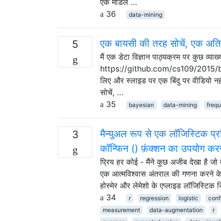
एक मॉडल …
36
data-mining
एक बायसी की तरह सोचें, एक अतिव
5
मैं एक डेटा विज्ञान पाठ्यक्रम पर कुछ व्या
https://github.com/cs109/2015/blob/
लिए और स्लाइड पर एक बिंदु पर वीडियो नहीं
सोचें, …
35
bayesian
data-mining
frequ
मैन्युअल रूप से एक लॉजिस्टिक 
3
कॉन्फिन () फ़ंक्शन का उपयोग करने
प्रिय हर कोई - मैंने कुछ अजीब देखा है जो 
एक आत्मविश्वास अंतराल की गणना करने के
होस्मेर और लेमेशो के एप्लाइड लॉजिस्टिक र
34
r
regression
logistic
conf
measurement
data-augmentation
r