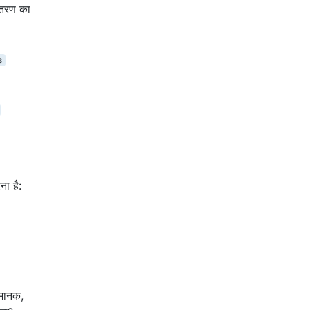
ितरण का
s
ा है:
 मानक,