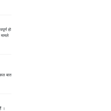
पूर्ण हो
 मामले
्किल बात
ैं ।