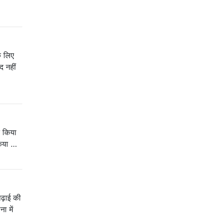
के लिए
द नहीं
त किया
किया …
पढ़ाई की
ा में