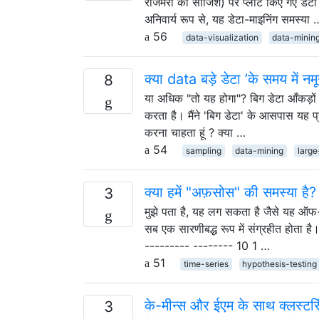
रोजमर्रा की साजिश) पर प्लॉट किए गए डेटा 
अनिवार्य रूप से, यह डेटा-माइनिंग समस्या 
56
data-visualization
data-minin
क्या data बड़े डेटा ’के समय में नम
8
या अधिक "तो यह होगा"? बिग डेटा आँकड़ों 
करता है। मैंने 'बिग डेटा' के आसपास यह प
करना चाहता हूं ? क्या …
54
sampling
data-mining
large
क्या हमें "अफ़सोस" की समस्या है?
3
मुझे पता है, यह लग सकता है जैसे यह ऑफ-टॉप
सब एक सारणीबद्ध रूप में संग्रहीत होता
--------- -------- 10 1 …
51
time-series
hypothesis-testing
के-मीन्स और ईएम के साथ क्लस्टरिंग:
3