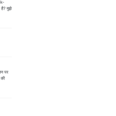
 k-
है? मुझे
ंजन पर
क की