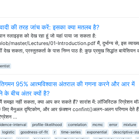
ादी की तरह जांच करें: इसका क्या मतलब है?
ख्यान स्लाइड्स को देख रहा हूं जो यहां पाया जा सकता है:
master/Lectures/01-Introduction.pdf मैं, दुर्भाग्य से, इस व्याख्य
 देख सकता, प्रस्तुतकर्ता के पास निम्न पाठ है: कुछ प्रमुख सिद्धांत बायेसियन
entist
प्रतिगमन 95% आत्मविश्वास अंतराल की गणना करने और आर में
 के बीच अंतर क्यों है?
मैं समझा नहीं सकता, क्या आप कर सकते हैं? सारांश में: लॉजिस्टिक रिग्रेशन मॉ
 लिए मैनुअल दृष्टिकोण, और आर फ़ंक्शन confint()अलग-अलग परिणाम देते हैं।
िग्रेशन …
idence-interval
profile-likelihood
correlation
mcmc
error
mixture
logistic
goodness-of-fit
r
time-series
exponential
descriptive-sta