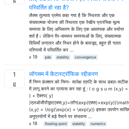
परिवर्तित हो रहा है?
लैक्स तुल्यता प्रमेय कहा गया है कि स्थिरता और एक
संख्यात्मक योजना की स्थिरता एक रेखीय प्रारंभिक मूल्य
समस्या के लिए अभिसरण के लिए एक आवश्यक और पर्याप्त
शर्त है। लेकिन ग़ैर-समरूप समस्याओं के लिए, संख्यात्मक
विधियाँ लगातार और स्थिर होने के बावजूद, बहुत ही गलत
परिणामों में परिवर्तित कर …
19
pde
stability
convergence
लॉगसम में कैटास्ट्रॉफिक रद्दीकरण
1
मैं निम्न फ़ंक्शन को निम्न- सापेक्ष त्रुटि के साथ डबल-सटीक फ
में लागू करने का प्रयास कर रहा हूं : l o g s u m (x,y) =
) + ऍक्स्प( y)
)एलओजीरोंयूम(एक्स,y)=लॉग⁡(exp⁡(एक्स)+exp⁡(y))\m
(x,y) = \log(\exp(x) + \exp(y)) इसका उपयोग सांख्
अनुप्रयोगों में बड़े पैमाने पर संभावना …
18
floating-point
stability
numerics