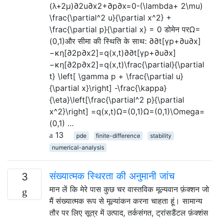
(λ+2μ)∂2u∂x2+∂p∂x=0-(\lambda+ 2\mu)
\frac{\partial^2 u}{\partial x^2} +
\frac{\partial p}{\partial x} = 0 डोमेन परΩ=
(0,1)और सीमा की स्थिति के साथ: ∂∂t[γp+∂u∂x]
−κη[∂2p∂x2]=q(x,t)∂∂t[γp+∂u∂x]
−κη[∂2p∂x2]=q(x,t)\frac{\partial}{\partial
t} \left[ \gamma p + \frac{\partial u}
{\partial x}\right] -\frac{\kappa}
{\eta}\left[\frac{\partial^2 p}{\partial
x^2}\right] =q(x,t)Ω=(0,1)Ω=(0,1)\Omega=
(0,1) …
13
pde
finite-difference
stability
numerical-analysis
संख्यात्मक स्थिरता की अनुमानी जांच
3
मान लें कि मेरे पास कुछ चर वास्तविक मूल्यवान फ़ंक्शन जो
मैं संख्यात्मक रूप से मूल्यांकन करना चाहता हूं। सामान्य
तौर पर लिए सूत्र में उत्पाद, तर्कसंगत, ट्रांसडैंटल फ़ंक्शंस