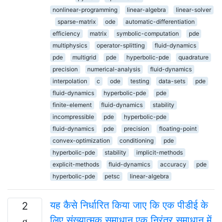
nonlinear-programming
linear-algebra
linear-solver
sparse-matrix
ode
automatic-differentiation
efficiency
matrix
symbolic-computation
pde
multiphysics
operator-splitting
fluid-dynamics
pde
multigrid
pde
hyperbolic-pde
quadrature
precision
numerical-analysis
fluid-dynamics
interpolation
c
ode
testing
data-sets
pde
fluid-dynamics
hyperbolic-pde
pde
finite-element
fluid-dynamics
stability
incompressible
pde
hyperbolic-pde
fluid-dynamics
pde
precision
floating-point
convex-optimization
conditioning
pde
hyperbolic-pde
stability
implicit-methods
explicit-methods
fluid-dynamics
accuracy
pde
hyperbolic-pde
petsc
linear-algebra
यह कैसे निर्धारित किया जाए कि एक पीडीई के
2
लिए संख्यात्मक समाधान एक निरंतर समाधान में