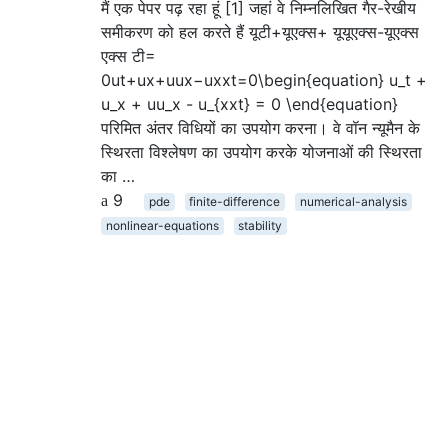
मैं एक पेपर पढ़ रहा हूं [1] जहां वे निम्नलिखित गैर-रेखीय
समीकरण को हल करते हैं यूटी+यूएक्स+ यूयूएक्स-यूएक्स
एक्स टी=
0ut+ux+uux−uxxt=0\begin{equation} u_t +
u_x + uu_x - u_{xxt} = 0 \end{equation}
परिमित अंतर विधियों का उपयोग करना। वे वॉन न्यूमैन के
स्थिरता विश्लेषण का उपयोग करके योजनाओं की स्थिरता
का …
9
pde
finite-difference
numerical-analysis
nonlinear-equations
stability