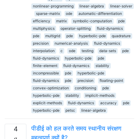
nonlinear-programming
linear-algebra
linear-solver
sparse-matrix
ode
automatic-differentiation
efficiency
matrix
symbolic-computation
pde
multiphysics
operator-splitting
fluid-dynamics
pde
multigrid
pde
hyperbolic-pde
quadrature
precision
numerical-analysis
fluid-dynamics
interpolation
c
ode
testing
data-sets
pde
fluid-dynamics
hyperbolic-pde
pde
finite-element
fluid-dynamics
stability
incompressible
pde
hyperbolic-pde
fluid-dynamics
pde
precision
floating-point
convex-optimization
conditioning
pde
hyperbolic-pde
stability
implicit-methods
explicit-methods
fluid-dynamics
accuracy
pde
hyperbolic-pde
petsc
linear-algebra
पीडीई को हल करते समय स्थानीय संरक्षण
4
महत्वपूर्ण क्यों है?