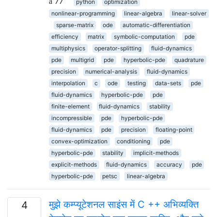
77
python
optimization
nonlinear-programming
linear-algebra
linear-solver
sparse-matrix
ode
automatic-differentiation
efficiency
matrix
symbolic-computation
pde
multiphysics
operator-splitting
fluid-dynamics
pde
multigrid
pde
hyperbolic-pde
quadrature
precision
numerical-analysis
fluid-dynamics
interpolation
c
ode
testing
data-sets
pde
fluid-dynamics
hyperbolic-pde
pde
finite-element
fluid-dynamics
stability
incompressible
pde
hyperbolic-pde
fluid-dynamics
pde
precision
floating-point
convex-optimization
conditioning
pde
hyperbolic-pde
stability
implicit-methods
explicit-methods
fluid-dynamics
accuracy
pde
hyperbolic-pde
petsc
linear-algebra
मुझे कम्प्यूटेशनल साइंस में C ++ अभिव्यक्ति
4