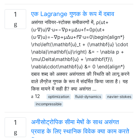
एक Lagrange गुणक के रूप में दबाव
1
असंगत नवियर-स्टोक्स समीकरणों में, ρ(ut+
(u⋅∇)u)∇⋅u=−∇p+μΔu+f=0ρ(ut+
(u⋅∇)u)=−∇p+μΔu+f∇⋅u=0\begin{align*}
\rho\left(\mathbf{u}_t + (\mathbf{u} \cdot
\nabla)\mathbf{u}\right) &= - \nabla p +
\mu\Delta\mathbf{u} + \mathbf{f}\\
\nabla\cdot\mathbf{u} &= 0 \end{align*}
दबाव शब्द को अक्सर असंगतता की स्थिति को लागू करने
वाले लैग्रेंज गुणक के रूप में संदर्भित किया जाता है। यह
किस मायने में सही है? क्या असंगत …
12
optimization
fluid-dynamics
navier-stokes
incompressible
अनीसोट्रोपिक सीमा मेषों के साथ असंगत
1
प्रवाह के लिए स्थानिक विवेक क्या काम करते