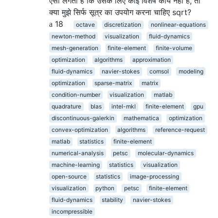
ऐसा लगता है कि उसके लिए कोई विशेष कार्य नहीं है, तो
क्या मुझे सिर्फ सूत्र का उपयोग करना चाहिए sqrt?
18
octave
discretization
nonlinear-equations
newton-method
visualization
fluid-dynamics
mesh-generation
finite-element
finite-volume
optimization
algorithms
approximation
fluid-dynamics
navier-stokes
comsol
modeling
optimization
sparse-matrix
matrix
condition-number
visualization
matlab
quadrature
blas
intel-mkl
finite-element
gpu
discontinuous-galerkin
mathematica
optimization
convex-optimization
algorithms
reference-request
matlab
statistics
finite-element
numerical-analysis
petsc
molecular-dynamics
machine-learning
statistics
visualization
open-source
statistics
image-processing
visualization
python
petsc
finite-element
fluid-dynamics
stability
navier-stokes
incompressible