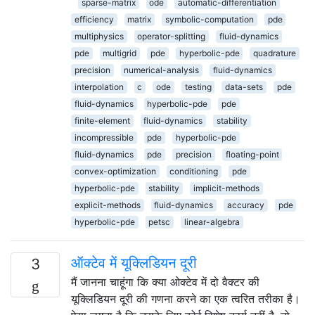
sparse-matrix
ode
automatic-differentiation
efficiency
matrix
symbolic-computation
pde
multiphysics
operator-splitting
fluid-dynamics
pde
multigrid
pde
hyperbolic-pde
quadrature
precision
numerical-analysis
fluid-dynamics
interpolation
c
ode
testing
data-sets
pde
fluid-dynamics
hyperbolic-pde
pde
finite-element
fluid-dynamics
stability
incompressible
pde
hyperbolic-pde
fluid-dynamics
pde
precision
floating-point
convex-optimization
conditioning
pde
hyperbolic-pde
stability
implicit-methods
explicit-methods
fluid-dynamics
accuracy
pde
hyperbolic-pde
petsc
linear-algebra
ऑक्टेव में यूक्लिडियन दूरी
3
मैं जानना चाहूंगा कि क्या ओक्टेव में दो वैक्टर की
यूक्लिडियन दूरी की गणना करने का एक त्वरित तरीका है।