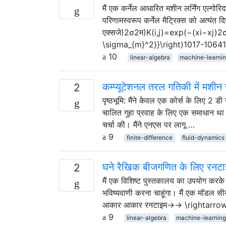
मैं एक कर्नेल आधारित मशीन लर्निंग एल्गो
परिणामस्वरूप कर्नेल मैट्रिक्स को अत्यंत
एक्सजे)2σ2म)K(i,j)=exp⁡(−(xi−xj)2σ
\sigma_{m}^2}}\right)1017-106410
10
linear-algebra
machine-learni
कम्प्यूटेशनल तरल गतिकी में मशी
2
पृष्ठभूमि: मैंने केवल एक कोर्स के लिए 2
चालित गुहा प्रवाह के लिए एक समाधान था
चर्चा की। मैंने एनएस पर लागू …
9
finite-difference
fluid-dynamics
घने रैखिक बीजगणित के लिए रनटाइम
2
मैं एक विशिष्ट पुस्तकालय का उपयोग करक
भविष्यवाणी करना चाहूंगा। मैं एक मॉडल सी
आकार आकार रनटाइम→→ \rightarrow मैट्
9
linear-algebra
machine-learnin