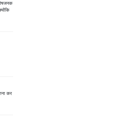
संतोषजनक
्योंकि
 गणना कर