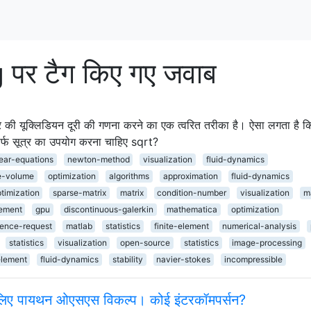
र टैग किए गए जवाब
वैक्टर की यूक्लिडियन दूरी की गणना करने का एक त्वरित तरीका है। ऐसा लगता है 
े सिर्फ सूत्र का उपयोग करना चाहिए sqrt?
ear-equations
newton-method
visualization
fluid-dynamics
te-volume
optimization
algorithms
approximation
fluid-dynamics
timization
sparse-matrix
matrix
condition-number
visualization
m
lement
gpu
discontinuous-galerkin
mathematica
optimization
rence-request
matlab
statistics
finite-element
numerical-analysis
statistics
visualization
open-source
statistics
image-processing
element
fluid-dynamics
stability
navier-stokes
incompressible
के लिए पायथन ओएसएस विकल्प। कोई इंटरकॉमपर्सन?