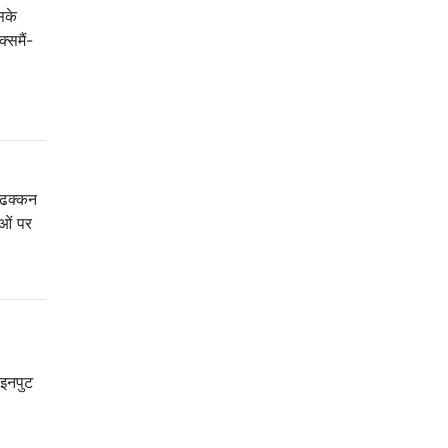
सके
्समैं-
 ढक्कन
ओं पर
 इनपुट