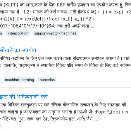
रिदम (KLPP) को लागू करने के लिए RBF कर्नेल फ़ंक्शन का उपयोग करता हूं, जि
 दिखाया गया है। L2- मानक की शर्त संख्या आती हैकKK क( i , j ) = exp(- (एक
m2)K(i,j)= \exp\left({\frac{-(x_{i}-x_{j})^2}{
17−106410^{17}-10^{64} क्या इसे अच्छी तरह …
ng
interpolation
support-vector-machines
न सीखने का उपयोग
 डी नवियर-स्टोक्स के लिए एक काम करने वाला संख्यात्मक समाधान बनाया है। यह
। हालांकि, पाठ्यक्रम ने स्थानिक विवेक और समय के विवेक के लिए कई स्कीमा
machine-learning
numerics
्स की भविष्यवाणी करें
े एक विशिष्ट वास्तुकला पर घने रैखिक बीजगणित संचालन के लिए रनटाइम की
खना चाहता हूं जो फ़ंक्शन का अनुमान लगाता है एफओ पी: :Fop::F_{op} \;::\;
रिक्स-गुणा, तत्व-वार ऐड, त्रिकोणीय हल, आदि जैसे …
g