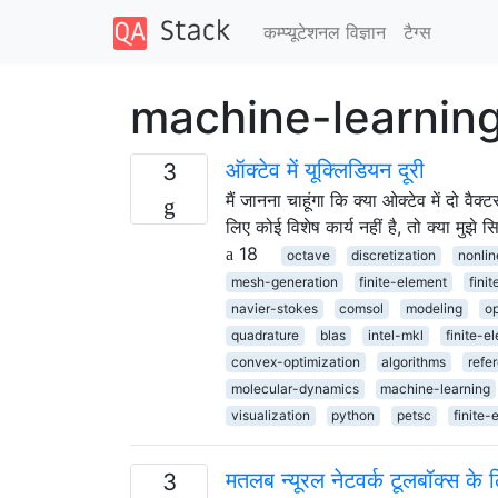
कम्प्यूटेशनल विज्ञान
टैग्‍स
machine-learning प
ऑक्टेव में यूक्लिडियन दूरी
3
मैं जानना चाहूंगा कि क्या ओक्टेव में दो 
लिए कोई विशेष कार्य नहीं है, तो क्या मुझ
18
octave
discretization
nonlin
mesh-generation
finite-element
fini
navier-stokes
comsol
modeling
op
quadrature
blas
intel-mkl
finite-e
convex-optimization
algorithms
refe
molecular-dynamics
machine-learning
visualization
python
petsc
finite-
मतलब न्यूरल नेटवर्क टूलबॉक्स 
3