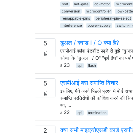
port
not-gate
dc-motor
microcontr
conversion
microcontroller
low-batte
remappable-pins
peripheral-pin-select
interference
power-supply
switch-m
डुअल / क्वाड I / O क्या है?
5
एसपीआई फ्लैश डेटशीट पढ़ने से मुझे "डु
सोचा कि "डुअल I / O" "पूर्ण द्वैध" का प
23
spi
flash
एसपीआई बस समाप्ति विचार
5
इसलिए, मैंने अपने पिछले प्रश्न में बोर्ड 
समाप्ति प्रतिरोधों की कोशिश करने की सिफ
था, …
22
spi
termination
क्या सभी माइक्रोएसडी कार्ड एसपी
2