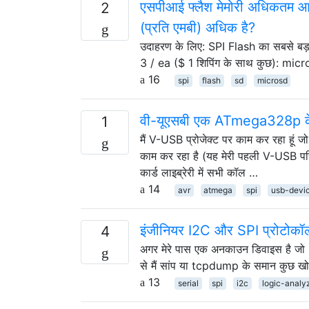
एसपीआई फ्लैश मेमोरी अधिकतम आकार
2
(प्रति एमबी) अधिक है?
उदाहरण के लिए: SPI Flash का सबसे बड
3 / ea ($ 1 शिपिंग के साथ कुछ): micr
16
spi
flash
sd
microsd
वी-यूएसबी एक ATmega328p के अ
1
मैं V-USB प्रोजेक्ट पर काम कर रहा हू
काम कर रहा है (यह मेरी पहली V-USB परिय
कार्ड लाइब्रेरी में सभी कॉल …
14
avr
atmega
spi
usb-devi
इंजीनियर I2C और SPI प्रोटोकॉल क
4
अगर मेरे पास एक अनकाउन डिवाइस है जो I2
से मैं सांप या tcpdump के समान कुछ खो
13
serial
spi
i2c
logic-analy