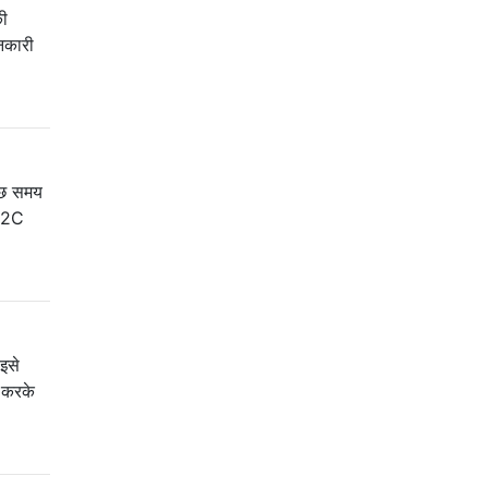
की
ानकारी
कुछ समय
 I2C
इसे
ग करके