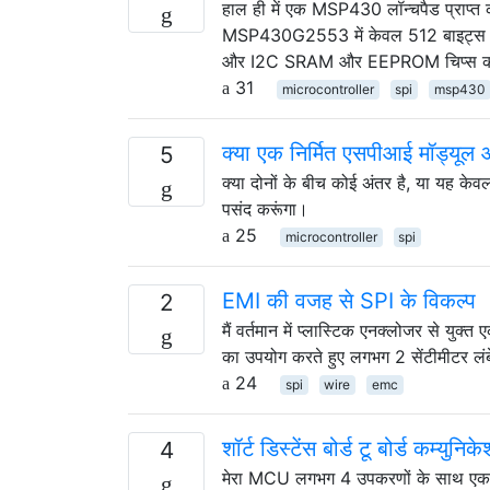
हाल ही में एक MSP430 लॉन्चपैड प्राप्त करन
MSP430G2553 में केवल 512 बाइट्स रैम
और I2C SRAM और EEPROM चिप्स को
31
microcontroller
spi
msp430
क्या एक निर्मित एसपीआई मॉड्यूल 
5
क्या दोनों के बीच कोई अंतर है, या यह केवल 
पसंद करूंगा।
25
microcontroller
spi
EMI की वजह से SPI के विकल्प
2
मैं वर्तमान में प्लास्टिक एनक्लोजर से युक
का उपयोग करते हुए लगभग 2 सेंटीमीटर लंबे त
24
spi
wire
emc
शॉर्ट डिस्टेंस बोर्ड टू बोर्ड कम्युनिक
4
मेरा MCU लगभग 4 उपकरणों के साथ एक SPI