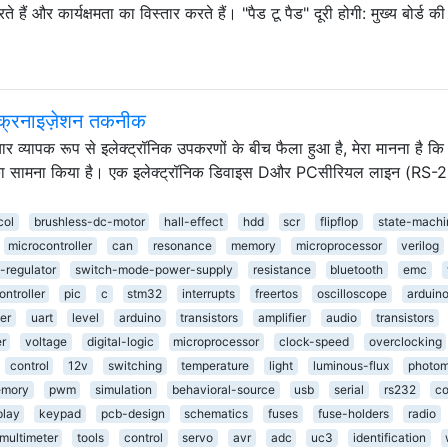
े हैं और कार्यक्षमता का विस्तार करते हैं। "पैड टू पैड" दूरी होगी: मुख्य बोर्ड की
ंक्रनाइज़ेशन तकनीक
यापक रूप से इलेक्ट्रॉनिक उपकरणों के बीच फैला हुआ है, मेरा मानना ​​है कि ह
ा सामना किया है। एक इलेक्ट्रॉनिक डिवाइस Dऔर PCसीरियल लाइन (RS-
col
brushless-dc-motor
hall-effect
hdd
scr
flipflop
state-machi
microcontroller
can
resonance
memory
microprocessor
verilog
-regulator
switch-mode-power-supply
resistance
bluetooth
emc
ntroller
pic
c
stm32
interrupts
freertos
oscilloscope
arduin
er
uart
level
arduino
transistors
amplifier
audio
transistors
er
voltage
digital-logic
microprocessor
clock-speed
overclocking
control
12v
switching
temperature
light
luminous-flux
photom
mory
pwm
simulation
behavioral-source
usb
serial
rs232
co
play
keypad
pcb-design
schematics
fuses
fuse-holders
radio
multimeter
tools
control
servo
avr
adc
uc3
identification