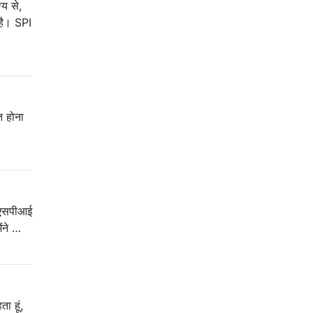
्य से,
है। SPI
त होना
ज एसपीआई
ैंने …
 हूं,