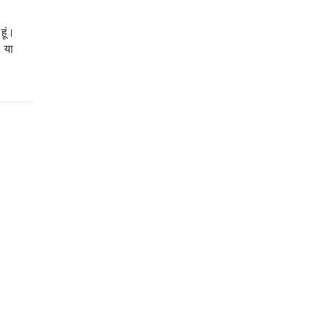
हूं।
, या