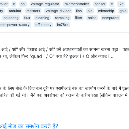
oller
c
spi
voltage-regulator
microcontroller
sensor
c
i2c
ry
arduino
resistors
voltage-divider
lipo
pic
microchip
gpio
soldering
flux
cleaning
sampling
filter
noise
computers
ode-power-supply
efficiency
lm78xx
अल आई / ओ" और "क्वाड आई / ओ" की अवधारणाओं का सामना करना पड़ा। पहले त
र्याय था, लेकिन फिर "quad I / O" क्या है? डुअल I / O और क्वाड I …
संचार के लिए बोर्ड के लिए कम दूरी पर एसपीआई बस का उपयोग करने के बारे में पूछा
ारिश की गई थी। मैंने एक अवरोधक को गंतव्य के करीब रखा (लेकिन वास्तव में व
आई मोड का समर्थन करते हैं?