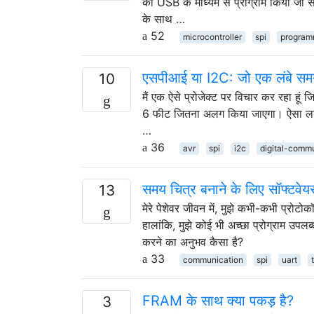
को USB के माध्यम से प्रोग्राम किया जा सक
के साथ …
52
microcontroller
spi
program
एसपीआई या I2C: जो एक लंबे सम
10
मैं एक ऐसे प्रोजेक्ट पर विचार कर रहा हू
6 फीट जितना अलग किया जाएगा। ऐसा लगता
…
36
avr
spi
i2c
digital-comm
समय चित्र बनाने के लिए सॉफ्टवेय
13
मेरे पेशेवर जीवन में, मुझे कभी-कभी प्र
हालांकि, मुझे कोई भी अच्छा प्रोग्राम उ
करने का अनुभव कैसा है?
33
communication
spi
uart
FRAM के साथ क्या पकड़ है?
3