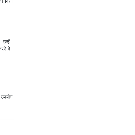
र्देशों
उन्हें
रने दे
ा उपयोग