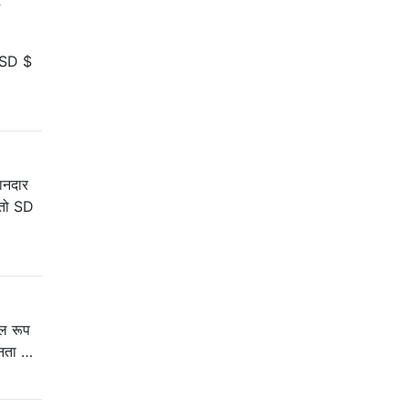
roSD $
ानदार
 तो SD
ूल रूप
ानता …