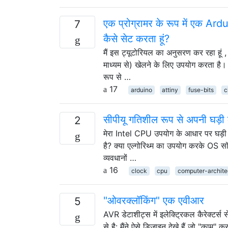
एक प्रोग्रामर के रूप में एक Ar
7
कैसे सेट करता हूं?
मैं इस ट्यूटोरियल का अनुसरण कर रहा हू
माध्यम से) खेलने के लिए उपयोग करता है। मैं
रूप से …
17
arduino
attiny
fuse-bits
c
सीपीयू गतिशील रूप से अपनी घड़ी
2
मेरा Intel CPU उपयोग के आधार पर घड़ी
है? क्या एल्गोरिथ्म का उपयोग करके OS सॉफ़
व्यवधानों …
16
clock
cpu
computer-archite
"ओवरक्लॉकिंग" एक एवीआर
5
AVR डेटाशीट्स में इलेक्ट्रिकल कैरेक्
से है: मैंने ऐसे डिज़ाइन देखे हैं जो "काम"