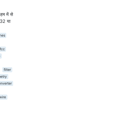
म में से
232 या
nes
fcc
o
filter
etry
nverter
wire