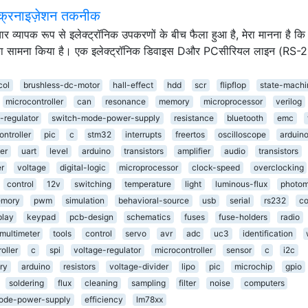
ंक्रनाइज़ेशन तकनीक
यापक रूप से इलेक्ट्रॉनिक उपकरणों के बीच फैला हुआ है, मेरा मानना ​​है कि ह
ा सामना किया है। एक इलेक्ट्रॉनिक डिवाइस Dऔर PCसीरियल लाइन (RS-
col
brushless-dc-motor
hall-effect
hdd
scr
flipflop
state-machi
microcontroller
can
resonance
memory
microprocessor
verilog
-regulator
switch-mode-power-supply
resistance
bluetooth
emc
ntroller
pic
c
stm32
interrupts
freertos
oscilloscope
arduin
er
uart
level
arduino
transistors
amplifier
audio
transistors
er
voltage
digital-logic
microprocessor
clock-speed
overclocking
control
12v
switching
temperature
light
luminous-flux
photom
mory
pwm
simulation
behavioral-source
usb
serial
rs232
co
play
keypad
pcb-design
schematics
fuses
fuse-holders
radio
multimeter
tools
control
servo
avr
adc
uc3
identification
oller
c
spi
voltage-regulator
microcontroller
sensor
c
i2c
ry
arduino
resistors
voltage-divider
lipo
pic
microchip
gpio
soldering
flux
cleaning
sampling
filter
noise
computers
ode-power-supply
efficiency
lm78xx