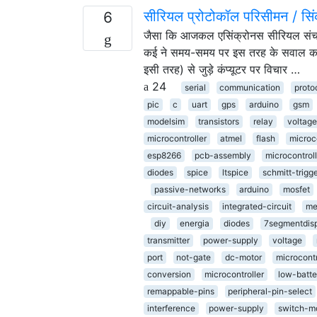
सीरियल प्रोटोकॉल परिसीमन / सि
6
जैसा कि आजकल एसिंक्रोनस सीरियल संचार व्
कई ने समय-समय पर इस तरह के सवाल क
इसी तरह) से जुड़े कंप्यूटर पर विचार …
24
serial
communication
proto
pic
c
uart
gps
arduino
gsm
modelsim
transistors
relay
voltage
microcontroller
atmel
flash
microco
esp8266
pcb-assembly
microcontroll
diodes
spice
ltspice
schmitt-trigg
passive-networks
arduino
mosfet
circuit-analysis
integrated-circuit
me
diy
energia
diodes
7segmentdis
transmitter
power-supply
voltage
port
not-gate
dc-motor
microcontr
conversion
microcontroller
low-batte
remappable-pins
peripheral-pin-select
interference
power-supply
switch-m