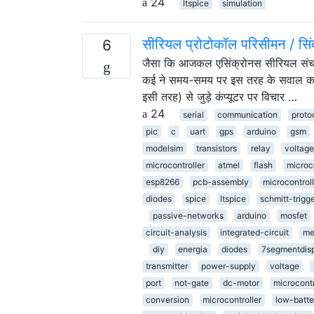
24
ltspice
simulation
सीरियल प्रोटोकॉल परिसीमन / सि
6
जैसा कि आजकल एसिंक्रोनस सीरियल संचार व्
कई ने समय-समय पर इस तरह के सवाल क
इसी तरह) से जुड़े कंप्यूटर पर विचार …
24
serial
communication
proto
pic
c
uart
gps
arduino
gsm
modelsim
transistors
relay
voltage
microcontroller
atmel
flash
microco
esp8266
pcb-assembly
microcontroll
diodes
spice
ltspice
schmitt-trigg
passive-networks
arduino
mosfet
circuit-analysis
integrated-circuit
me
diy
energia
diodes
7segmentdis
transmitter
power-supply
voltage
port
not-gate
dc-motor
microcontr
conversion
microcontroller
low-batte