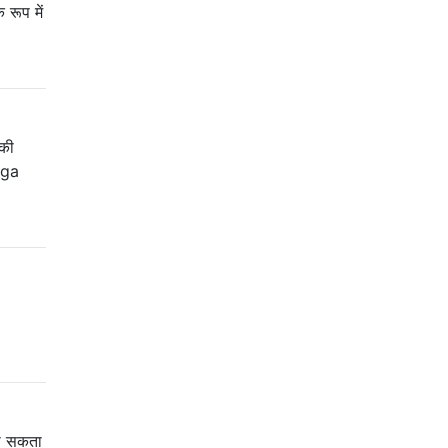
 रूप में
 की
ega
ला सकता