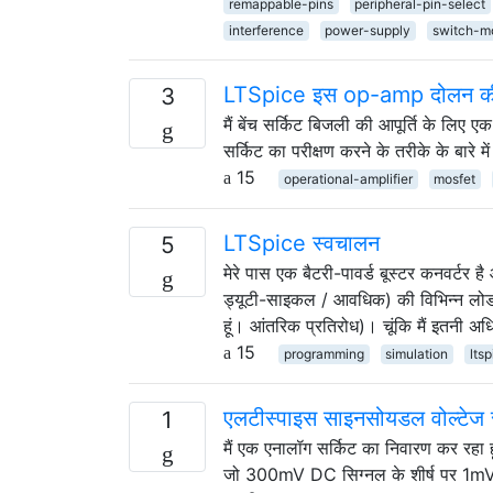
remappable-pins
peripheral-pin-select
interference
power-supply
switch-m
LTSpice इस op-amp दोलन की भवि
3
मैं बेंच सर्किट बिजली की आपूर्ति के लिए 
सर्किट का परीक्षण करने के तरीके के बारे मे
15
operational-amplifier
mosfet
LTSpice स्वचालन
5
मेरे पास एक बैटरी-पावर्ड बूस्टर कनवर्टर ह
ड्यूटी-साइकल / आवधिक) की विभिन्न लोड 
हूं। आंतरिक प्रतिरोध)। चूंकि मैं इतनी अधि
15
programming
simulation
lts
एलटीस्पाइस साइनसोयडल वोल्टेज स
1
मैं एक एनालॉग सर्किट का निवारण कर रहा ह
जो 300mV DC सिग्नल के शीर्ष पर 1mV 1