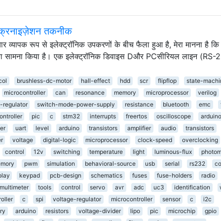
ंक्रनाइज़ेशन तकनीक
यापक रूप से इलेक्ट्रॉनिक उपकरणों के बीच फैला हुआ है, मेरा मानना ​​है कि ह
ा सामना किया है। एक इलेक्ट्रॉनिक डिवाइस Dऔर PCसीरियल लाइन (RS-
col
brushless-dc-motor
hall-effect
hdd
scr
flipflop
state-machi
microcontroller
can
resonance
memory
microprocessor
verilog
-regulator
switch-mode-power-supply
resistance
bluetooth
emc
ntroller
pic
c
stm32
interrupts
freertos
oscilloscope
arduin
er
uart
level
arduino
transistors
amplifier
audio
transistors
er
voltage
digital-logic
microprocessor
clock-speed
overclocking
control
12v
switching
temperature
light
luminous-flux
photom
mory
pwm
simulation
behavioral-source
usb
serial
rs232
co
play
keypad
pcb-design
schematics
fuses
fuse-holders
radio
multimeter
tools
control
servo
avr
adc
uc3
identification
oller
c
spi
voltage-regulator
microcontroller
sensor
c
i2c
ry
arduino
resistors
voltage-divider
lipo
pic
microchip
gpio