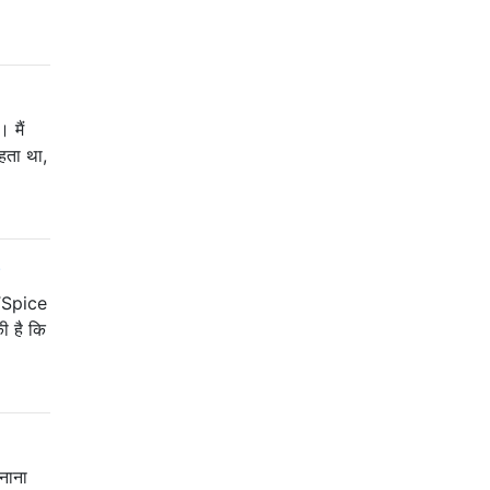
 मैं
हता था,
?
LTSpice
की है कि
बनाना