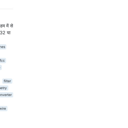
म में से
232 या
nes
fcc
o
filter
etry
nverter
wire