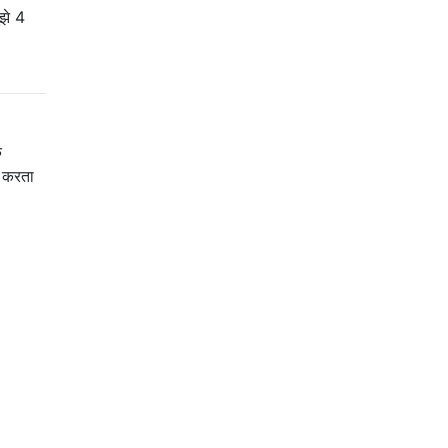
ुझे 4
क
ल करता