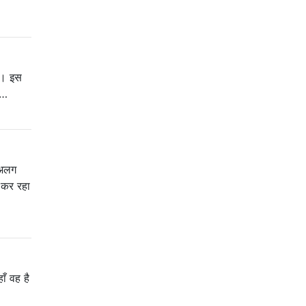
ूं। इस
 …
ग-अलग
 कर रहा
ाँ वह है