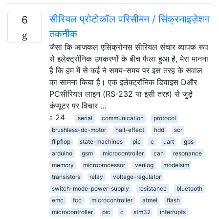
सीरियल प्रोटोकॉल परिसीमन / सिंक्रनाइज़ेशन
6
तकनीक
जैसा कि आजकल एसिंक्रोनस सीरियल संचार व्यापक रूप
से इलेक्ट्रॉनिक उपकरणों के बीच फैला हुआ है, मेरा मानना ​​
है कि हम में से कई ने समय-समय पर इस तरह के सवाल
का सामना किया है। एक इलेक्ट्रॉनिक डिवाइस Dऔर
PCसीरियल लाइन (RS-232 या इसी तरह) से जुड़े
कंप्यूटर पर विचार …
24
serial
communication
protocol
brushless-dc-motor
hall-effect
hdd
scr
flipflop
state-machines
pic
c
uart
gps
arduino
gsm
microcontroller
can
resonance
memory
microprocessor
verilog
modelsim
transistors
relay
voltage-regulator
switch-mode-power-supply
resistance
bluetooth
emc
fcc
microcontroller
atmel
flash
microcontroller
pic
c
stm32
interrupts