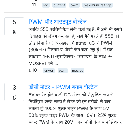
11
led
current
pwm
maximum-ratings
PWM और आउटपुट वोल्टेज
5
जबकि 555 प्रतियोगिता लंबी चली गई है, मैं अभी भी अपने
डिवाइस को डीबग कर रहा हूं, जहां मैंने पहले ही 555 को
छोड़ दिया है :-) फिलहाल, मैं atmel uC से PWM
(30kHz) सिग्नल से पीसी फैन चला रहा हूं। मैं एक
साधारण 1-BJT-ट्रांजिस्टर- "ड्राइवर" के साथ P-
MOSFET को …
10
driver
pwm
mosfet
डीसी मोटर - PWM बनाम वोल्टेज
3
5V पर रेट होने वाली DC मोटर को सैद्धांतिक रूप से
नियंत्रित करते समय मैं मोटर को इन तरीकों से चला
सकता हूं: 100% शुल्क चक्र PWM के साथ 5V।
50% शुल्क चक्र PWM के साथ 10V। 25% शुल्क
चक्र PWM के साथ 20V। क्या दोनों के बीच कोई अंतर