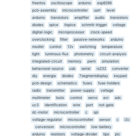
freertos
oscilloscope
arduino
esp8266
pcb-assembly
microcontroller
uart
level
arduino
transistors
amplifier
audio
transistors
diodes
spice
ltspice
schmitt-trigger
voltage
digital-logic
microprocessor
clock-speed
overclocking
filter
passive-networks
arduino
mosfet
control
12v
switching
temperature
light
luminous-flux
photometry
circuit-analysis
integrated-circuit
memory
pwm
simulation
behavioral-source
usb
serial
rs232
converter
diy
energia
diodes
7segmentdisplay
keypad
pcb-design
schematics
fuses
fuse-holders
radio
transmitter
power-supply
voltage
multimeter
tools
control
servo
avr
adc
uc3
identification
wire
port
not-gate
dc-motor
microcontroller
c
spi
voltage-regulator
microcontroller
sensor
c
i2c
conversion
microcontroller
low-battery
arduino
resistors
voltage-divider
lipo
pic