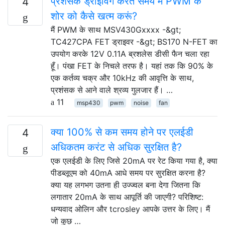
प्रशंसक ड्राइविंग करते समय मैं PWM के
4
शोर को कैसे खत्म करूं?
मैं PWM के साथ MSV430Gxxxx -&gt;
TC427CPA FET ड्राइवर -&gt; BS170 N-FET का
उपयोग करके 12V 0.11A ब्रशलेस डीसी फैन चला रहा
हूँ। पंखा FET के निचले तरफ है। यहां तक ​​कि 90% के
एक कर्तव्य चक्र और 10kHz की आवृत्ति के साथ,
प्रशंसक से आने वाले श्रव्य गुलजार हैं। …
11
msp430
pwm
noise
fan
क्या 100% से कम समय होने पर एलईडी
4
अधिकतम करंट से अधिक सुरक्षित है?
एक एलईडी के लिए जिसे 20mA पर रेट किया गया है, क्या
पीडब्लूएम को 40mA आधे समय पर सुरक्षित करना है?
क्या यह लगभग उतना ही उज्ज्वल बना देगा जितना कि
लगातार 20mA के साथ आपूर्ति की जाएगी? परिशिष्ट:
धन्यवाद ओलिन और tcrosley आपके उत्तर के लिए। मैं
जो कुछ …