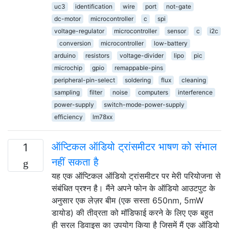
uc3
identification
wire
port
not-gate
dc-motor
microcontroller
c
spi
voltage-regulator
microcontroller
sensor
c
i2c
conversion
microcontroller
low-battery
arduino
resistors
voltage-divider
lipo
pic
microchip
gpio
remappable-pins
peripheral-pin-select
soldering
flux
cleaning
sampling
filter
noise
computers
interference
power-supply
switch-mode-power-supply
efficiency
lm78xx
ऑप्टिकल ऑडियो ट्रांसमीटर भाषण को संभाल
1
नहीं सकता है
यह एक ऑप्टिकल ऑडियो ट्रांसमीटर पर मेरी परियोजना से
संबंधित प्रश्न है। मैंने अपने फोन के ऑडियो आउटपुट के
अनुसार एक लेज़र बीम (एक सस्ता 650nm, 5mW
डायोड) की तीव्रता को मॉडिफाई करने के लिए एक बहुत
ही सरल डिवाइस का उपयोग किया है जिसमें मैं एक ऑडियो