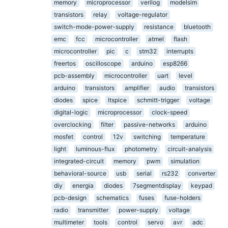
memory
microprocessor
verilog
modelsim
transistors
relay
voltage-regulator
switch-mode-power-supply
resistance
bluetooth
emc
fcc
microcontroller
atmel
flash
microcontroller
pic
c
stm32
interrupts
freertos
oscilloscope
arduino
esp8266
pcb-assembly
microcontroller
uart
level
arduino
transistors
amplifier
audio
transistors
diodes
spice
ltspice
schmitt-trigger
voltage
digital-logic
microprocessor
clock-speed
overclocking
filter
passive-networks
arduino
mosfet
control
12v
switching
temperature
light
luminous-flux
photometry
circuit-analysis
integrated-circuit
memory
pwm
simulation
behavioral-source
usb
serial
rs232
converter
diy
energia
diodes
7segmentdisplay
keypad
pcb-design
schematics
fuses
fuse-holders
radio
transmitter
power-supply
voltage
multimeter
tools
control
servo
avr
adc