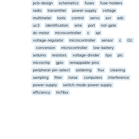
pcb-design
schematics
fuses
fuse-holders
radio
transmitter
power-supply
voltage
multimeter
tools
control
servo
avr
adc
uc3
identification
wire
port
not-gate
dc-motor
microcontroller
c
spi
voltage-regulator
microcontroller
sensor
c
i2c
conversion
microcontroller
low-battery
arduino
resistors
voltage-divider
lipo
pic
microchip
gpio
remappable-pins
peripheral-pin-select
soldering
flux
cleaning
sampling
filter
noise
computers
interference
power-supply
switch-mode-power-supply
efficiency
lm78xx