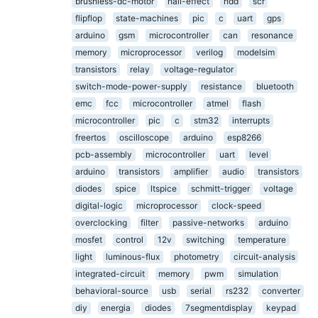
brushless-dc-motor
hall-effect
hdd
scr
flipflop
state-machines
pic
c
uart
gps
arduino
gsm
microcontroller
can
resonance
memory
microprocessor
verilog
modelsim
transistors
relay
voltage-regulator
switch-mode-power-supply
resistance
bluetooth
emc
fcc
microcontroller
atmel
flash
microcontroller
pic
c
stm32
interrupts
freertos
oscilloscope
arduino
esp8266
pcb-assembly
microcontroller
uart
level
arduino
transistors
amplifier
audio
transistors
diodes
spice
ltspice
schmitt-trigger
voltage
digital-logic
microprocessor
clock-speed
overclocking
filter
passive-networks
arduino
mosfet
control
12v
switching
temperature
light
luminous-flux
photometry
circuit-analysis
integrated-circuit
memory
pwm
simulation
behavioral-source
usb
serial
rs232
converter
diy
energia
diodes
7segmentdisplay
keypad