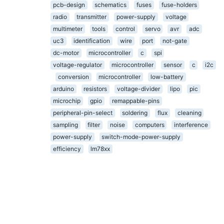
pcb-design
schematics
fuses
fuse-holders
radio
transmitter
power-supply
voltage
multimeter
tools
control
servo
avr
adc
uc3
identification
wire
port
not-gate
dc-motor
microcontroller
c
spi
voltage-regulator
microcontroller
sensor
c
i2c
conversion
microcontroller
low-battery
arduino
resistors
voltage-divider
lipo
pic
microchip
gpio
remappable-pins
peripheral-pin-select
soldering
flux
cleaning
sampling
filter
noise
computers
interference
power-supply
switch-mode-power-supply
efficiency
lm78xx