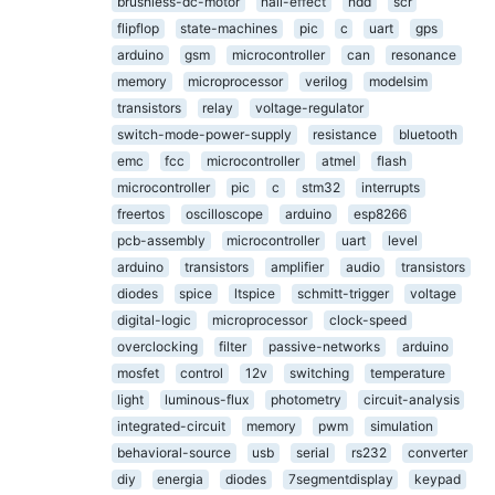
brushless-dc-motor
hall-effect
hdd
scr
flipflop
state-machines
pic
c
uart
gps
arduino
gsm
microcontroller
can
resonance
memory
microprocessor
verilog
modelsim
transistors
relay
voltage-regulator
switch-mode-power-supply
resistance
bluetooth
emc
fcc
microcontroller
atmel
flash
microcontroller
pic
c
stm32
interrupts
freertos
oscilloscope
arduino
esp8266
pcb-assembly
microcontroller
uart
level
arduino
transistors
amplifier
audio
transistors
diodes
spice
ltspice
schmitt-trigger
voltage
digital-logic
microprocessor
clock-speed
overclocking
filter
passive-networks
arduino
mosfet
control
12v
switching
temperature
light
luminous-flux
photometry
circuit-analysis
integrated-circuit
memory
pwm
simulation
behavioral-source
usb
serial
rs232
converter
diy
energia
diodes
7segmentdisplay
keypad