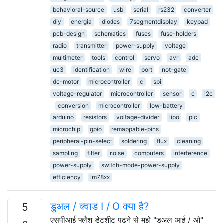
behavioral-source
usb
serial
rs232
converter
diy
energia
diodes
7segmentdisplay
keypad
pcb-design
schematics
fuses
fuse-holders
radio
transmitter
power-supply
voltage
multimeter
tools
control
servo
avr
adc
uc3
identification
wire
port
not-gate
dc-motor
microcontroller
c
spi
voltage-regulator
microcontroller
sensor
c
i2c
conversion
microcontroller
low-battery
arduino
resistors
voltage-divider
lipo
pic
microchip
gpio
remappable-pins
peripheral-pin-select
soldering
flux
cleaning
sampling
filter
noise
computers
interference
power-supply
switch-mode-power-supply
efficiency
lm78xx
डुअल / क्वाड I / O क्या है?
5
एसपीआई फ्लैश डेटशीट पढ़ने से मुझे "डुअल आई / ओ"