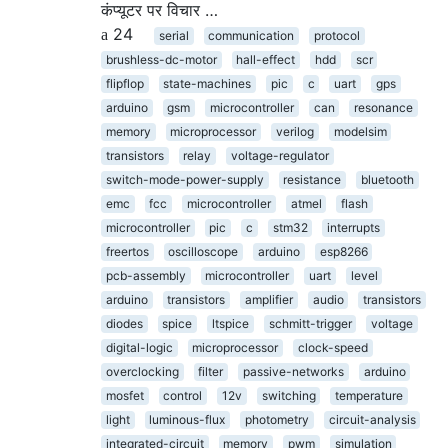
कंप्यूटर पर विचार …
24
serial
communication
protocol
brushless-dc-motor
hall-effect
hdd
scr
flipflop
state-machines
pic
c
uart
gps
arduino
gsm
microcontroller
can
resonance
memory
microprocessor
verilog
modelsim
transistors
relay
voltage-regulator
switch-mode-power-supply
resistance
bluetooth
emc
fcc
microcontroller
atmel
flash
microcontroller
pic
c
stm32
interrupts
freertos
oscilloscope
arduino
esp8266
pcb-assembly
microcontroller
uart
level
arduino
transistors
amplifier
audio
transistors
diodes
spice
ltspice
schmitt-trigger
voltage
digital-logic
microprocessor
clock-speed
overclocking
filter
passive-networks
arduino
mosfet
control
12v
switching
temperature
light
luminous-flux
photometry
circuit-analysis
integrated-circuit
memory
pwm
simulation