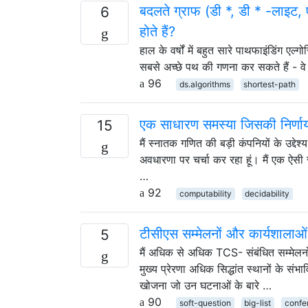
बदलते ग्राफ (डी *, डी * -लाइट, 
6
होते हैं?
हाल के वर्षों में बहुत सारे पाथफाइंडिंग एल्ग
सबसे अच्छे पथ की गणना कर सकते हैं - वे क्य
96
ds.algorithms
shortest-path
एक साधारण समस्या जिसकी निर्णायक
15
मैं स्नातक गणित की बड़ी कंपनियों के उद्देश्य
अवधारणा पर चर्चा कर रहा हूं। मैं एक ऐसी सम
…
92
computability
decidability
टीसीएस सम्मेलनों और कार्यशालाओं
5
मैं अधिक से अधिक TCS- संबंधित सम्मेलनों
मुख्य प्रेरणा अधिक सिद्धांत स्थानों के सं
खोजना जो उन घटनाओं के बारे …
90
soft-question
big-list
confe