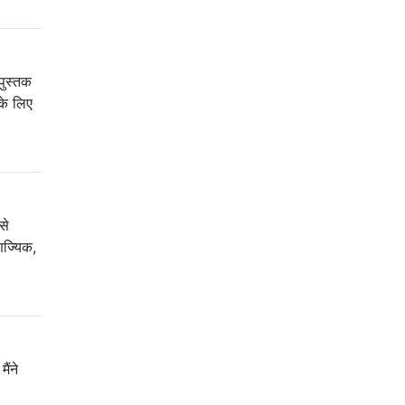
पुस्तक
 के लिए
से
िज्यिक,
ैंने