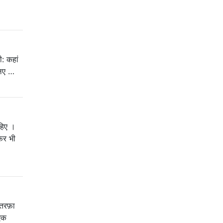
: कहां
लिए …
हिए ।
फिर भी
तरफ़ा
 एक