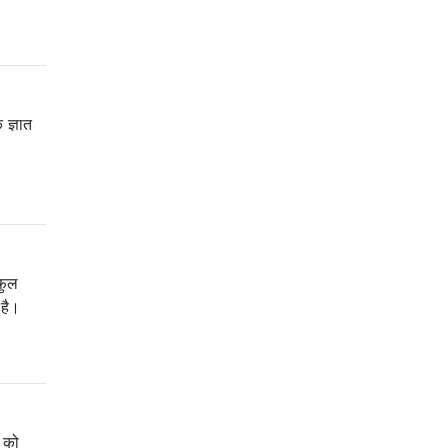
 ज्ञात
फुल
 है।
ि को