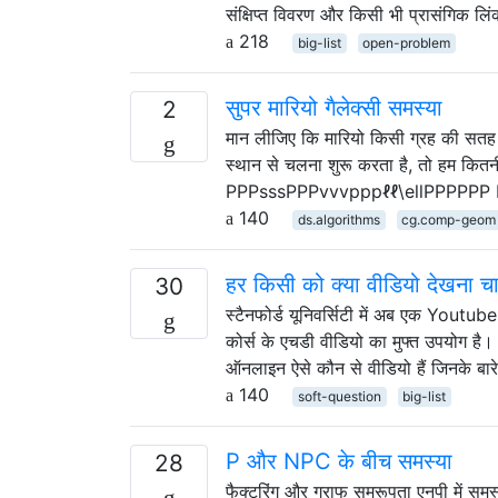
संक्षिप्त विवरण और किसी भी प्रासंगिक लि
218
big-list
open-problem
सुपर मारियो गैलेक्सी समस्या
2
मान लीजिए कि मारियो किसी ग्रह की सतह पर 
स्थान से चलना शुरू करता है, तो हम कितनी
PPPsssPPPvvvpppℓℓ\ellPPPPPP PPPs
140
ds.algorithms
cg.comp-geom
हर किसी को क्या वीडियो देखना च
30
स्टैनफोर्ड यूनिवर्सिटी में अब एक Youtu
कोर्स के एचडी वीडियो का मुफ्त उपयोग है
ऑनलाइन ऐसे कौन से वीडियो हैं जिनके बारे
140
soft-question
big-list
P और NPC के बीच समस्या
28
फैक्टरिंग और ग्राफ समरूपता एनपी में समस्या