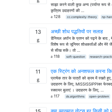
साझा करने वाली कुछ अन्य (पर्याप्त रूप से 
कृत्रिम उदाहरणों की …
128
cc.complexity-theory
np-har
अच्छी शोध पद्धतियों पर सलाह
13
डैनियल अपॉन के प्रश्न को पढ़ने के बाद ,
विशेष रूप से जूनियर शोधकर्ताओं और मेरे 
से सीख सकें। तो …
118
soft-question
research-pract
एक स्ट्रिंग को अनशफल करना कि
11
प्रत्येक तार के पात्रों को क्रम में रखते 
उदाहरण के लिए, MISSISSIPPIका फेरबदल 
स्क्वायर बुलाएं । उदाहरण के लिए, …
117
ds.algorithms
open-problem
क्या व्याख्यान नोट्स हर किसी को 
15