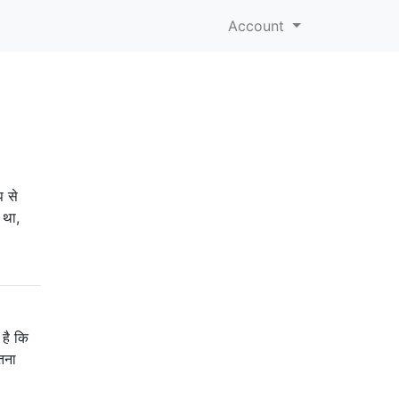
Account
प से
 था,
 है कि
इतना