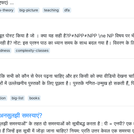
नएफए) …
a-theory
big-picture
teaching
dfa
 का सबूत पोस्ट किया है जो । क्या यह सही है?P≠NPP≠NPP \ne NP विषय पर भी
जा रही है? नोट: इस प्रश्न पाठ का ध्यान समय के साथ बदल गया है। विवरण के 
rdness
complexity-classes
ै कि सभी को कौन से पेपर पढ़ना चाहिए और हर किसी को क्या वीडियो देखना चा
षेत्रों में उल्लेखनीय पुस्तकों के लिए पूछता है। पुस्तकें गणित-उन्मुख हो सकती हैं, 
tion
big-list
books
मुख अनसुलझी समस्याएं?
नसुलझी समस्याओं" के तहत दो समस्याओं को सूचीबद्ध करता है : पी = एनपी? एक 
्या हैं जिन्हें इस सूची में जोड़ा जाना चाहिए? नियम: प्रति उत्तर केवल एक समस्या