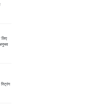
े
े लिए
 अनुभव
ट्रिंग