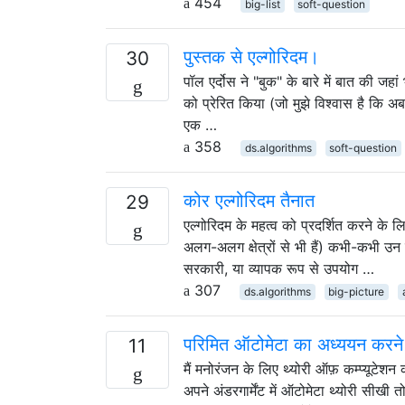
454
big-list
soft-question
पुस्तक से एल्गोरिदम।
30
पॉल एर्दोस ने "बुक" के बारे में बात की जह
को प्रेरित किया (जो मुझे विश्वास है कि अब
एक …
358
ds.algorithms
soft-question
कोर एल्गोरिदम तैनात
29
एल्गोरिदम के महत्व को प्रदर्शित करने के लि
अलग-अलग क्षेत्रों से भी हैं) कभी-कभी उन
सरकारी, या व्यापक रूप से उपयोग …
307
ds.algorithms
big-picture
परिमित ऑटोमेटा का अध्ययन करने के 
11
मैं मनोरंजन के लिए थ्योरी ऑफ़ कम्प्यूटे
अपने अंडरगार्मेंट में ऑटोमेटा थ्योरी सीखी 