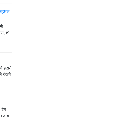
 सहमत
से
या, तो
से हटाते
ो देखने
 बैग
े बजाय