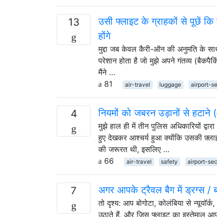
उसी फ्लाइट के ग्राहकों से पूछें क
13
होंगे
मुद्दा जब केवल कैरी-ऑन की अनुमति के साथ 
परेशान होता है जो मुझे अपने गंतव्य (बैकप
मैंने …
81
air-travel
luggage
airport-s
नियमों को जबरन उड़ानों से हटाने 
4
मुझे हाल ही में तीन पुलिस अधिकारियों द्
हुए देखकर आश्चर्य हुआ क्योंकि उसकी फ़
की जरूरत थी, इसलिए …
66
air-travel
safety
airport-sec
अगर आपके ट्रैवल बैग में ड्रग्स / ब
7
तो दृश्य: आप बोगोटा, कोलंबिया से न्यूयॉर्क,
उठाते हैं, और जिस फ्लाइट का इस्तेमाल आप 