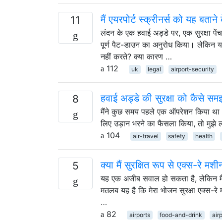
मैं एयरपोर्ट स्क्रीनर्स को यह बतान
11
लंदन के एक हवाई अड्डे पर, एक सुरक्षा पेंच
पूर्ण पैट-डाउन का अनुरोध किया। लेकिन यह
नहीं करते? क्या कारण …
112
uk
legal
airport-security
हवाई अड्डे की सुरक्षा को कैसे समझा 
8
मैंने कुछ समय पहले एक ऑपरेशन किया था और अब
लिए उड़ान भरने का फैसला किया, तो मुझे लग
104
air-travel
safety
health
क्या मैं सुरक्षित रूप से एक्स-रे म
5
यह एक अजीब सवाल हो सकता है, लेकिन मैं
मतलब यह है कि मेरा भोजन सुरक्षा एक्स-रे मश
…
82
airports
food-and-drink
air