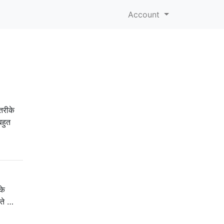
Account
तरीके
बहुत
के
रते …