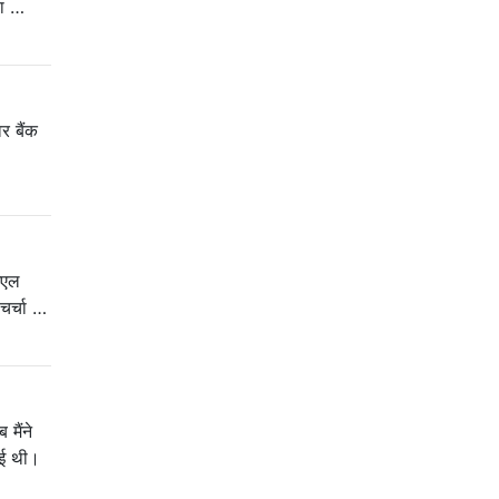
या …
र बैंक
एमएल
चर्चा …
मैंने
गई थी।