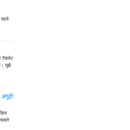
े पहले
र टैबलेट
ी। मुझे
 अंगूठी
छिपा
 चाहते