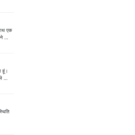
 साथ एक
ोने …
 हूं।
 ले …
स्थिति