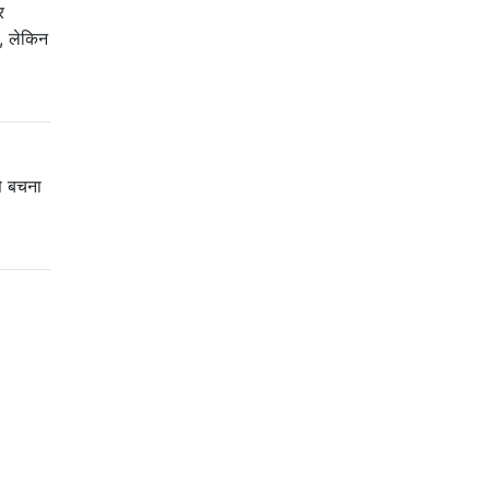
र
ए, लेकिन
से बचना