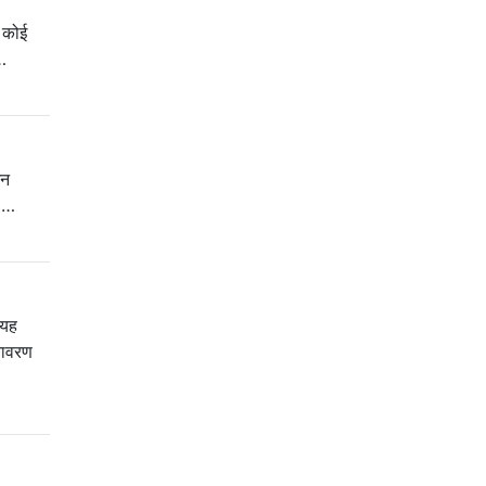
ा कोई
 …
जन
ं …
 यह
तावरण