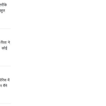
तरीके
बहुत
-पिता ने
ए। कोई
ेरिस में
मैंने