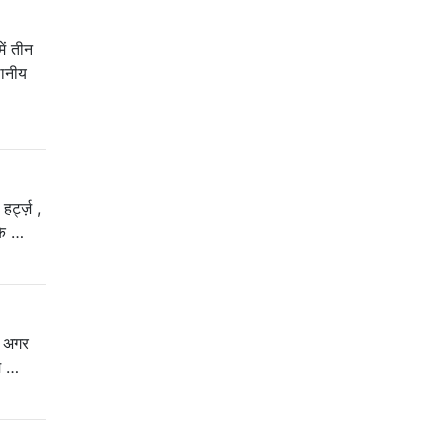
ें तीन
थानीय
र्ट्ज़ ,
 के …
ूं अगर
कम …