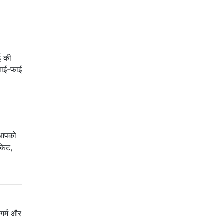
ई की
 वाई-फाई
ो आपको
 किट,
 गर्म और