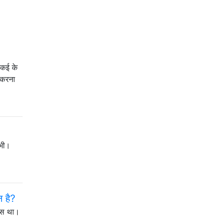
 कई के
ा करना
 भी।
 है?
वास था।