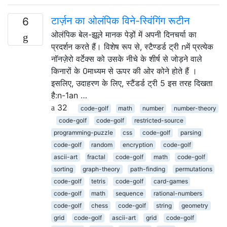
टार्ज़न का ओलंपिक विने-स्विंगिंग रूटीन
6
ओलंपिक बेल-झूले मानक पेड़ों में अपनी दिनचर्या का
प्रदर्शन करते हैं। विशेष रूप से, स्टैण्डर्ड ट्री nमें प्रत्येक
नॉनज़ेरो वर्टेक्स को उसके नीचे के शीर्ष से जोड़ने वाले
किनारों के 0माध्यम से ऊपर की ओर कोने होते हैं ।
इसलिए, उदाहरण के लिए, स्टैंडर्ड ट्री 5 इस तरह दिखता
है:n-1an …
32
code-golf
math
number
number-theory
code-golf
code-golf
restricted-source
programming-puzzle
css
code-golf
parsing
code-golf
random
encryption
code-golf
ascii-art
fractal
code-golf
math
code-golf
sorting
graph-theory
path-finding
permutations
code-golf
tetris
code-golf
card-games
code-golf
math
sequence
rational-numbers
code-golf
chess
code-golf
string
geometry
grid
code-golf
ascii-art
grid
code-golf