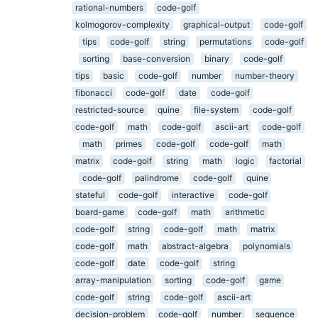
rational-numbers
code-golf
kolmogorov-complexity
graphical-output
code-golf
tips
code-golf
string
permutations
code-golf
sorting
base-conversion
binary
code-golf
tips
basic
code-golf
number
number-theory
fibonacci
code-golf
date
code-golf
restricted-source
quine
file-system
code-golf
code-golf
math
code-golf
ascii-art
code-golf
math
primes
code-golf
code-golf
math
matrix
code-golf
string
math
logic
factorial
code-golf
palindrome
code-golf
quine
stateful
code-golf
interactive
code-golf
board-game
code-golf
math
arithmetic
code-golf
string
code-golf
math
matrix
code-golf
math
abstract-algebra
polynomials
code-golf
date
code-golf
string
array-manipulation
sorting
code-golf
game
code-golf
string
code-golf
ascii-art
decision-problem
code-golf
number
sequence