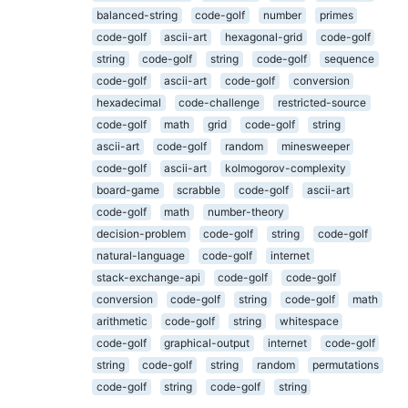
balanced-string
code-golf
number
primes
code-golf
ascii-art
hexagonal-grid
code-golf
string
code-golf
string
code-golf
sequence
code-golf
ascii-art
code-golf
conversion
hexadecimal
code-challenge
restricted-source
code-golf
math
grid
code-golf
string
ascii-art
code-golf
random
minesweeper
code-golf
ascii-art
kolmogorov-complexity
board-game
scrabble
code-golf
ascii-art
code-golf
math
number-theory
decision-problem
code-golf
string
code-golf
natural-language
code-golf
internet
stack-exchange-api
code-golf
code-golf
conversion
code-golf
string
code-golf
math
arithmetic
code-golf
string
whitespace
code-golf
graphical-output
internet
code-golf
string
code-golf
string
random
permutations
code-golf
string
code-golf
string