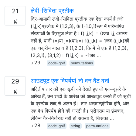
लेवी-सिविता प्रतीक
21
त्रि-आयामी लेवी-सिविता प्रतीक एक ऐसा कार्य है fजो
(i,j,k)प्रत्येक में {1,2,3}, के {-1,0,1}रूप में परिभाषित
संख्याओं के त्रिभुज लेता है : f(i,j,k) = 0जब i,j,kअलग
नहीं हैं, यानी i=jया j=kयाk=i f(i,j,k) = 1जब (i,j,k)की
एक चक्रीय बदलाव है (1,2,3), कि में से एक है (1,2,3),
(2,3,1), (3,1,2)। f(i,j,k) = -1जब …
29
code-golf
permutations
आउटपुट एक विपर्यय! नो वन दैट वन!
29
अद्वितीय तार की एक सूची को देखते हुए जो एक-दूसरे के
आरेख हैं, उन शब्दों के आरेख को आउटपुट करते हैं जो सूची
के प्रत्येक शब्द से अलग हैं। तार अल्फ़ान्यूमेरिक होंगे, और
एक वैध विपर्यय होने की गारंटी है। प्रोग्राम या फ़ंक्शन,
लेकिन गैर-निर्धारक नहीं हो सकता है, जिसका …
28
code-golf
string
permutations