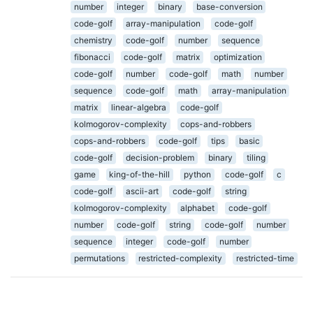
number
integer
binary
base-conversion
code-golf
array-manipulation
code-golf
chemistry
code-golf
number
sequence
fibonacci
code-golf
matrix
optimization
code-golf
number
code-golf
math
number
sequence
code-golf
math
array-manipulation
matrix
linear-algebra
code-golf
kolmogorov-complexity
cops-and-robbers
cops-and-robbers
code-golf
tips
basic
code-golf
decision-problem
binary
tiling
game
king-of-the-hill
python
code-golf
c
code-golf
ascii-art
code-golf
string
kolmogorov-complexity
alphabet
code-golf
number
code-golf
string
code-golf
number
sequence
integer
code-golf
number
permutations
restricted-complexity
restricted-time