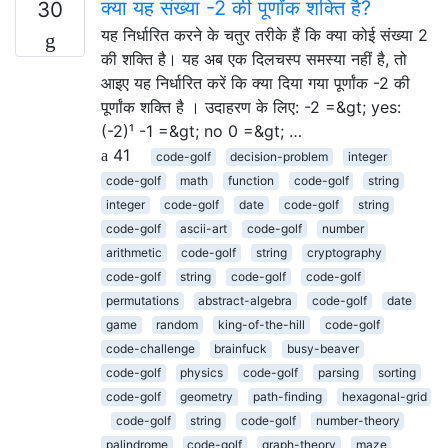
क्या यह संख्या -2 की पूर्णांक शक्ति है?
30
यह निर्धारित करने के चतुर तरीके हैं कि क्या कोई संख्या 2
की शक्ति है। यह अब एक दिलचस्प समस्या नहीं है, तो
आइए यह निर्धारित करें कि क्या दिया गया पूर्णांक -2 की
पूर्णांक शक्ति है । उदाहरण के लिए: -2 =&gt; yes:
(-2)¹ -1 =&gt; no 0 =&gt; …
41
code-golf
decision-problem
integer
code-golf
math
function
code-golf
string
integer
code-golf
date
code-golf
string
code-golf
ascii-art
code-golf
number
arithmetic
code-golf
string
cryptography
code-golf
string
code-golf
code-golf
permutations
abstract-algebra
code-golf
date
game
random
king-of-the-hill
code-golf
code-challenge
brainfuck
busy-beaver
code-golf
physics
code-golf
parsing
sorting
code-golf
geometry
path-finding
hexagonal-grid
code-golf
string
code-golf
number-theory
palindrome
code-golf
graph-theory
maze