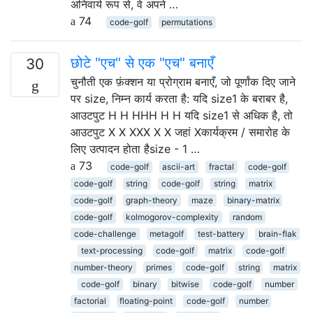
अनिवार्य रूप से, वे अपने …
74
code-golf
permutations
छोटे "एच" से एक "एच" बनाएँ
30
चुनौती एक फ़ंक्शन या प्रोग्राम बनाएँ, जो पूर्णांक दिए जाने
पर size, निम्न कार्य करता है: यदि size1 के बराबर है,
आउटपुट H H HHH H H यदि size1 से अधिक है, तो
आउटपुट X X XXX X X जहां Xकार्यक्रम / समारोह के
लिए उत्पादन होता हैsize - 1 …
73
code-golf
ascii-art
fractal
code-golf
code-golf
string
code-golf
string
matrix
code-golf
graph-theory
maze
binary-matrix
code-golf
kolmogorov-complexity
random
code-challenge
metagolf
test-battery
brain-flak
text-processing
code-golf
matrix
code-golf
number-theory
primes
code-golf
string
matrix
code-golf
binary
bitwise
code-golf
number
factorial
floating-point
code-golf
number