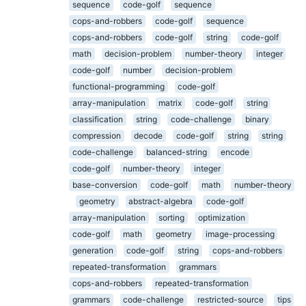
sequence
code-golf
sequence
cops-and-robbers
code-golf
sequence
cops-and-robbers
code-golf
string
code-golf
math
decision-problem
number-theory
integer
code-golf
number
decision-problem
functional-programming
code-golf
array-manipulation
matrix
code-golf
string
classification
string
code-challenge
binary
compression
decode
code-golf
string
string
code-challenge
balanced-string
encode
code-golf
number-theory
integer
base-conversion
code-golf
math
number-theory
geometry
abstract-algebra
code-golf
array-manipulation
sorting
optimization
code-golf
math
geometry
image-processing
generation
code-golf
string
cops-and-robbers
repeated-transformation
grammars
cops-and-robbers
repeated-transformation
grammars
code-challenge
restricted-source
tips