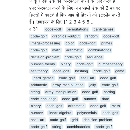
जादूगर एक डेक को "फेरबदल" करने के लिए करते हैं।
फ़ार फेरबदल करने के लिए आप पहले डेक को 2 बराबर
हिस्सों में काटते हैं फिर आप दो हिस्सों को इंटरलेव करते
हैं। उदाहरण के लिए [1 2 3 4 5 6 …
31
code-golf
permutations
card-games
code-golf
graphical-output
random
code-golf
image-processing
color
code-golf
primes
code-golf
math
arithmetic
combinatorics
decision-problem
code-golf
sequence
number-theory
binary
code-golf
number-theory
set-theory
code-golf
hashing
code-golf
game
card-games
code-golf
ascii-art
code-golf
arithmetic
array-manipulation
jelly
code-golf
string
array-manipulation
code-golf
sorting
code-challenge
code-golf
number
date
binary
code-golf
arithmetic
code-golf
math
number
linear-algebra
polynomials
code-golf
ascii-art
code-golf
grid
decision-problem
code-golf
string
combinatorics
code-golf