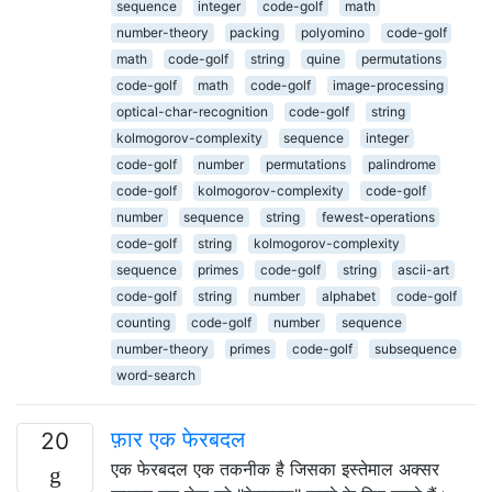
sequence
integer
code-golf
math
number-theory
packing
polyomino
code-golf
math
code-golf
string
quine
permutations
code-golf
math
code-golf
image-processing
optical-char-recognition
code-golf
string
kolmogorov-complexity
sequence
integer
code-golf
number
permutations
palindrome
code-golf
kolmogorov-complexity
code-golf
number
sequence
string
fewest-operations
code-golf
string
kolmogorov-complexity
sequence
primes
code-golf
string
ascii-art
code-golf
string
number
alphabet
code-golf
counting
code-golf
number
sequence
number-theory
primes
code-golf
subsequence
word-search
फ़ार एक फेरबदल
20
एक फेरबदल एक तकनीक है जिसका इस्तेमाल अक्सर