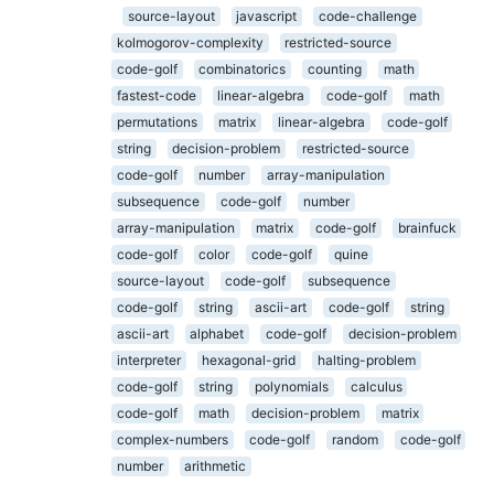
source-layout
javascript
code-challenge
kolmogorov-complexity
restricted-source
code-golf
combinatorics
counting
math
fastest-code
linear-algebra
code-golf
math
permutations
matrix
linear-algebra
code-golf
string
decision-problem
restricted-source
code-golf
number
array-manipulation
subsequence
code-golf
number
array-manipulation
matrix
code-golf
brainfuck
code-golf
color
code-golf
quine
source-layout
code-golf
subsequence
code-golf
string
ascii-art
code-golf
string
ascii-art
alphabet
code-golf
decision-problem
interpreter
hexagonal-grid
halting-problem
code-golf
string
polynomials
calculus
code-golf
math
decision-problem
matrix
complex-numbers
code-golf
random
code-golf
number
arithmetic