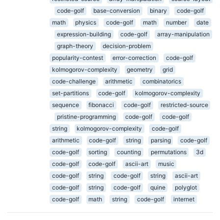
code-golf
base-conversion
binary
code-golf
math
physics
code-golf
math
number
date
expression-building
code-golf
array-manipulation
graph-theory
decision-problem
popularity-contest
error-correction
code-golf
kolmogorov-complexity
geometry
grid
code-challenge
arithmetic
combinatorics
set-partitions
code-golf
kolmogorov-complexity
sequence
fibonacci
code-golf
restricted-source
pristine-programming
code-golf
code-golf
string
kolmogorov-complexity
code-golf
arithmetic
code-golf
string
parsing
code-golf
code-golf
sorting
counting
permutations
3d
code-golf
code-golf
ascii-art
music
code-golf
string
code-golf
string
ascii-art
code-golf
string
code-golf
quine
polyglot
code-golf
math
string
code-golf
internet