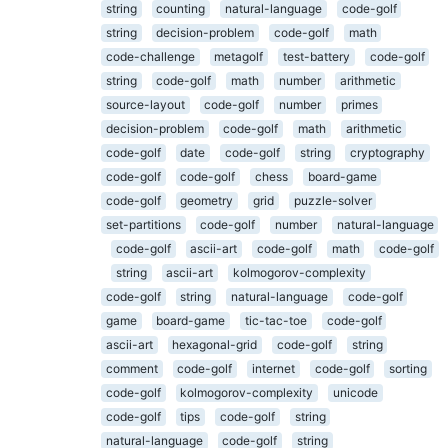
string
counting
natural-language
code-golf
string
decision-problem
code-golf
math
code-challenge
metagolf
test-battery
code-golf
string
code-golf
math
number
arithmetic
source-layout
code-golf
number
primes
decision-problem
code-golf
math
arithmetic
code-golf
date
code-golf
string
cryptography
code-golf
code-golf
chess
board-game
code-golf
geometry
grid
puzzle-solver
set-partitions
code-golf
number
natural-language
code-golf
ascii-art
code-golf
math
code-golf
string
ascii-art
kolmogorov-complexity
code-golf
string
natural-language
code-golf
game
board-game
tic-tac-toe
code-golf
ascii-art
hexagonal-grid
code-golf
string
comment
code-golf
internet
code-golf
sorting
code-golf
kolmogorov-complexity
unicode
code-golf
tips
code-golf
string
natural-language
code-golf
string