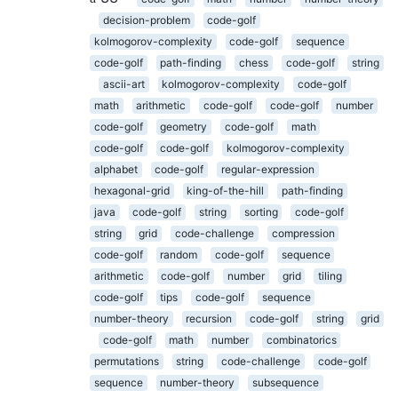
decision-problem
code-golf
kolmogorov-complexity
code-golf
sequence
code-golf
path-finding
chess
code-golf
string
ascii-art
kolmogorov-complexity
code-golf
math
arithmetic
code-golf
code-golf
number
code-golf
geometry
code-golf
math
code-golf
code-golf
kolmogorov-complexity
alphabet
code-golf
regular-expression
hexagonal-grid
king-of-the-hill
path-finding
java
code-golf
string
sorting
code-golf
string
grid
code-challenge
compression
code-golf
random
code-golf
sequence
arithmetic
code-golf
number
grid
tiling
code-golf
tips
code-golf
sequence
number-theory
recursion
code-golf
string
grid
code-golf
math
number
combinatorics
permutations
string
code-challenge
code-golf
sequence
number-theory
subsequence