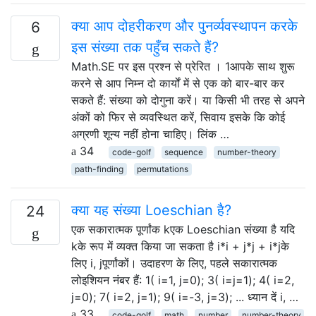
क्या आप दोहरीकरण और पुनर्व्यवस्थापन करके
6
इस संख्या तक पहुँच सकते हैं?
Math.SE पर इस प्रश्न से प्रेरित । 1आपके साथ शुरू
करने से आप निम्न दो कार्यों में से एक को बार-बार कर
सकते हैं: संख्या को दोगुना करें। या किसी भी तरह से अपने
अंकों को फिर से व्यवस्थित करें, सिवाय इसके कि कोई
अग्रणी शून्य नहीं होना चाहिए। लिंक …
34
code-golf
sequence
number-theory
path-finding
permutations
क्या यह संख्या Loeschian है?
24
एक सकारात्मक पूर्णांक kएक Loeschian संख्या है यदि
kके रूप में व्यक्त किया जा सकता है i*i + j*j + i*jके
लिए i, jपूर्णांकों। उदाहरण के लिए, पहले सकारात्मक
लोइशियन नंबर हैं: 1( i=1, j=0); 3( i=j=1); 4( i=2,
j=0); 7( i=2, j=1); 9( i=-3, j=3); ... ध्यान दें i, …
33
code-golf
math
number
number-theory