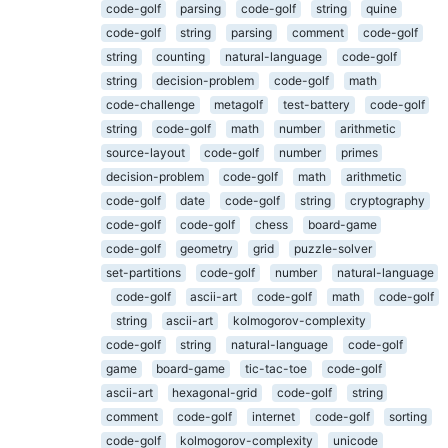
code-golf
parsing
code-golf
string
quine
code-golf
string
parsing
comment
code-golf
string
counting
natural-language
code-golf
string
decision-problem
code-golf
math
code-challenge
metagolf
test-battery
code-golf
string
code-golf
math
number
arithmetic
source-layout
code-golf
number
primes
decision-problem
code-golf
math
arithmetic
code-golf
date
code-golf
string
cryptography
code-golf
code-golf
chess
board-game
code-golf
geometry
grid
puzzle-solver
set-partitions
code-golf
number
natural-language
code-golf
ascii-art
code-golf
math
code-golf
string
ascii-art
kolmogorov-complexity
code-golf
string
natural-language
code-golf
game
board-game
tic-tac-toe
code-golf
ascii-art
hexagonal-grid
code-golf
string
comment
code-golf
internet
code-golf
sorting
code-golf
kolmogorov-complexity
unicode