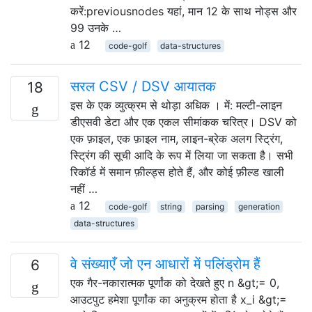
करें:previousnodes यहां, मान 12 के साथ नोड्स और
99 उनके …
12
code-golf
data-structures
सरल CSV / DSV आयातक
18
इस के एक व्युत्क्रम से थोड़ा अधिक । में: मल्टी-लाइन
डीएसवी डेटा और एक एकल सीमांकक चरित्र। DSV को
एक फ़ाइल, एक फ़ाइल नाम, लाइन-ब्रेक अलग स्ट्रिंग,
स्ट्रिंग की सूची आदि के रूप में लिया जा सकता है। सभी
रिकॉर्ड में समान फ़ील्ड्स होते हैं, और कोई फ़ील्ड खाली
नहीं …
12
code-golf
string
parsing
generation
data-structures
वे संख्याएँ जो एन आधारों में पलिंड्रोम हैं
6
एक गैर-नकारात्मक पूर्णांक को देखते हुए n &gt;= 0,
आउटपुट हमेशा पूर्णांक का अनुक्रम होता है x_i &gt;=