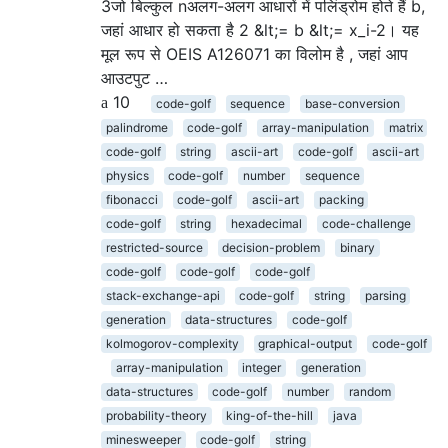
3जो बिल्कुल nअलग-अलग आधारों में पलिंड्रोम होते हैं b,
जहां आधार हो सकता है 2 &lt;= b &lt;= x_i-2। यह
मूल रूप से OEIS A126071 का विलोम है , जहां आप
आउटपुट …
10
code-golf
sequence
base-conversion
palindrome
code-golf
array-manipulation
matrix
code-golf
string
ascii-art
code-golf
ascii-art
physics
code-golf
number
sequence
fibonacci
code-golf
ascii-art
packing
code-golf
string
hexadecimal
code-challenge
restricted-source
decision-problem
binary
code-golf
code-golf
code-golf
stack-exchange-api
code-golf
string
parsing
generation
data-structures
code-golf
kolmogorov-complexity
graphical-output
code-golf
array-manipulation
integer
generation
data-structures
code-golf
number
random
probability-theory
king-of-the-hill
java
minesweeper
code-golf
string