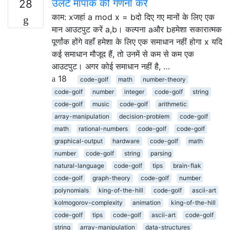
उलटे मापांक की गणना करें
28
काम: xजहां a mod x = bदो दिए गए मानों के लिए एक
मान आउटपुट करें a,b। कल्पना aऔर bहमेशा सकारात्मक
पूर्णांक होंगे वहाँ हमेशा के लिए एक समाधान नहीं होगा x यदि
कई समाधान मौजूद हैं, तो उनमें से कम से कम एक
आउटपुट। अगर कोई समाधान नहीं है, …
18
code-golf
math
number-theory
code-golf
number
integer
code-golf
string
code-golf
music
code-golf
arithmetic
array-manipulation
decision-problem
code-golf
math
rational-numbers
code-golf
code-golf
graphical-output
hardware
code-golf
math
number
code-golf
string
parsing
natural-language
code-golf
tips
brain-flak
code-golf
graph-theory
code-golf
number
polynomials
king-of-the-hill
code-golf
ascii-art
kolmogorov-complexity
animation
king-of-the-hill
code-golf
tips
code-golf
ascii-art
code-golf
string
array-manipulation
data-structures