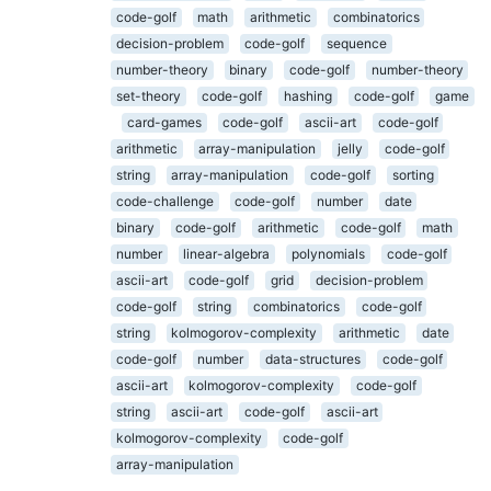
code-golf
math
arithmetic
combinatorics
decision-problem
code-golf
sequence
number-theory
binary
code-golf
number-theory
set-theory
code-golf
hashing
code-golf
game
card-games
code-golf
ascii-art
code-golf
arithmetic
array-manipulation
jelly
code-golf
string
array-manipulation
code-golf
sorting
code-challenge
code-golf
number
date
binary
code-golf
arithmetic
code-golf
math
number
linear-algebra
polynomials
code-golf
ascii-art
code-golf
grid
decision-problem
code-golf
string
combinatorics
code-golf
string
kolmogorov-complexity
arithmetic
date
code-golf
number
data-structures
code-golf
ascii-art
kolmogorov-complexity
code-golf
string
ascii-art
code-golf
ascii-art
kolmogorov-complexity
code-golf
array-manipulation