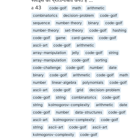
स्लाइस का प्रतिनिधित्व करते हैं …
43
code-golf
math
arithmetic
combinatorics
decision-problem
code-golf
sequence
number-theory
binary
code-golf
number-theory
set-theory
code-golf
hashing
code-golf
game
card-games
code-golf
ascii-art
code-golf
arithmetic
array-manipulation
jelly
code-golf
string
array-manipulation
code-golf
sorting
code-challenge
code-golf
number
date
binary
code-golf
arithmetic
code-golf
math
number
linear-algebra
polynomials
code-golf
ascii-art
code-golf
grid
decision-problem
code-golf
string
combinatorics
code-golf
string
kolmogorov-complexity
arithmetic
date
code-golf
number
data-structures
code-golf
ascii-art
kolmogorov-complexity
code-golf
string
ascii-art
code-golf
ascii-art
kolmogorov-complexity
code-golf