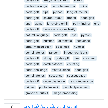
code-golf
array-manipulation
sorting
code-challenge
restricted-source
quine
code-golf
tips
python
king-of-the-hill
code-golf
source-layout
fractal
code-golf
tips
game
king-of-the-hill
path-finding
grid
code-golf
kolmogorov-complexity
natural-language
code-golf
tips
python
code-golf
number
arithmetic
sequence
array-manipulation
code-golf
number
combinatorics
random
integer-partitions
code-golf
string
code-golf
vim
comment
code-golf
combinatorics
counting
code-challenge
rosetta-stone
code-golf
combinatorics
sequence
subsequence
code-golf
code-challenge
restricted-source
primes
printable-ascii
popularity-contest
graphical-output
image-processing
मदद! मेरे कैलकुलेटर की खराबी!
6