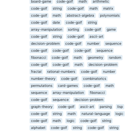
board-game
code-golf
math
arithmetic
code-golf
string
code-golf
math
matrix
code-golf
math
abstract-algebra
polynomials
code-golf
date
code-golf
string
array-manipulation
sorting
code-golf
game
code-golf
string
code-golf
ascii-art
decision-problem
code-golf
number
sequence
code-golf
code-golf
code-golf
sequence
fibonacci
code-golf
math
geometry
random
code-golf
code-golf
math
decision-problem
fractal
rational-numbers
code-golf
number
number-theory
code-golf
combinatorics
permutations
card-games
code-golf
math
sequence
array-manipulation
fibonacci
code-golf
sequence
decision-problem
graph-theory
code-golf
ascii-art
parsing
lisp
code-golf
string
math
natural-language
logic
code-golf
math
logic
code-golf
string
alphabet
code-golf
string
code-golf
string