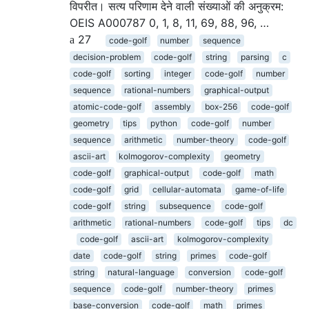
विपरीत। सत्य परिणाम देने वाली संख्याओं की अनुक्रम:
OEIS A000787 0, 1, 8, 11, 69, 88, 96, …
27
code-golf
number
sequence
decision-problem
code-golf
string
parsing
c
code-golf
sorting
integer
code-golf
number
sequence
rational-numbers
graphical-output
atomic-code-golf
assembly
box-256
code-golf
geometry
tips
python
code-golf
number
sequence
arithmetic
number-theory
code-golf
ascii-art
kolmogorov-complexity
geometry
code-golf
graphical-output
code-golf
math
code-golf
grid
cellular-automata
game-of-life
code-golf
string
subsequence
code-golf
arithmetic
rational-numbers
code-golf
tips
dc
code-golf
ascii-art
kolmogorov-complexity
date
code-golf
string
primes
code-golf
string
natural-language
conversion
code-golf
sequence
code-golf
number-theory
primes
base-conversion
code-golf
math
primes