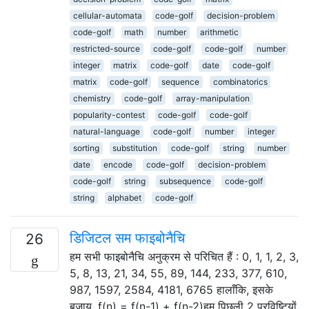
cellular-automata
code-golf
decision-problem
code-golf
math
number
arithmetic
restricted-source
code-golf
code-golf
number
integer
matrix
code-golf
date
code-golf
matrix
code-golf
sequence
combinatorics
chemistry
code-golf
array-manipulation
popularity-contest
code-golf
code-golf
natural-language
code-golf
number
integer
sorting
substitution
code-golf
string
number
date
encode
code-golf
decision-problem
code-golf
string
subsequence
code-golf
string
alphabet
code-golf
डिजिटल सम फाइबोनैचि
26
हम सभी फाइबोनैचि अनुक्रम से परिचित हैं : 0, 1, 1, 2, 3,
5, 8, 13, 21, 34, 55, 89, 144, 233, 377, 610,
987, 1597, 2584, 4181, 6765 हालाँकि, इसके
बजाय, f(n) = f(n-1) + f(n-2)हम पिछली 2 प्रविष्टियों