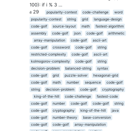
100): if i % 3 …
29
popularity-contest
code-challenge
word
popularity-contest
string
grid
language-design
code-golf
source-layout
math
fastest-algorithm
assembly
code-golf
json
code-golf
arithmetic
array-manipulation
code-golf
ascii-art
code-golf
crossword
code-golf
string
restricted-complexity
code-golf
ascii-art
kolmogorov-complexity
code-golf
string
decision-problem
balanced-string
syntax
code-golf
grid
puzzle-solver
hexagonal-grid
code-golf
math
number
sequence
code-golf
string
decision-problem
code-golf
cryptography
king-of-the-hill
code-challenge
fastest-code
code-golf
number
code-golf
code-golf
string
code-golf
cryptography
king-of-the-hill
java
code-golf
number-theory
base-conversion
code-golf
code-golf
array-manipulation