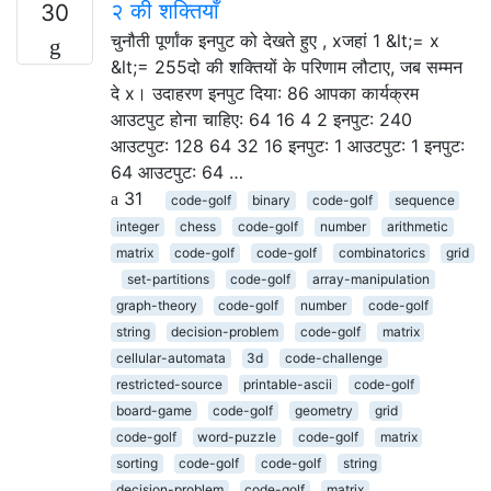
२ की शक्तियाँ
30
चुनौती पूर्णांक इनपुट को देखते हुए , xजहां 1 &lt;= x
&lt;= 255दो की शक्तियों के परिणाम लौटाए, जब सम्मन
दे x। उदाहरण इनपुट दिया: 86 आपका कार्यक्रम
आउटपुट होना चाहिए: 64 16 4 2 इनपुट: 240
आउटपुट: 128 64 32 16 इनपुट: 1 आउटपुट: 1 इनपुट:
64 आउटपुट: 64 …
31
code-golf
binary
code-golf
sequence
integer
chess
code-golf
number
arithmetic
matrix
code-golf
code-golf
combinatorics
grid
set-partitions
code-golf
array-manipulation
graph-theory
code-golf
number
code-golf
string
decision-problem
code-golf
matrix
cellular-automata
3d
code-challenge
restricted-source
printable-ascii
code-golf
board-game
code-golf
geometry
grid
code-golf
word-puzzle
code-golf
matrix
sorting
code-golf
code-golf
string
decision-problem
code-golf
matrix