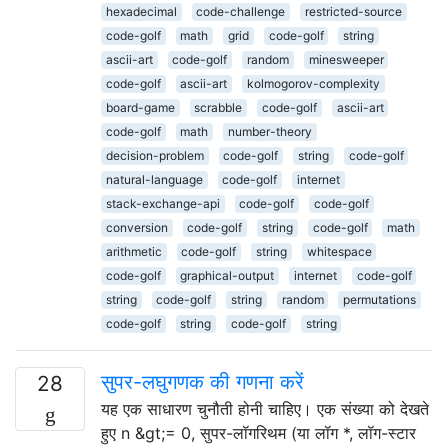
hexadecimal
code-challenge
restricted-source
code-golf
math
grid
code-golf
string
ascii-art
code-golf
random
minesweeper
code-golf
ascii-art
kolmogorov-complexity
board-game
scrabble
code-golf
ascii-art
code-golf
math
number-theory
decision-problem
code-golf
string
code-golf
natural-language
code-golf
internet
stack-exchange-api
code-golf
code-golf
conversion
code-golf
string
code-golf
math
arithmetic
code-golf
string
whitespace
code-golf
graphical-output
internet
code-golf
string
code-golf
string
random
permutations
code-golf
string
code-golf
string
सुपर-लघुगणक की गणना करें
28
यह एक साधारण चुनौती होनी चाहिए। एक संख्या को देखते
हुए n &gt;= 0, सुपर-लॉगरिथम (या लॉग *, लॉग-स्टार