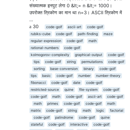
संख्यात्मक इनपुट लेगा 0 &lt;= n &lt;= 1000।
उपरोक्त त्रिकोण का मान था n=3। ASCII त्रिकोण में
…
30
code-golf
ascii-art
code-golf
rubiks-cube
code-golf
path-finding
maze
regular-expression
code-golf
math
rational-numbers
code-golf
kolmogorov-complexity
graphical-output
code-golf
tips
code-golf
string
permutations
code-golf
sorting
base-conversion
binary
code-golf
tips
basic
code-golf
number
number-theory
fibonacci
code-golf
date
code-golf
restricted-source
quine
file-system
code-golf
code-golf
math
code-golf
ascii-art
code-golf
math
primes
code-golf
code-golf
math
matrix
code-golf
string
math
logic
factorial
code-golf
palindrome
code-golf
quine
stateful
code-golf
interactive
code-golf