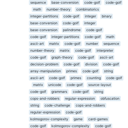
sequence
base-conversion
code-golf
code-golf
math
number-theory
combinatorics
integer-partitions
code-golf
integer
binary
base-conversion
code-golf
integer
base-conversion
palindrome
code-golf
code-golf
integer-partitions
code-golf
math
ascii-art
matrix
code-golf
number
sequence
number-theory
matrix
code-golf
interpreter
code-golf
graph-theory
code-golf
ascii-art
decision-problem
code-golf
division
code-golf
array-manipulation
primes
code-golf
string
ascii-art
code-golf
primes
counting
code-golf
matrix
unicode
code-golf
source-layout
code-golf
grammars
code-golf
string
cops-and-robbers
regular-expression
obfuscation
string
code-challenge
cops-and-robbers
regular-expression
code-golf
kolmogorov-complexity
game
card-games
code-golf
kolmogorov-complexity
code-golf