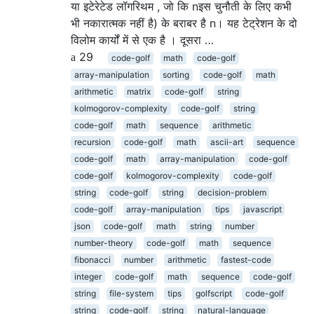
या इटेरेटेड लॉगरिथम , जो कि nइस चुनौती के लिए कभी
भी नकारात्मक नहीं है) के बराबर है n। यह टेट्रेशन के दो
विलोम कार्यों में से एक है । दूसरा …
29
code-golf
math
code-golf
array-manipulation
sorting
code-golf
math
arithmetic
matrix
code-golf
string
kolmogorov-complexity
code-golf
string
code-golf
math
sequence
arithmetic
recursion
code-golf
math
ascii-art
sequence
code-golf
math
array-manipulation
code-golf
code-golf
kolmogorov-complexity
code-golf
string
code-golf
string
decision-problem
code-golf
array-manipulation
tips
javascript
json
code-golf
math
string
number
number-theory
code-golf
math
sequence
fibonacci
number
arithmetic
fastest-code
integer
code-golf
math
sequence
code-golf
string
file-system
tips
golfscript
code-golf
string
code-golf
string
natural-language