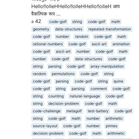
Hello!!olleHHello!!olleHHello!!olleH आप
वैकल्पिक रूप …
42
code-golf
string
code-golf
math
geometry
data-structures
repeated-transformation
code-golf
number
random
code-golf
math
rational-numbers
code-golf
ascii-art
animation
code-golf
ascii-art
number
code-golf
math
number
code-golf
data-structures
code-golf
string
parsing
code-golf
array-manipulation
random
permutations
code-golf
string
code-golf
parsing
code-golf
string
quine
code-golf
string
parsing
comment
code-golf
string
counting
natural-language
code-golf
string
decision-problem
code-golf
math
code-challenge
metagolf
test-battery
code-golf
string
code-golf
math
number
arithmetic
source-layout
code-golf
number
primes
decision-problem
code-golf
math
arithmetic