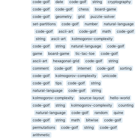
code-golf
date
code-golf
string
cryptography
code-golf
code-golf
chess
board-game
code-golf
geometry
grid
puzzle-solver
set-partitions
code-golf
number
natural-language
code-golf
ascii-art
code-golf
math
code-golf
string
ascii-art
kolmogorov-complexity
code-golf
string
natural-language
code-golf
game
board-game
tic-tac-toe
code-golf
ascii-art
hexagonal-grid
code-golf
string
comment
code-golf
internet
code-golf
sorting
code-golf
kolmogorov-complexity
unicode
code-golf
tips
code-golf
string
natural-language
code-golf
string
kolmogorov-complexity
source-layout
hello-world
code-golf
string
kolmogorov-complexity
counting
natural-language
code-golf
random
quine
code-golf
string
math
bitwise
code-golf
permutations
code-golf
string
code-golf
arithmetic