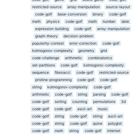
restricted-source
array-manipulation
source-layout
code-golf
base-conversion
binary
code-golf
math
physics
code-golf
math
number
date
expression-building
code-golf
array-manipulation
graph-theory
decision-problem
popularity-contest
error-correction
code-golf
kolmogorov-complexity
geometry
grid
code-challenge
arithmetic
combinatorics
set-partitions
code-golf
kolmogorov-complexity
sequence
fibonacci
code-golf
restricted-source
pristine-programming
code-golf
code-golf
string
kolmogorov-complexity
code-golf
arithmetic
code-golf
string
parsing
code-golf
code-golf
sorting
counting
permutations
3d
code-golf
code-golf
ascii-art
music
code-golf
string
code-golf
string
ascii-art
code-golf
string
code-golf
quine
polyglot
code-golf
math
string
code-golf
internet