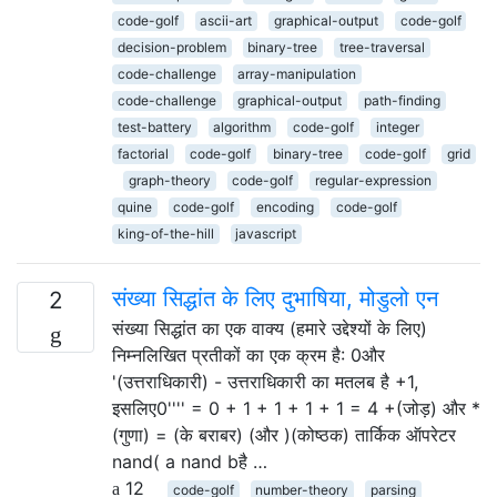
code-golf
ascii-art
graphical-output
code-golf
decision-problem
binary-tree
tree-traversal
code-challenge
array-manipulation
code-challenge
graphical-output
path-finding
test-battery
algorithm
code-golf
integer
factorial
code-golf
binary-tree
code-golf
grid
graph-theory
code-golf
regular-expression
quine
code-golf
encoding
code-golf
king-of-the-hill
javascript
संख्या सिद्धांत के लिए दुभाषिया, मोडुलो एन
2
संख्या सिद्धांत का एक वाक्य (हमारे उद्देश्यों के लिए)
निम्नलिखित प्रतीकों का एक क्रम है: 0और
'(उत्तराधिकारी) - उत्तराधिकारी का मतलब है +1,
इसलिए0'''' = 0 + 1 + 1 + 1 + 1 = 4 +(जोड़) और *
(गुणा) = (के बराबर) (और )(कोष्ठक) तार्किक ऑपरेटर
nand( a nand bहै …
12
code-golf
number-theory
parsing