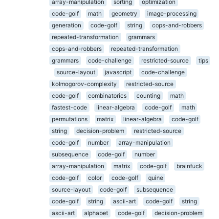
array-manipulation
sorting
optimization
code-golf
math
geometry
image-processing
generation
code-golf
string
cops-and-robbers
repeated-transformation
grammars
cops-and-robbers
repeated-transformation
grammars
code-challenge
restricted-source
tips
source-layout
javascript
code-challenge
kolmogorov-complexity
restricted-source
code-golf
combinatorics
counting
math
fastest-code
linear-algebra
code-golf
math
permutations
matrix
linear-algebra
code-golf
string
decision-problem
restricted-source
code-golf
number
array-manipulation
subsequence
code-golf
number
array-manipulation
matrix
code-golf
brainfuck
code-golf
color
code-golf
quine
source-layout
code-golf
subsequence
code-golf
string
ascii-art
code-golf
string
ascii-art
alphabet
code-golf
decision-problem