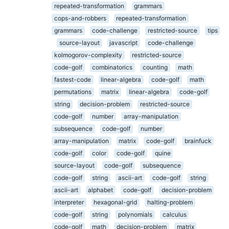
repeated-transformation
grammars
cops-and-robbers
repeated-transformation
grammars
code-challenge
restricted-source
tips
source-layout
javascript
code-challenge
kolmogorov-complexity
restricted-source
code-golf
combinatorics
counting
math
fastest-code
linear-algebra
code-golf
math
permutations
matrix
linear-algebra
code-golf
string
decision-problem
restricted-source
code-golf
number
array-manipulation
subsequence
code-golf
number
array-manipulation
matrix
code-golf
brainfuck
code-golf
color
code-golf
quine
source-layout
code-golf
subsequence
code-golf
string
ascii-art
code-golf
string
ascii-art
alphabet
code-golf
decision-problem
interpreter
hexagonal-grid
halting-problem
code-golf
string
polynomials
calculus
code-golf
math
decision-problem
matrix