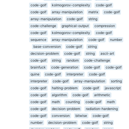
code-golf
kolmogorov-complexity
code-golf
code-golf
array-manipulation
matrix
code-golf
array-manipulation
code-golf
string
code-challenge
graphical-output
compression
code-golf
kolmogorov-complexity
code-golf
sequence
array-manipulation
code-golf
number
base-conversion
code-golf
string
decision-problem
code-golf
string
ascii-art
code-golf
string
random
code-challenge
brainfuck
code-generation
code-golf
code-golf
quine
code-golf
interpreter
code-golf
interpreter
code-golf
array-manipulation
sorting
code-golf
halting-problem
code-golf
javascript
code-golf
algorithm
code-golf
arithmetic
code-golf
math
counting
code-golf
math
code-golf
decision-problem
radiation-hardening
code-golf
conversion
bitwise
code-golf
number
decision-problem
code-golf
string