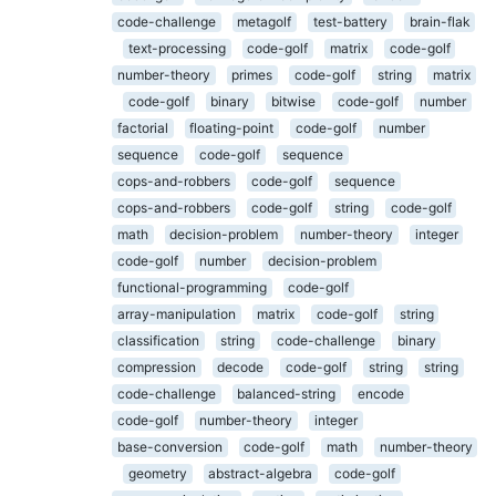
code-challenge
metagolf
test-battery
brain-flak
text-processing
code-golf
matrix
code-golf
number-theory
primes
code-golf
string
matrix
code-golf
binary
bitwise
code-golf
number
factorial
floating-point
code-golf
number
sequence
code-golf
sequence
cops-and-robbers
code-golf
sequence
cops-and-robbers
code-golf
string
code-golf
math
decision-problem
number-theory
integer
code-golf
number
decision-problem
functional-programming
code-golf
array-manipulation
matrix
code-golf
string
classification
string
code-challenge
binary
compression
decode
code-golf
string
string
code-challenge
balanced-string
encode
code-golf
number-theory
integer
base-conversion
code-golf
math
number-theory
geometry
abstract-algebra
code-golf