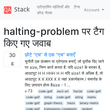
प्रोग्रामिंग पहेलियाँ और
टैग्‍स
Account
कोड गोल्फ
halting-problem पर टैग
किए गए जवाब
छोटे "एच" से एक "एच" बनाएँ
30
चुनौती एक फ़ंक्शन या प्रोग्राम बनाएँ, जो पूर्णांक दिए जाने
पर size, निम्न कार्य करता है: यदि size1 के बराबर है,
आउटपुट H H HHH H H यदि size1 से अधिक है, तो
आउटपुट X X XXX X X जहां Xकार्यक्रम / समारोह के
लिए उत्पादन होता हैsize - 1 …
73
code-golf
ascii-art
fractal
code-golf
code-golf
string
code-golf
string
matrix
code-golf
graph-theory
maze
binary-matrix
code-golf
kolmogorov-complexity
random