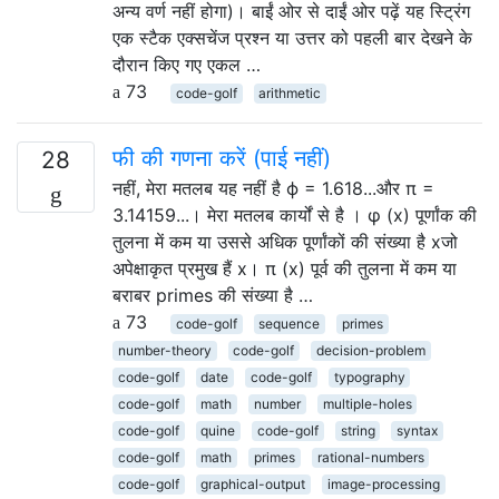
अन्य वर्ण नहीं होगा)। बाईं ओर से दाईं ओर पढ़ें यह स्ट्रिंग
एक स्टैक एक्सचेंज प्रश्न या उत्तर को पहली बार देखने के
दौरान किए गए एकल …
73
code-golf
arithmetic
फी की गणना करें (पाई नहीं)
28
नहीं, मेरा मतलब यह नहीं है ϕ = 1.618...और π =
3.14159...। मेरा मतलब कार्यों से है । φ (x) पूर्णांक की
तुलना में कम या उससे अधिक पूर्णांकों की संख्या है xजो
अपेक्षाकृत प्रमुख हैं x। π (x) पूर्व की तुलना में कम या
बराबर primes की संख्या है …
73
code-golf
sequence
primes
number-theory
code-golf
decision-problem
code-golf
date
code-golf
typography
code-golf
math
number
multiple-holes
code-golf
quine
code-golf
string
syntax
code-golf
math
primes
rational-numbers
code-golf
graphical-output
image-processing