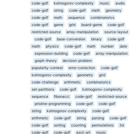
code-golf
kolmogorov-complexity
music
audio
code-golf
string
code-golf
math
geometry
code-golf
math
sequence
combinatorics
code-golf
game
grid
board-game
code-golf
restricted-source
array-manipulation
source-layout
code-golf
base-conversion
binary
code-golf
math
physics
code-golf
math
number
date
expression-building
code-golf
array-manipulation
graph-theory
decision-problem
popularity-contest
error-correction
code-golf
kolmogorov-complexity
geometry
grid
code-challenge
arithmetic
combinatorics
set-partitions
code-golf
kolmogorov-complexity
sequence
fibonacci
code-golf
restricted-source
pristine-programming
code-golf
code-golf
string
kolmogorov-complexity
code-golf
arithmetic
code-golf
string
parsing
code-golf
code-golf
sorting
counting
permutations
3d
code-golf
code-golf
ascii-art
music