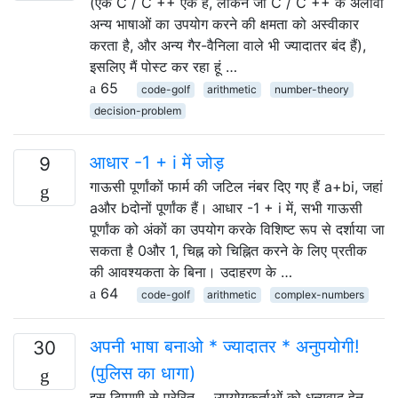
(एक C / C ++ एक है, लेकिन जो C / C ++ के अलावा
अन्य भाषाओं का उपयोग करने की क्षमता को अस्वीकार
करता है, और अन्य गैर-वैनिला वाले भी ज्यादातर बंद हैं),
इसलिए मैं पोस्ट कर रहा हूं …
65
code-golf
arithmetic
number-theory
decision-problem
आधार -1 + i में जोड़
9
गाऊसी पूर्णांकों फार्म की जटिल नंबर दिए गए हैं a+bi, जहां
aऔर bदोनों पूर्णांक हैं। आधार -1 + i में, सभी गाऊसी
पूर्णांक को अंकों का उपयोग करके विशिष्ट रूप से दर्शाया जा
सकता है 0और 1, चिह्न को चिह्नित करने के लिए प्रतीक
की आवश्यकता के बिना। उदाहरण के …
64
code-golf
arithmetic
complex-numbers
अपनी भाषा बनाओ * ज्यादातर * अनुपयोगी!
30
(पुलिस का धागा)
इस टिप्पणी से प्रेरित ... उपयोगकर्ताओं को धन्यवाद हेन ,