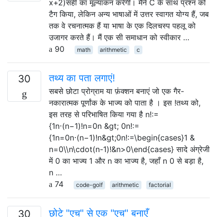
x+2)सही का मूल्यांकन करेगी। मैंने C के साथ प्रश्न को
टैग किया, लेकिन अन्य भाषाओं में उत्तर स्वागत योग्य हैं, जब
तक वे रचनात्मक हैं या भाषा के एक दिलचस्प पहलू को
उजागर करते हैं। मैं एक सी समाधान को स्वीकार …
90
math
arithmetic
c
तथ्य का पता लगाएं!
30
सबसे छोटा प्रोग्राम या फ़ंक्शन बनाएं जो एक गैर-
नकारात्मक पूर्णांक के भाज्य को पाता है । इस !तथ्य को,
इस तरह से परिभाषित किया गया है n!:=
{1n⋅(n−1)!n=0n &gt; 0n!:=
{1n=0n⋅(n−1)!n&gt;0n!:=\begin{cases}1 &
n=0\\n\cdot(n-1)!&n>0\end{cases} सादे अंग्रेजी
में 0 का भाज्य 1 और n का भाज्य है, जहाँ n 0 से बड़ा है,
n …
74
code-golf
arithmetic
factorial
छोटे "एच" से एक "एच" बनाएँ
30