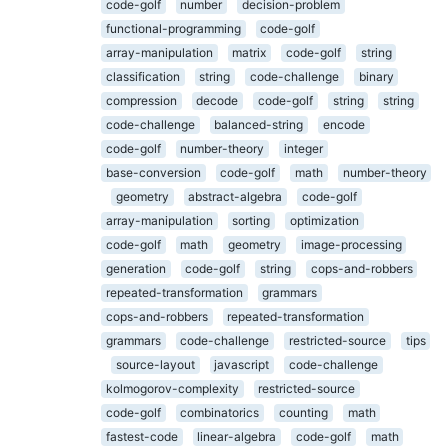
code-golf
number
decision-problem
functional-programming
code-golf
array-manipulation
matrix
code-golf
string
classification
string
code-challenge
binary
compression
decode
code-golf
string
string
code-challenge
balanced-string
encode
code-golf
number-theory
integer
base-conversion
code-golf
math
number-theory
geometry
abstract-algebra
code-golf
array-manipulation
sorting
optimization
code-golf
math
geometry
image-processing
generation
code-golf
string
cops-and-robbers
repeated-transformation
grammars
cops-and-robbers
repeated-transformation
grammars
code-challenge
restricted-source
tips
source-layout
javascript
code-challenge
kolmogorov-complexity
restricted-source
code-golf
combinatorics
counting
math
fastest-code
linear-algebra
code-golf
math