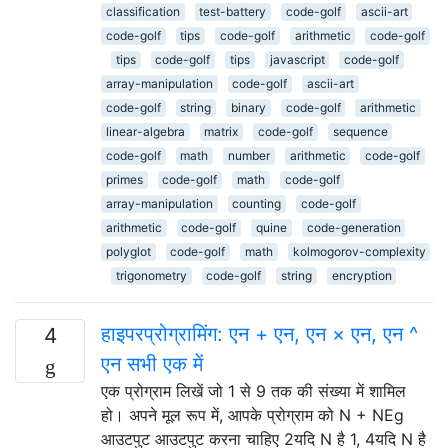
classification
test-battery
code-golf
ascii-art
code-golf
tips
code-golf
arithmetic
code-golf
tips
code-golf
tips
javascript
code-golf
array-manipulation
code-golf
ascii-art
code-golf
string
binary
code-golf
arithmetic
linear-algebra
matrix
code-golf
sequence
code-golf
math
number
arithmetic
code-golf
primes
code-golf
math
code-golf
array-manipulation
counting
code-golf
arithmetic
code-golf
quine
code-generation
polyglot
code-golf
math
kolmogorov-complexity
trigonometry
code-golf
string
encryption
हाइपरप्रोग्रामिंग: एन + एन, एन × एन, एन ^
4
एन सभी एक में
एक प्रोग्राम लिखें जो 1 से 9 तक की संख्या में शामिल
हो। अपने मूल रूप में, आपके प्रोग्राम को N + NEg
आउटपुट आउटपुट करना चाहिए 2यदि N है 1, 4यदि N है