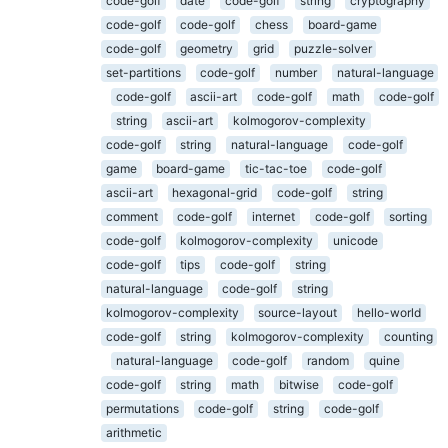
code-golf
date
code-golf
string
cryptography
code-golf
code-golf
chess
board-game
code-golf
geometry
grid
puzzle-solver
set-partitions
code-golf
number
natural-language
code-golf
ascii-art
code-golf
math
code-golf
string
ascii-art
kolmogorov-complexity
code-golf
string
natural-language
code-golf
game
board-game
tic-tac-toe
code-golf
ascii-art
hexagonal-grid
code-golf
string
comment
code-golf
internet
code-golf
sorting
code-golf
kolmogorov-complexity
unicode
code-golf
tips
code-golf
string
natural-language
code-golf
string
kolmogorov-complexity
source-layout
hello-world
code-golf
string
kolmogorov-complexity
counting
natural-language
code-golf
random
quine
code-golf
string
math
bitwise
code-golf
permutations
code-golf
string
code-golf
arithmetic