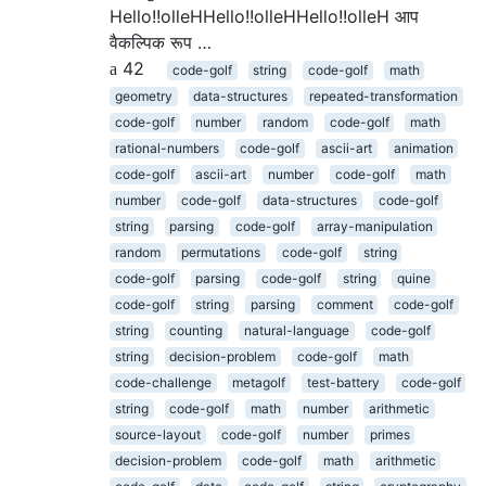
Hello!!olleHHello!!olleHHello!!olleH आप
वैकल्पिक रूप …
42
code-golf
string
code-golf
math
geometry
data-structures
repeated-transformation
code-golf
number
random
code-golf
math
rational-numbers
code-golf
ascii-art
animation
code-golf
ascii-art
number
code-golf
math
number
code-golf
data-structures
code-golf
string
parsing
code-golf
array-manipulation
random
permutations
code-golf
string
code-golf
parsing
code-golf
string
quine
code-golf
string
parsing
comment
code-golf
string
counting
natural-language
code-golf
string
decision-problem
code-golf
math
code-challenge
metagolf
test-battery
code-golf
string
code-golf
math
number
arithmetic
source-layout
code-golf
number
primes
decision-problem
code-golf
math
arithmetic