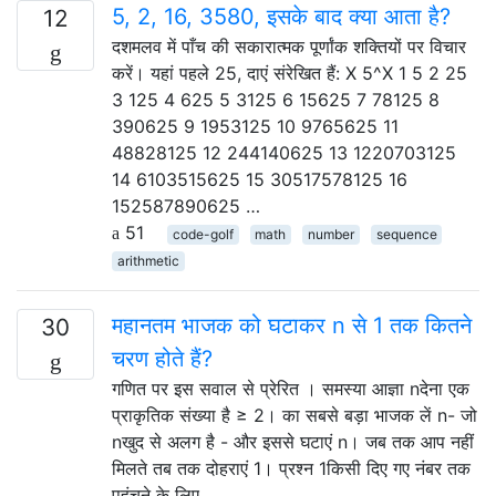
5, 2, 16, 3580, इसके बाद क्या आता है?
12
दशमलव में पाँच की सकारात्मक पूर्णांक शक्तियों पर विचार
करें। यहां पहले 25, दाएं संरेखित हैं: X 5^X 1 5 2 25
3 125 4 625 5 3125 6 15625 7 78125 8
390625 9 1953125 10 9765625 11
48828125 12 244140625 13 1220703125
14 6103515625 15 30517578125 16
152587890625 …
51
code-golf
math
number
sequence
arithmetic
महानतम भाजक को घटाकर n से 1 तक कितने
30
चरण होते हैं?
गणित पर इस सवाल से प्रेरित । समस्या आज्ञा nदेना एक
प्राकृतिक संख्या है ≥ 2। का सबसे बड़ा भाजक लें n- जो
nखुद से अलग है - और इससे घटाएं n। जब तक आप नहीं
मिलते तब तक दोहराएं 1। प्रश्न 1किसी दिए गए नंबर तक
पहुंचने के लिए …