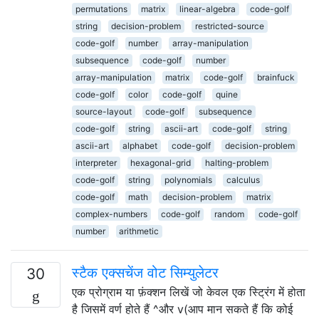
permutations
matrix
linear-algebra
code-golf
string
decision-problem
restricted-source
code-golf
number
array-manipulation
subsequence
code-golf
number
array-manipulation
matrix
code-golf
brainfuck
code-golf
color
code-golf
quine
source-layout
code-golf
subsequence
code-golf
string
ascii-art
code-golf
string
ascii-art
alphabet
code-golf
decision-problem
interpreter
hexagonal-grid
halting-problem
code-golf
string
polynomials
calculus
code-golf
math
decision-problem
matrix
complex-numbers
code-golf
random
code-golf
number
arithmetic
स्टैक एक्सचेंज वोट सिम्युलेटर
30
एक प्रोग्राम या फ़ंक्शन लिखें जो केवल एक स्ट्रिंग में होता
है जिसमें वर्ण होते हैं ^और v(आप मान सकते हैं कि कोई