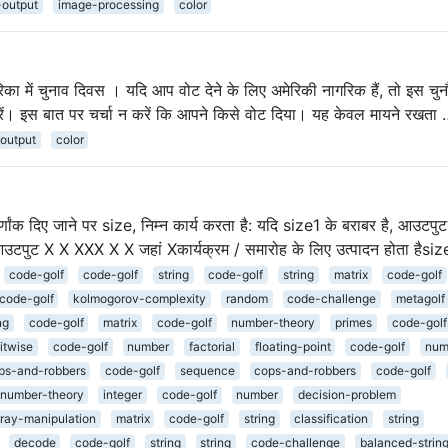
-output
image-processing
color
िका में चुनाव दिवस । यदि आप वोट देने के लिए अमेरिकी नागरिक हैं, तो इस चु
 करें। इस बात पर चर्चा न करें कि आपने किसे वोट दिया। यह केवल मायने रखता
-output
color
पूर्णांक दिए जाने पर size, निम्न कार्य करता है: यदि size1 के बराबर है, आउटप
पुट X X XXX X X जहां Xकार्यक्रम / समारोह के लिए उत्पादन होता हैsiz
code-golf
code-golf
string
code-golf
string
matrix
code-golf
code-golf
kolmogorov-complexity
random
code-challenge
metagolf
ng
code-golf
matrix
code-golf
number-theory
primes
code-golf
itwise
code-golf
number
factorial
floating-point
code-golf
num
ps-and-robbers
code-golf
sequence
cops-and-robbers
code-golf
number-theory
integer
code-golf
number
decision-problem
rray-manipulation
matrix
code-golf
string
classification
string
decode
code-golf
string
string
code-challenge
balanced-strin