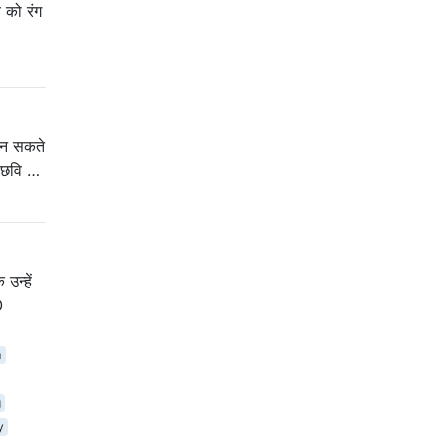
 को रंग
मान सकते
े छवि …
उन्हें
O
m
g
y