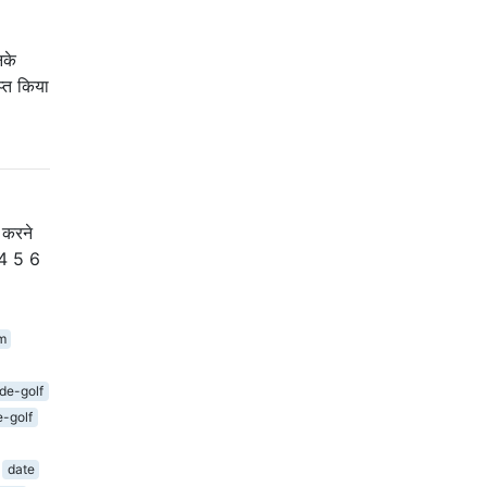
नके
प्त किया
 करने
 4 5 6
m
de-golf
-golf
date