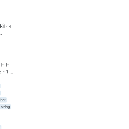
नौती का
 …
ुट H H
e - 1 …
ber
string
g