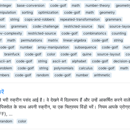
integer
base-conversion
code-golf
math
number-theory
geometr
nipulation
sorting
optimization
code-golf
math
geometry
olf
string
cops-and-robbers
repeated-transformation
grammars
tion
grammars
code-challenge
restricted-source
tips
source-layo
v-complexity
restricted-source
code-golf
combinatorics
counting
f
math
permutations
matrix
linear-algebra
code-golf
string
code-golf
number
array-manipulation
subsequence
code-golf
num
brainfuck
code-golf
color
code-golf
quine
source-layout
co
scii-art
code-golf
string
ascii-art
alphabet
code-golf
decision-
problem
code-golf
string
polynomials
calculus
code-golf
math
mbers
code-golf
random
code-golf
number
arithmetic
रें
से भरी स्क्रीन पसंद आई है। वे देखने में दिलचस्प हैं और उन्हें आकर्षित करने वाल
ीन पिक्सेल के साथ अपनी स्क्रीन, या एक चित्रमय विंडो भरें। नियम आपके प्रोग्राम
FFF), …
random
color