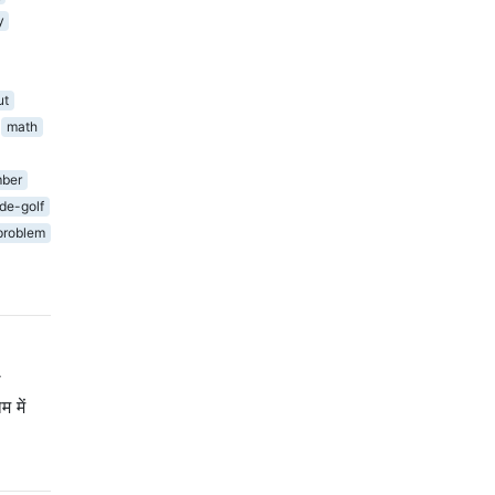
y
ut
math
ber
de-golf
problem
े
 में