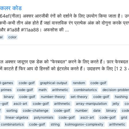
्स कलर कोड
64ef(नीला) अक्सर आरजीबी रंगों को दर्शाने के लिए उपयोग किया जाता है। उ
-कभी तीन अंक होते हैं जहां वास्तविक रंग प्रत्येक अंक को दोगुना करके प्रा
fffffऔर #1a8है #11aa88। अफसोस की …
al
color
 अक्सर जादूगर एक डेक को "फेरबदल" करने के लिए करते हैं। फ़ार फेरबदल
ें काटते हैं फिर आप दो हिस्सों को इंटरलेव करते हैं। उदाहरण के लिए [1 2 3
d-games
code-golf
graphical-output
random
code-golf
primes
code-golf
math
arithmetic
combinatorics
decision-proble
binary
code-golf
number-theory
set-theory
code-golf
hashing
-golf
ascii-art
code-golf
arithmetic
array-manipulation
jelly
co
f
sorting
code-challenge
code-golf
number
date
binary
code
linear-algebra
polynomials
code-golf
ascii-art
code-golf
grid
combinatorics
code-golf
string
kolmogorov-complexity
arithmetic