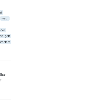
ut
math
ber
de-golf
problem
 Blue
म