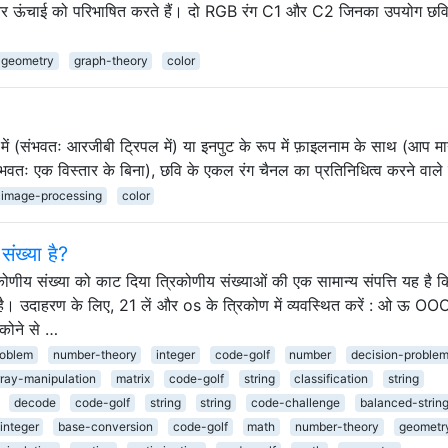
 और ऊंचाई को परिभाषित करते हैं। दो RGB रंग C1 और C2 जिनका उपयोग छवि
geometry
graph-theory
color
 में (संभवतः आरजीबी ट्रिपल में) या इनपुट के रूप में फ़ाइलनाम के साथ (आप 
संभवतः एक विस्तार के बिना), छवि के एकल रंग चैनल का प्रतिनिधित्व करने वाल
image-processing
color
ंख्या है?
य संख्या को काट दिया त्रिकोणीय संख्याओं की एक सामान्य संपत्ति यह है कि 
है। उदाहरण के लिए, 21 लें और os के त्रिकोण में व्यवस्थित करें : ओ ऊ OO
ोने से …
roblem
number-theory
integer
code-golf
number
decision-proble
rray-manipulation
matrix
code-golf
string
classification
string
decode
code-golf
string
string
code-challenge
balanced-strin
integer
base-conversion
code-golf
math
number-theory
geometr