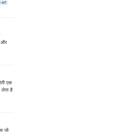
-art
ं
, और
नौती एक
 लेता है
एच जो