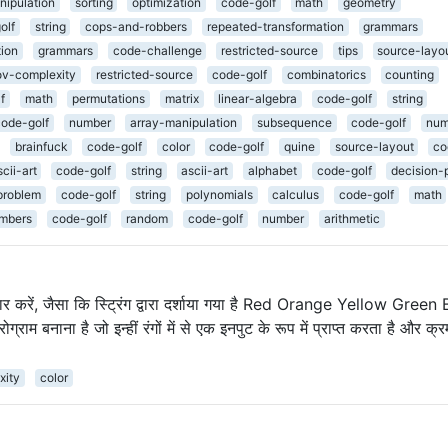
nipulation
sorting
optimization
code-golf
math
geometry
olf
string
cops-and-robbers
repeated-transformation
grammars
tion
grammars
code-challenge
restricted-source
tips
source-layo
v-complexity
restricted-source
code-golf
combinatorics
counting
f
math
permutations
matrix
linear-algebra
code-golf
string
code-golf
number
array-manipulation
subsequence
code-golf
num
brainfuck
code-golf
color
code-golf
quine
source-layout
co
scii-art
code-golf
string
ascii-art
alphabet
code-golf
decision-
problem
code-golf
string
polynomials
calculus
code-golf
math
mbers
code-golf
random
code-golf
number
arithmetic
 विचार करें, जैसा कि स्ट्रिंग द्वारा दर्शाया गया है Red Orange Yellow Green
म बनाना है जो इन्हीं रंगों में से एक इनपुट के रूप में प्राप्त करता है और क्र
xity
color