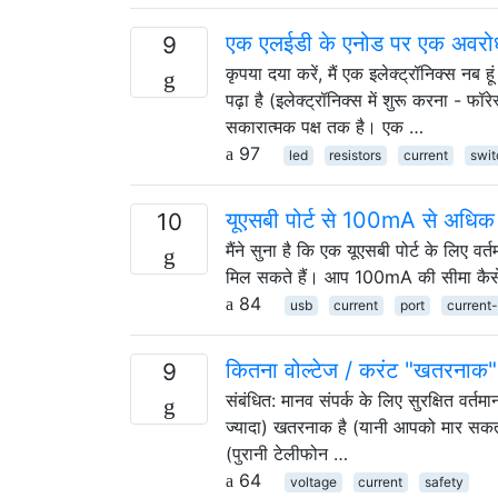
एक एलईडी के एनोड पर एक अवरोधक
9
कृपया दया करें, मैं एक इलेक्ट्रॉनिक्स नब ह
पढ़ा है (इलेक्ट्रॉनिक्स में शुरू करना - फॉर
सकारात्मक पक्ष तक है। एक …
97
led
resistors
current
swit
यूएसबी पोर्ट से 100mA से अधिक कै
10
मैंने सुना है कि एक यूएसबी पोर्ट के लिए 
मिल सकते हैं। आप 100mA की सीमा कैसे 
84
usb
current
port
current
कितना वोल्टेज / करंट "खतरनाक"
9
संबंधित: मानव संपर्क के लिए सुरक्षित वर्तम
ज्यादा) खतरनाक है (यानी आपको मार सकता
(पुरानी टेलीफोन …
64
voltage
current
safety