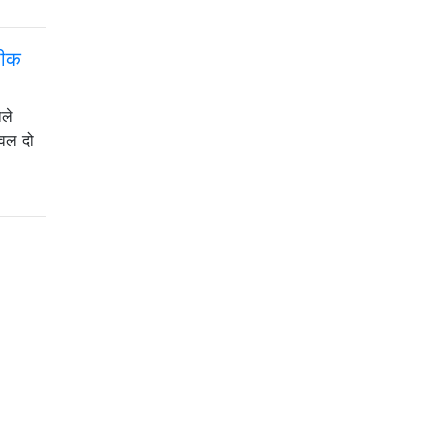
ठीक
ाले
ेवल दो