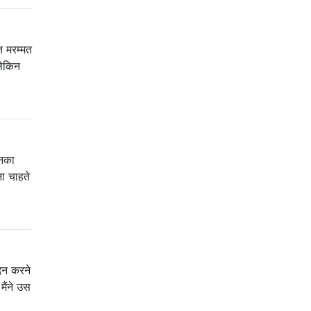
गत मरम्मत
 लेकिन
उनका
ा चाहते
ादन करने
मैंने उस