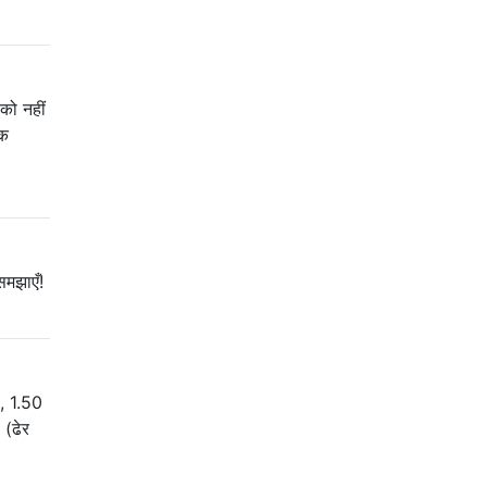
 को नहीं
िक
समझाएँ!
ी, 1.50
(ढेर