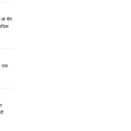
ो मैंने
े अधिक
8A तक
ुत
वी