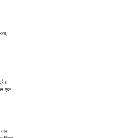
ारणा,
्रैक
ेवल एक
तांबा