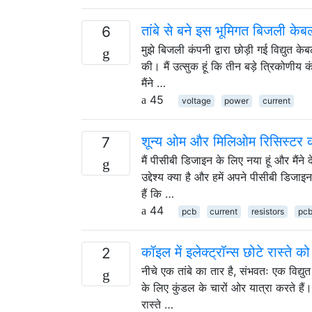
तांबे से बने इस भूमिगत बिजली केबल म
6
मुझे बिजली कंपनी द्वारा छोड़ी गई विद्युत के
की। मैं उत्सुक हूं कि तीन बड़े त्रिकोणीय क
मैंने …
45
voltage
power
current
शून्य ओम और मिलिओम रिसिस्टर क
7
मैं पीसीबी डिजाइन के लिए नया हूं और मैं
उद्देश्य क्या है और हमें अपने पीसीबी डि
हैं कि …
44
pcb
current
resistors
pcb
कॉइल में इलेक्ट्रॉन्स छोटे रास्ते को क
2
नीचे एक तांबे का तार है, संभवतः एक विद्युत
के लिए कुंडल के चारों ओर यात्रा करते हैं। ल
रास्ते …