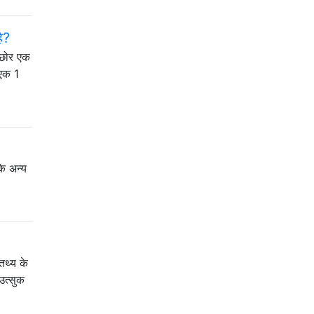
ै?
क छोर एक
 एक 1
कि अन्य
 तथ्य के
उत्सुक