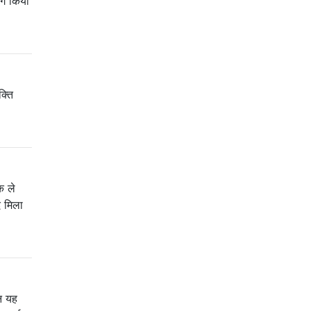
ोग किया
क्ति
क ले
द मिला
िन यह