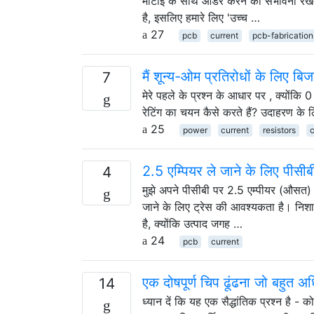
मोटाई के साथ ऑर्डर करने की संभावना रख
है, इसलिए हमारे लिए 'उच्च …
27
pcb
current
pcb-fabrication
मैं शून्य-ओम प्रतिरोधों के लिए बि
7
मेरे पहले के प्रश्न के आधार पर , क्योंकि
रेटिंग का चयन कैसे करते हैं? उदाहरण के 
25
power
current
resistors
c
2.5 एम्पियर ले जाने के लिए पीसीब
4
मुझे अपने पीसीबी पर 2.5 एम्पीयर (औसत) वर
जाने के लिए ट्रेस की आवश्यकता है। निशा
है, क्योंकि उत्पाद जगह …
24
pcb
current
एक दोषपूर्ण चिप ढूंढना जो बहुत अध
14
ध्यान दें कि यह एक सैद्धांतिक प्रश्न है - 