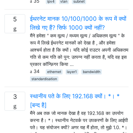
35
ipv4
vlan
subnet
ईथरनेट मानक 10/100/1000 के रूप में क्यों
5
लिखे गए हैं? सिर्फ 1000 क्यों नहीं?
मैंने हमेशा " कम मूल्य / मध्यम मूल्य / अधिकतम मूल्य " के
रूप में लिखे ईथरनेट मानकों को देखा है , और हमेशा
आश्चर्य होता है कि क्यों। यदि कोई राउटर अपनी अधिकतम
गति से कम गति को पुन: उत्पन्न नहीं करता है, यदि वह इस
प्रकार कॉन्फ़िगर किया …
34
ethernet
layer1
bandwidth
standardisation
स्थानीय पते के लिए 192.168 क्यों। *। *
3
[बन्द है]
मैंने अब तक जो मानक देखा है वह 192.168 का उपयोग
करना है। *। स्थानीय नेटवर्क पर उपकरणों के लिए आईपी
पते। यह संयोजन क्यों? अगर यह मैं होता, तो मुझे 1.0. *।