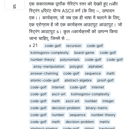
एक सकारात्मक पूर्णांक नेस्टिंग स्तर को देखते हुए nऔर
स्ट्रिंग sप्रिंट योग्य ASCII वर्ण (के लिए ~, उत्पादन
एक।। कार्यक्रम, जो जब एक ही भाषा में चलाने के लिए,
एक प्रोग्राम है जो एक कार्यक्रम आउटपुट आउटपुट। जो
स्ट्रिंग आउटपुट s। कुल nकार्यक्रमों को उत्पन्न किया
जाना चाहिए, जिनमें से …
21
code-golf
recursion
code-golf
kolmogorov-complexity
board-game
code-golf
number-theory
polynomials
code-golf
code-golf
array-manipulation
polyglot
alphabet
answer-chaining
code-golf
sequence
math
atomic-code-golf
abstract-algebra
proof-golf
code-golf
internet
code-golf
internet
code-golf
ascii-art
kolmogorov-complexity
code-golf
math
ascii-art
number
integer
code-golf
decision-problem
binary-matrix
code-golf
number
sequence
number-theory
code-golf
math
decision-problem
matrix
abstract-algebra
code-golf
string
keyboard