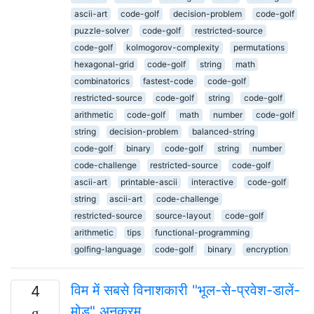
ascii-art
code-golf
decision-problem
code-golf
puzzle-solver
code-golf
restricted-source
code-golf
kolmogorov-complexity
permutations
hexagonal-grid
code-golf
string
math
combinatorics
fastest-code
code-golf
restricted-source
code-golf
string
code-golf
arithmetic
code-golf
math
number
code-golf
string
decision-problem
balanced-string
code-golf
binary
code-golf
string
number
code-challenge
restricted-source
code-golf
ascii-art
printable-ascii
interactive
code-golf
string
ascii-art
code-challenge
restricted-source
source-layout
code-golf
arithmetic
tips
functional-programming
golfing-language
code-golf
binary
encryption
विम में सबसे विनाशकारी "भूल-से-प्रवेश-डालें-
4
मोड" अनुक्रम