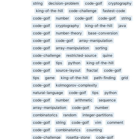
string
decision-problem
code-golf
cryptography
king-of-the-hill
code-challenge
fastest-code
code-golf
number
code-golf
code-golf
string
code-golf
cryptography
king-of-the-hill
java
code-golf
number-theory
base-conversion
code-golf
code-golf
array-manipulation
code-golf
array-manipulation
sorting
code-challenge
restricted-source
quine
code-golf
tips
python
king-of-the-hill
code-golf
source-layout
fractal
code-golf
tips
game
king-of-the-hill
path-finding
grid
code-golf
kolmogorov-complexity
natural-language
code-golf
tips
python
code-golf
number
arithmetic
sequence
array-manipulation
code-golf
number
combinatorics
random
integer-partitions
code-golf
string
code-golf
vim
comment
code-golf
combinatorics
counting
code-challenge
rosetta-stone
code-golf