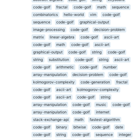
code-golf
fractal
code-golf
math
sequence
combinatorics
hello-world
vim
code-golf
sequence
code-golf
graphical-output
image-processing
code-golf
decision-problem
matrix
linear-algebra
code-golf
ascii-art
code-golf
math
code-golf
ascii-art
graphical-output
code-golf
string
code-golf
string
substitution
code-golf
string
ascii-art
code-golf
arithmetic
code-golf
number
array-manipulation
decision-problem
code-golf
kolmogorov-complexity
code-generation
fractal
code-golf
ascii-art
kolmogorov-complexity
code-golf
ascii-art
code-golf
string
array-manipulation
code-golf
music
code-golf
array-manipulation
code-golf
internet
stack-exchange-api
math
fastest-algorithm
code-golf
binary
bitwise
code-golf
date
code-golf
string
code-golf
sequence
integer