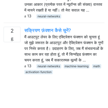
उनका आकार (प्रत्येक परत में न्यूरॉन्स की संख्या) वास्तव
में मायने रखती है या नहीं। तो मेरा सवाल यह …
13
neural-networks
सक्रियण फ़ंक्शन कैसे चुनें?
2
मैं आउटपुट लेयर के लिए एक्टिवेशन फंक्शन को चुनता हूं
जो मुझे जरूरत के आउटपुट और ऐक्टिवेशन फंक्शन के गुणों
पर निर्भर करता है। उदाहरण के लिए, जब मैं संभावनाओं के
साथ काम कर रहा होता हूं, तो मैं सिग्मॉइड फ़ंक्शन का
चयन करता हूं, जब मैं सकारात्मक मूल्यों के …
13
neural-networks
machine-learning
math
activation-function
जेनरेटर के प्रतिकूल नेटवर्क कैसे काम करते
2
हैं?
मैं जेनरेटिव एडवरसरी नेटवर्क्स (GANs) के बारे में पढ़ रहा
हूं और मुझे इसके बारे में कुछ संदेह है। अब तक, मैं समझता