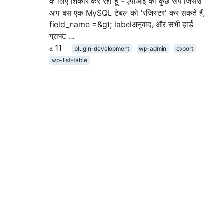
के लिए शिकार कर रहा हूं - एपीआई का कुछ रूप जिससे
आप बस एक MySQL टेबल को 'रजिस्टर' कर सकते हैं,
field_name =&gt; labelअनुवाद, और सभी हार्ड
ग्राफ्ट …
11
plugin-development
wp-admin
export
wp-list-table