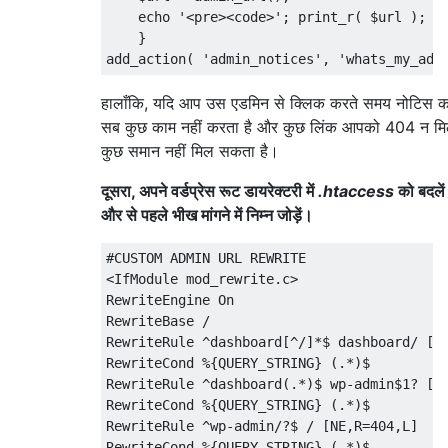
    echo 
'<pre><code>'
;
 print_r
(
 $url 
);
 e
}
add_action
(
'admin_notices'
,
'whats_my_adm
हालाँकि, यदि आप उस एडमिन से क्लिक करते समय नोटिस करे
सब कुछ काम नहीं करता है और कुछ लिंक आपको 404 न मिल
कुछ समान नहीं मिल सकता है।
दूसरा, अपने वर्डप्रेस रूट डायरेक्टरी में
.htaccess
को बदले
और से पहले भीख मांगने में निम्न जोड़ें।
#CUSTOM ADMIN URL REWRITE
<
IfModule
 mod_rewrite
.
c
>
RewriteEngine
On
RewriteBase
/
RewriteRule
^
dashboard
[^
/]*$ dashboard/
[
R
RewriteCond
%{
QUERY_STRING
}
(.*)
RewriteRule
^
dashboard
(.*)
$ wp
-
admin$1
?
[
Q
RewriteCond
%{
QUERY_STRING
}
(.*)
RewriteRule
^
wp
-
admin
/?
$ 
/
[
NE
,
R
=
404
,
L
]
RewriteCond
%{
QUERY_STRING
}
(.*)