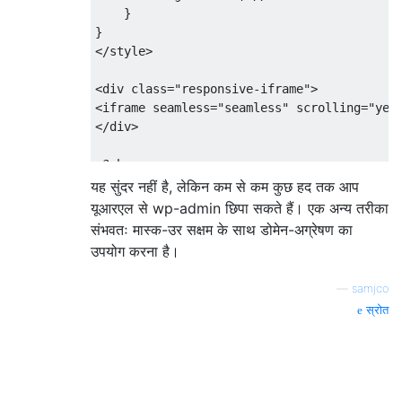
}
}
</style>
<div
class
=
"responsive-iframe"
>
<iframe
seamless
=
"seamless"
scrolling
=
"yes
</div>
<?
php 

endif
;
यह सुंदर नहीं है, लेकिन कम से कम कुछ हद तक आप
यूआरएल से wp-admin छिपा सकते हैं। एक अन्य तरीका
संभवतः मास्क-उर सक्षम के साथ डोमेन-अग्रेषण का
उपयोग करना है।
—
samjco
स्रोत