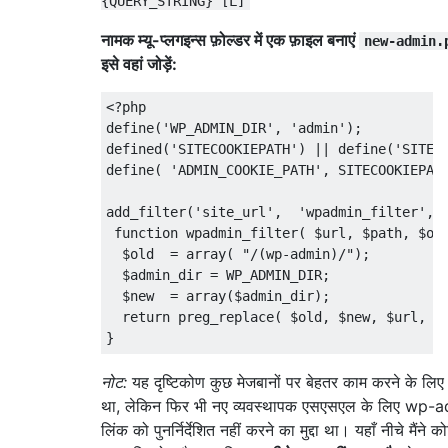
{QUERY_STRING} [L]
नामक म्यू-प्लगइन्स फ़ोल्डर में एक फ़ाइल बनाएं
new-admin.
इसे वहां जोड़ें:
<?
php

define
(
'WP_ADMIN_DIR'
,
'admin'
);
defined
(
'SITECOOKIEPATH'
)
||
 define
(
'SITEC
define
(
'ADMIN_COOKIE_PATH'
,
 SITECOOKIEPAT
add_filter
(
'site_url'
,
'wpadmin_filter'
,
function
 wpadmin_filter
(
 $url
,
 $path
,
 $or
  $old  
=
 array
(
"/(wp-admin)/"
);
  $admin_dir 
=
 WP_ADMIN_DIR
;
  $new  
=
 array
(
$admin_dir
);
return
 preg_replace
(
 $old
,
 $new
,
 $url
,
1
}
नोट:
यह दृष्टिकोण कुछ मेजबानों पर बेहतर काम करने के लिए
था, लेकिन फिर भी नए व्यवस्थापक एसएसएल के लिए wp-
लिंक को पुनर्निर्देशित नहीं करने का मुद्दा था। यहाँ नीचे मैंने 