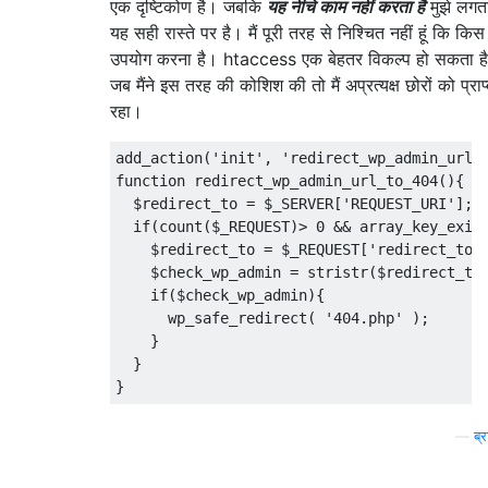
एक दृष्टिकोण है। जबकि
यह नीचे काम नहीं करता है
मुझे लगता
यह सही रास्ते पर है। मैं पूरी तरह से निश्चित नहीं हूं कि कि
उपयोग करना है। htaccess एक बेहतर विकल्प हो सकता है
जब मैंने इस तरह की कोशिश की तो मैं अप्रत्यक्ष छोरों को प्रा
रहा।
add_action
(
'init'
,
'redirect_wp_admin_url_
function
 redirect_wp_admin_url_to_404
(){
  $redirect_to 
=
 $_SERVER
[
'REQUEST_URI'
];
if
(
count
(
$_REQUEST
)>
0
&&
 array_key_exis
    $redirect_to 
=
 $_REQUEST
[
'redirect_to'
    $check_wp_admin 
=
 stristr
(
$redirect_to
if
(
$check_wp_admin
){
      wp_safe_redirect
(
'404.php'
);
}
}
}
—
ब्