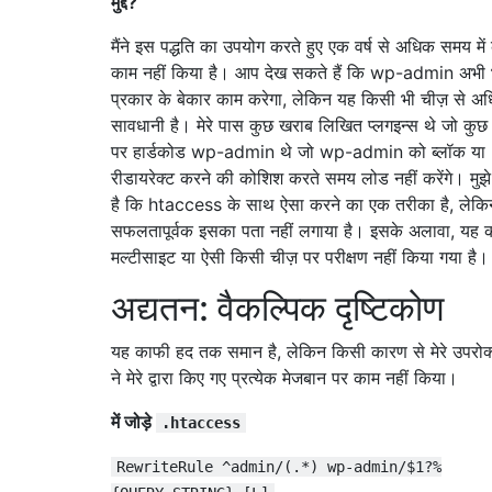
मुद्दे?
return
 str_replace
(
'wp-admin'
,
'dashbo
मैंने इस पद्धति का उपयोग करते हुए एक वर्ष से अधिक समय में
}
add_filter
(
'admin_url'
,
'my_custom_admin_u
काम नहीं किया है। आप देख सकते हैं कि wp-admin अभी
प्रकार के बेकार काम करेगा, लेकिन यह किसी भी चीज़ से अ
सावधानी है। मेरे पास कुछ खराब लिखित प्लगइन्स थे जो कुछ स
पर हार्डकोड wp-admin थे जो wp-admin को ब्लॉक या
रीडायरेक्ट करने की कोशिश करते समय लोड नहीं करेंगे। मुझ
है कि htaccess के साथ ऐसा करने का एक तरीका है, लेकिन 
सफलतापूर्वक इसका पता नहीं लगाया है। इसके अलावा, यह 
मल्टीसाइट या ऐसी किसी चीज़ पर परीक्षण नहीं किया गया है।
अद्यतन: वैकल्पिक दृष्टिकोण
यह काफी हद तक समान है, लेकिन किसी कारण से मेरे उपरोक्
ने मेरे द्वारा किए गए प्रत्येक मेजबान पर काम नहीं किया।
में जोड़े
.htaccess
RewriteRule ^admin/(.*) wp-admin/$1?%