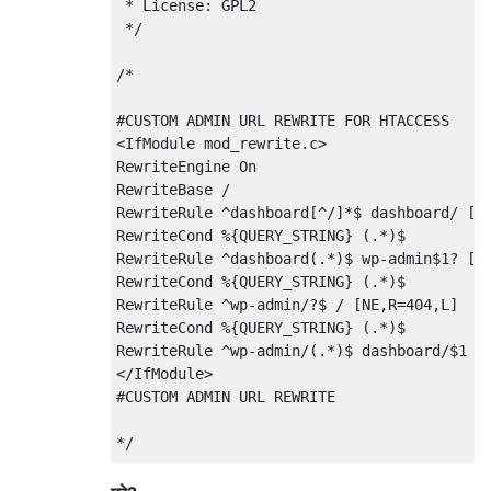
 * License: GPL2

 */
/* 

#CUSTOM ADMIN URL REWRITE FOR HTACCESS

<IfModule mod_rewrite.c>

RewriteEngine On

RewriteBase /

RewriteRule ^dashboard[^/]*$ dashboard/ [R=
RewriteCond %{QUERY_STRING} (.*)$

RewriteRule ^dashboard(.*)$ wp-admin$1? [QS
RewriteCond %{QUERY_STRING} (.*)$

RewriteRule ^wp-admin/?$ / [NE,R=404,L]

RewriteCond %{QUERY_STRING} (.*)$

RewriteRule ^wp-admin/(.*)$ dashboard/$1 [Q
</IfModule>

#CUSTOM ADMIN URL REWRITE

*/
function
 my_custom_admin_url
(
$path
)
{