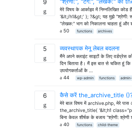
"श्रेणी:", "टैग:", "लेखक:" को t
9
मेरे विषय के आर्काइव में निम्नलिखित क
'&lt;/h1&gt;' ); ?&gt; यह मुझे "श्रेणी: रू
"लेखक:" भाग को निकालना चाहता हूं और श्
50
functions
archives
व्यवस्थापक मेनू लेबल बदलना
5
मैंने अपने क्लाइंट साइटों के लिए वर्डप्
दिन बिताया है। मैं इस बात से चकित हूं कि
उपयोगकर्ताओं के …
44
wp-admin
functions
admin
कैसे करें the_archive_title ()
6
मेरे बाल विषय में archive.php, मेरे पास अ
the_archive_title( '&lt;h1 class="page
बिना केवल शीर्षक के बजाय "श्रेणी: श्रेणी श
40
functions
child-theme