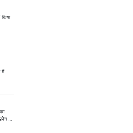
ीं किया
मैं
काम
िफ़ोन …