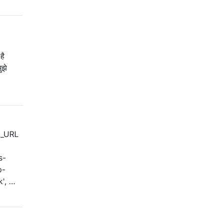
है
ुझे
IN_URL
s-
p-
k', …