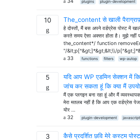
34
plugins
plugin-development
The_content से खाली पैराग्राफ
10
हे दोस्तों, मैं बस अपने वर्डप्रेस पोस्ट में
करते समय ऐसा अक्सर होता है। मुझे नह
the_content*/ function removeE
"/&lt;p[^&gt;]*&gt;&lt;\\/p[^&gt;]*
33
functions
filters
wp-autop
यदि आप WP एडमिन सेक्शन में किसी 
5
जांच कर सकता हूं कि क्या मैं उपयोग
मैं एक प्लगइन बना रहा हूं और मैं व्यवस्थाप
मेरा मतलब नहीं है कि आप एक वर्डप्रेस पेज
योर …
32
plugin-development
javascrip
कैसे प्रदर्शित छवि मेरे कस्टम पोस्ट
3