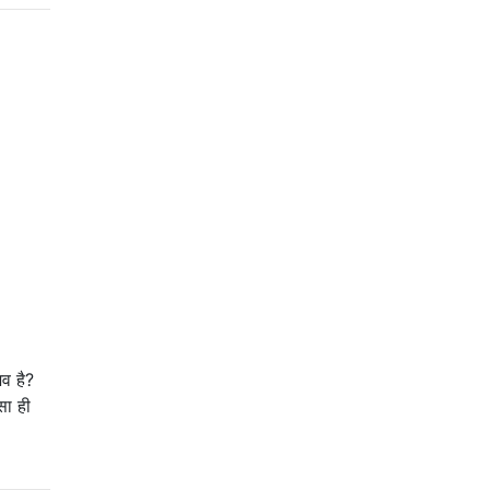
व है?
सा ही