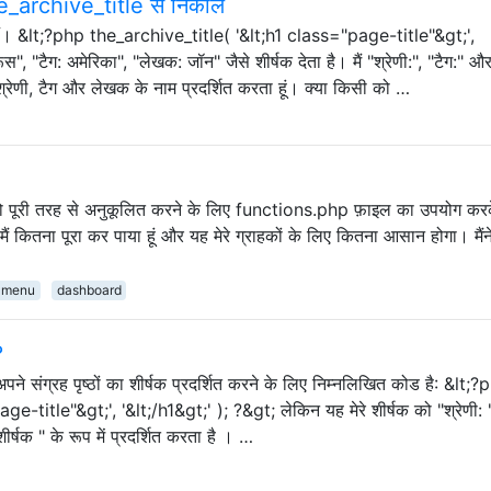
he_archive_title से निकालें
ोड हैं। &lt;?php the_archive_title( '&lt;h1 class="page-title"&gt;',
स", "टैग: अमेरिका", "लेखक: जॉन" जैसे शीर्षक देता है। मैं "श्रेणी:", "टैग:" औ
रेणी, टैग और लेखक के नाम प्रदर्शित करता हूं। क्या किसी को …
रेस को पूरी तरह से अनुकूलित करने के लिए functions.php फ़ाइल का उपयोग कर
 मैं कितना पूरा कर पाया हूं और यह मेरे ग्राहकों के लिए कितना आसान होगा। मैं
-menu
dashboard
?
पने संग्रह पृष्ठों का शीर्षक प्रदर्शित करने के लिए निम्नलिखित कोड है: &lt;
-title"&gt;', '&lt;/h1&gt;' ); ?&gt; लेकिन यह मेरे शीर्षक को "श्रेणी: 
ीर्षक " के रूप में प्रदर्शित करता है । …