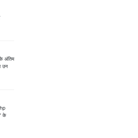
र
के अंतिम
ने उन
?php
" के