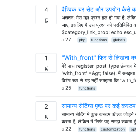
वैश्विक चर सेट और उपयोग कैसे क
4
अद्यतन: मेरा मूल प्रश्न हल हो गया है, लेकि
जाए, इसलिए मैं उस प्रश्न को प्रतिबिंबि
$category_link_prop; echo esc_u
27
php
functions
globals
"With_front" फिर से लिखना क्य
1
मेरे पास register_post_type फ़ंक्शन मे
'with_front' =&gt; false), मैं समझता हूं 
विशेष रूप से यह नहीं समझता कि 'with_fr
25
functions
सामान्य सेटिंग्स पृष्ठ पर कई कस्टम फ
2
सामान्य सेटिंग में कुछ कस्टम फ़ील्ड जोड़
करता है, लेकिन मैं सिर्फ यह समझ सकता हूं
22
functions
customization
op