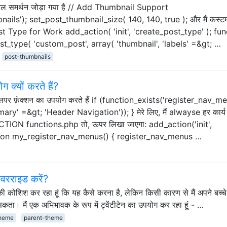
 थंबनेल समर्थन जोड़ा गया है // Add Thumbnail Support
s'); set_post_thumbnail_size( 140, 140, true ); और मैं कस्टम
ost Type for Work add_action( 'init', 'create_post_type' ); fun
t_type( 'custom_post', array( 'thumbnail', 'labels' =&gt; …
post-thumbnails
क्यों करते हैं?
रे डेवलपर फ़ंक्शन का उपयोग करते हैं if (function_exists('register_nav_m
' =&gt; 'Header Navigation')); } मेरे लिए, मैं alwayse हर कार्य मैं
ACTION functions.php तो, ऊपर लिखा जाएगा: add_action('init',
tion my_register_nav_menus() { register_nav_menus …
 ओवरराइड करें?
 की कोशिश कर रहा हूं कि यह कैसे करना है, लेकिन किसी कारण से मैं अपने बच्चे
सकता। मैं एक अभिभावक के रूप में ट्वेंटीटेन का उपयोग कर रहा हूं - …
theme
parent-theme