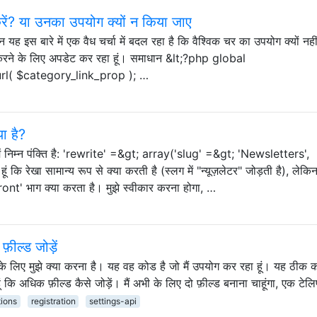
रें? या उनका उपयोग क्यों न किया जाए
न यह इस बारे में एक वैध चर्चा में बदल रहा है कि वैश्विक चर का उपयोग क्यों नह
त करने के लिए अपडेट कर रहा हूं। समाधान &lt;?php global
rl( $category_link_prop ); …
ा है?
ं निम्न पंक्ति है: 'rewrite' =&gt; array('slug' =&gt; 'Newsletters',
कि रेखा सामान्य रूप से क्या करती है (स्लग में "न्यूज़लेटर" जोड़ती है), लेकिन 
ont' भाग क्या करता है। मुझे स्वीकार करना होगा, …
़ील्ड जोड़ें
ने के लिए मुझे क्या करना है। यह वह कोड है जो मैं उपयोग कर रहा हूं। यह ठीक 
 कि अधिक फ़ील्ड कैसे जोड़ें। मैं अभी के लिए दो फ़ील्ड बनाना चाहूंगा, एक टेल
tions
registration
settings-api