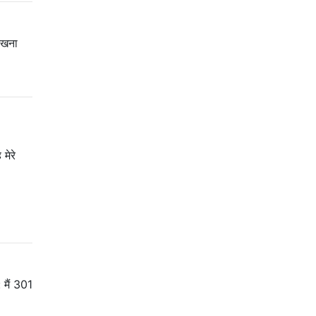
रखना
मेरे
 मैं 301