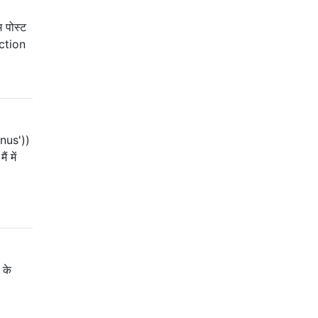
 पोस्ट
ction
enus'))
 में
 के