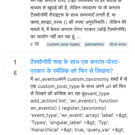
मैंने यहाँ कस्टम पोस्ट टाइप पर्मलिंक्स पर हर सवाल के
माध्यम से खुदाई की है, लेकिन ज्यादातर या तो कस्टम
टैक्सोनॉमी रीराइट्स के साथ समस्याएँ लगती हैं, या
फ़्लश_ब्राइट_रुल्स () की स्पष्ट अनुपस्थिति। लेकिन मेरे
मामले में, मैं केवल कस्टम पोस्ट प्रकार (कोई टैक्सोनॉमी)
का उपयोग नहीं कर रहा हूं, …
16
custom-post-types
permalinks
404-error
टैक्सोनॉमी शब्द के साथ एक कस्टम-पोस्ट-
1
प्रकार के पर्मलिंक को फिर से लिखना?
मैं wr_eventsअपने custom_taxonomy शब्दों में से
एक custom_post_type के साथ अपने url को फिर
से लिखने की कोशिश कर रहा हूंevent_type
add_action('init', 'wr_events'); function
wr_events() { register_taxonomy(
'event_type', 'wr_event', array( 'label' =&gt;
'Types', 'singular_label' =&gt; 'Typ',
'hierarchical' =&gt; true, 'query_var' =&gt;