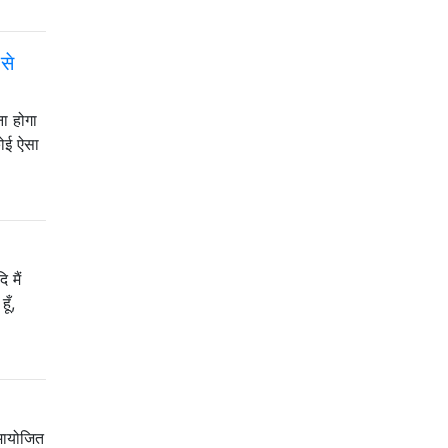
से
ना होगा
कोई ऐसा
 मैं
ूँ,
समायोजित