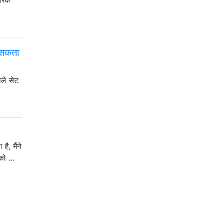
र सकता
ाले सेट
ै, मैंने
 को …