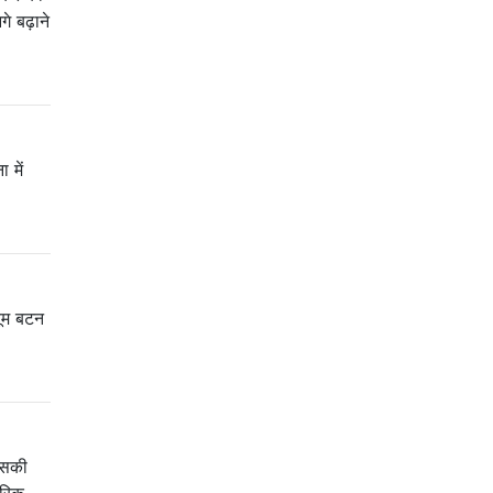
े बढ़ाने
 में
यूम बटन
 इसकी
ारिक