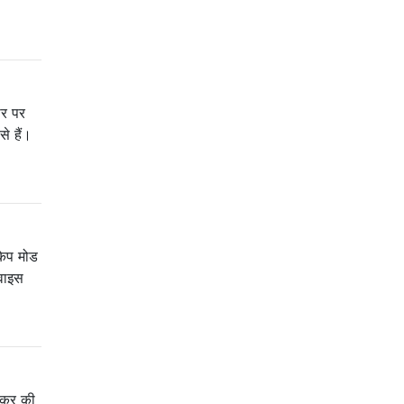
ार पर
से हैं।
केप मोड
िवाइस
पीकर की