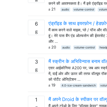
करने की आवश्यकता है। मैं इसे एंड्रॉइड प
21
audio
volume-control
volu
एंड्रॉइड के साथ इयरफ़ोन / हेडफ़ो
6
मैं काम करने वाले माइक, प्ले / पॉज और 
हूं। मेरे पास बैंग एंड ओल्फसेन की ईयरसेट 3
और …
20
audio
volume-control
head
मैं स्क्रीन के अभिविन्यास बनाम वॉ
3
एसर आईकोनिया A200 पर, जब आप स्क्रीन के 
में, दाईं ओर और ऊपर की तरफ वॉल्यूम रॉक
को पोर्टेट ओरिएंटेशन …
19
4.0-ice-cream-sandwich
volu
मैं अपने Droid के स्पीकर पर वॉल्य
1
मैं अपने ट्रेओ के लिए "वॉल्यूम केयर" नाम