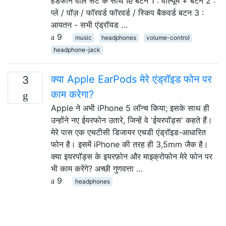
हेडफोन वाले सेट के साथ Ie बटन 1 : वॉल्यूम + बटन 2 :
प्ले / पॉज़ / फॉरवर्ड फॉरवर्ड / स्किप बैकवर्ड बटन 3 :
आयतन - सभी एंड्रॉयड …
9
music
headphones
volume-control
headphone-jack
क्या Apple EarPods मेरे एंड्रॉइड फोन पर
3
काम करेगा?
Apple ने अभी iPhone 5 लॉन्च किया; इसके साथ ही
उन्होंने नए ईयरफोन उतारे, जिन्हें वे 'ईयरपॉड्स' कहते हैं।
मेरे पास एक एचटीसी डिजायर एचडी एंड्रॉइड-आधारित
फोन है। इसमें iPhone की तरह ही 3,5mm जैक है।
क्या इयरपॉड्स के इयरफ़ोन और माइक्रोफोन मेरे फोन पर
भी काम करेंगे? अच्छी गुणवत्ता …
9
headphones