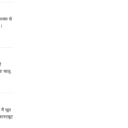
ध्यम से
ं।
ी
शा चालू
मैं भूल
फास्टबूट