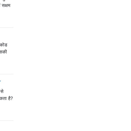
 सक्षम
 कोड
इसकी
से
यकता है?