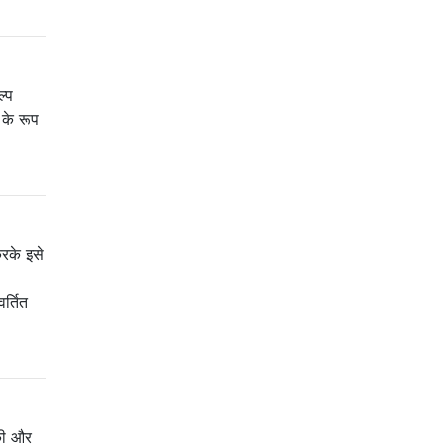
ल्प
के रूप
करके इसे
्तित
की और