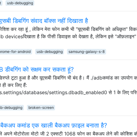
t
usb-debugging
एसबी डिबगिंग संवाद बॉक्स नहीं दिखाता है
 की कोशिश कर रहा हूं , लेकिन मेरा फोन कभी भी "यूएसबी डिबगिंग को अधिकृत" विक
adb devicesदिखाता है कि पीसी डिवाइस को देखता है, लेकिन इसे "ऑफ़लाइन" 
hrome-for-android
usb-debugging
samsung-galaxy-s-8
 डीबगिंग को सक्षम कर सकता हूं?
िस्प्ले टूटा हुआ है और यूएसबी डिबगिंग भी बंद है। मैं ./adbकमांड का उपयोग 
े ही कर लिए हैं:
settings/databases/settings.dbadb_enabled0 से 1 के लिए परिवर
sb-debugging
broken-screen
 बैकअप कमांड एक खाली बैकअप फ़ाइल बनाता है?
े वाले अपने मोटोरोला मोटो जी 2 एक्सटी 1068 फोन का बैकअप लेने की कोशिश 