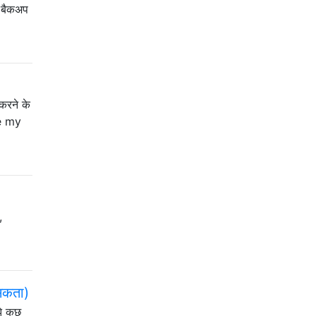
ी बैकअप
करने के
ee my
,
 सकता)
े कुछ