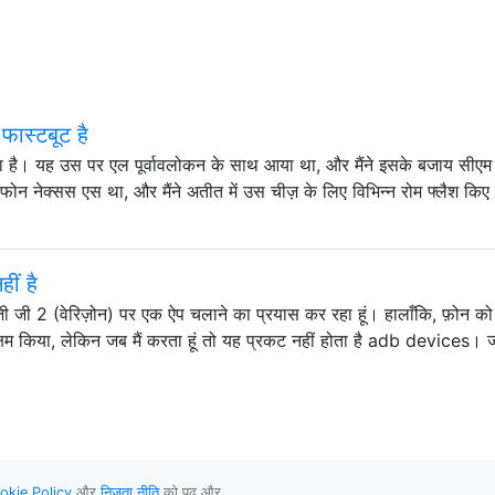
फास्टबूट है
खरीदा है। यह उस पर एल पूर्वावलोकन के साथ आया था, और मैंने इसके बजाय सीएम
ोन नेक्सस एस था, और मैंने अतीत में उस चीज़ के लिए विभिन्न रोम फ्लैश किए 
ीं है
 जी 2 (वेरिज़ोन) पर एक ऐप चलाने का प्रयास कर रहा हूं। हालाँकि, फ़ोन को क
िंग सक्षम किया, लेकिन जब मैं करता हूं तो यह प्रकट नहीं होता है adb devices। ज
okie Policy
और
निजता नीति
को पढ़ और