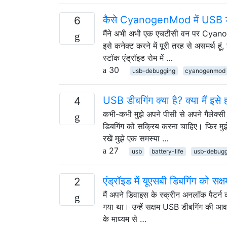
कैसे CyanogenMod में USB डीबग
6
मैंने अभी अभी एक एचटीसी वन पर Cyanoge
इसे कनेक्ट करने में पूरी तरह से असमर्थ हू
स्टॉक एंड्रॉइड रोम में …
30
usb-debugging
cyanogenmod
USB डीबगिंग क्या है? क्या मैं इसे
4
कभी-कभी मुझे अपने पीसी से अपने गैलेक्सी
डिबगिंग को सक्रिय करना चाहिए। फिर मुझे ल
रखें मुझे एक समस्या …
27
usb
battery-life
usb-debugg
एंड्रॉइड में यूएसबी डिबगिंग को सक
2
मैं अपने डिवाइस के स्क्रीन अनलॉक पैटर्न 
गया था। उन्हें सक्षम USB डीबगिंग की आवश्
के माध्यम से …