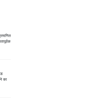
प्रमाणित
ापूर्वक
इड
ने का