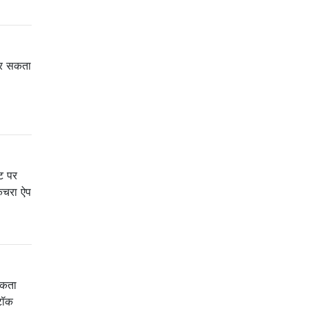
 कर सकता
इट पर
 कचरा ऐप
सकता
टॉक