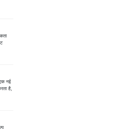
सकता
इट
 एक नई
रता है,
ल्प