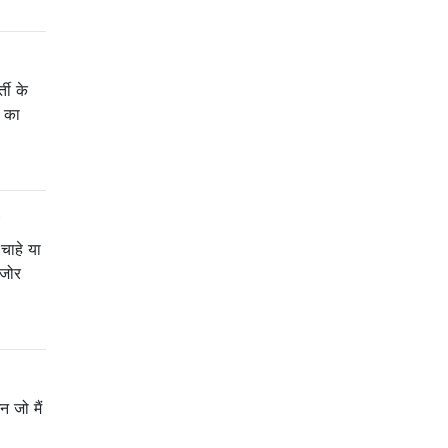
ती के
ी का
?
चाहे या
 जोर
 जो मैं