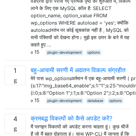
वर्डप्रेस द्वारा परोसे गए प्रत्येक पृष्ठ की शुरुआत में, विकल्प
लाने के लिए एक MySQL कॉल है: SELECT
option_name, option_value FROM
wp_options WHERE autoload = 'yes'; क्योंकि
autoloadस्तंभ पर कोई सूचकांक नहीं है , MySQL को
सभी पंक्तियों को देखना होगा। मुझे इस उत्तर के बारे में यह
कहते हुए …
15
plugin-development
options
बहु-आयामी सरणी में अद्यतन विकल्प संग्रहीत
1
मेरे पास wp_optionsवर्तमान में एक बहु-आयामी सरणी ( pro
{s:17:"img_base64_enable";s:1:"1";s:25:"mouldi
{i:0;s:8:"Option 1";i:1;s:8:"Option 2";i:2;s:8:"Opti
15
plugin-development
database
options
क्रमबद्ध विकल्पों को कैसे अपडेट करें?
4
मैं प्लगइन विकल्पों को अपडेट करना चाहता हूं। कुछ चीजें
हैं जो मैं बहुत दोहराता हूं। साथ WP-CLI मैं जानता हूँ कि