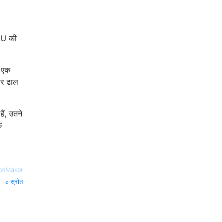
eLU की
ा एक
ंतर ढाल
ैं, उतने
े
onMaker
स्रोत