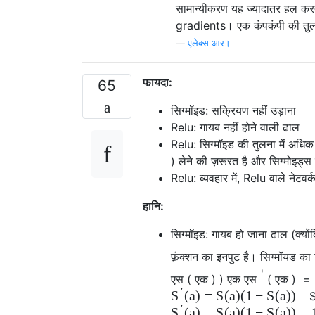
सामान्यीकरण यह ज्यादातर हल करत
gradients। एक कंपकंपी की तुलना
—
एलेक्स आर।
फायदा:
65
सिग्मॉइड: सक्रियण नहीं उड़ाना
Relu: गायब नहीं होने वाली ढाल
Relu: सिग्मॉइड की तुलना में अधिक 
) लेने की ज़रूरत है और सिग्मोइड्
Relu: व्यवहार में, Relu वाले नेटवर
हानि:
सिग्मॉइड: गायब हो जाना ढाल (क्योंकि
फ़ंक्शन का इनपुट है। सिग्मॉयड का 
'
एस
(
एक
)
)
एक
एस
(
एक
)
=
′
(
a
)
=
S
(
a
)
(
1
−
S
(
a
)
)
S
′
(
a
)
=
S
(
a
)
(
1
−
S
(
a
)
)
=
S