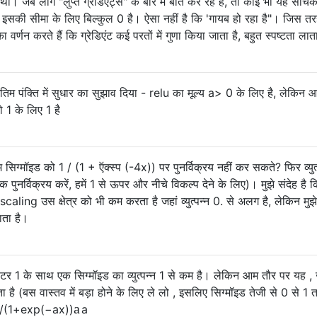
ी। जब लोग "लुप्त ग्रेडिएंट्स" के बारे में बात कर रहे हैं, तो कोई भी यह सोच
ंट इसकी सीमा के लिए बिल्कुल 0 है। ऐसा नहीं है कि 'गायब हो रहा है"। जिस तर
र्णन करते हैं कि ग्रेडिएंट कई परतों में गुणा किया जाता है, बहुत स्पष्टता लात
 पंक्ति में सुधार का सुझाव दिया - relu का मूल्य a> 0 के लिए है, लेकिन 
जो 1 के लिए 1 है
 सिग्मॉइड को 1 / (1 + ऍक्स्प (-4x)) पर पुनर्विक्रय नहीं कर सकते? फिर व्युत्
पुनर्विक्रय करें, हमें 1 से ऊपर और नीचे विकल्प देने के लिए)। मुझे संदेह है 
 rescaling उस क्षेत्र को भी कम करता है जहां व्युत्पन्न 0. से अलग है, लेकिन मु
ाता है।
ीटर 1 के साथ एक सिग्मॉइड का व्युत्पन्न 1 से कम है। लेकिन आम तौर पर यह ,
सकता है (बस वास्तव में बड़ा होने के लिए ले लो , इसलिए सिग्मॉइड तेजी से 0 से 1
a
/
(
1
+
exp
(
−
a
x
)
)
a