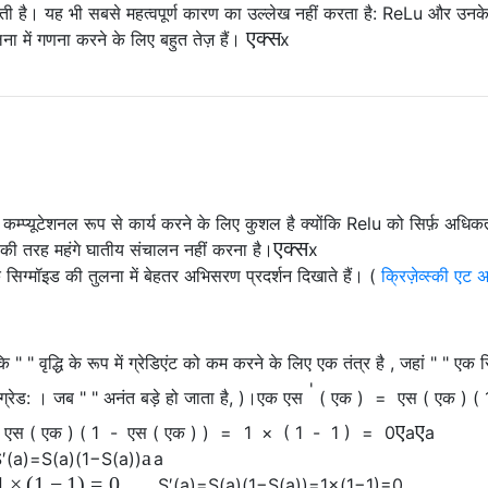
ी है। यह भी सबसे महत्वपूर्ण कारण का उल्लेख नहीं करता है: ReLu और उनक
एक्स
 में गणना करने के लिए बहुत तेज़ हैं।
x
कम्प्यूटेशनल रूप से कार्य करने के लिए कुशल है क्योंकि Relu को सिर्फ़ अधि
एक्स
स की तरह महंगे घातीय संचालन नहीं करना है।
x
्क सिग्मॉइड की तुलना में बेहतर अभिसरण प्रदर्शन दिखाते हैं। (
क्रिज़ेव्स्की एट
 " " वृद्धि के रूप में ग्रेडिएंट को कम करने के लिए एक तंत्र है , जहां " " एक 
'
ग्रेड: । जब " " अनंत बड़े हो जाता है, )।
एक
एस
(
एक
)
=
एस
(
एक
)
(
ए
ए
एस
(
एक
)
(
1
-
एस
(
एक
)
)
=
1
×
(
1
-
1
)
=
0
a
a
a
S
′
(
a
)
=
S
(
a
)
(
1
−
S
(
a
)
)
a
1
×
(
1
−
1
)
=
0
S
′
(
a
)
=
S
(
a
)
(
1
−
S
(
a
)
)
=
1
×
(
1
−
1
)
=
0