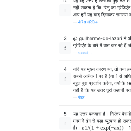
10
यह वह उत्तर है जिसकी मुझे तलाश थ
नहीं सकता है कि "रेलु का ग्रेडिए
आप हमें यह याद दिलाकर समस्या का व
—
बोरिस गोरेलिक
3
@ guilherme-de-lazari ने अंतिम
ग्रेडिएंट के बारे में बात कर रहे हैं 
—
saurabh
4
यदि यह मुख्य कारण था, तो क्या हम
सबसे अधिक 1 पर है (या 1 से अधिक 
बहुत बुरा प्रदर्शन करेगा, क्योंकि
नहीं है कि यह उत्तर पूरी कहानी बत
—
पीटर
5
यह उत्तर बकवास है। निरंतर पैराम
मनमाने ढंग से बड़ा व्युत्पन्न हो 
1
/
(
1
+
exp
(
−
a
x
)
)
है)।
a
1