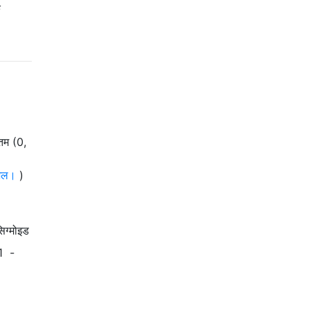
े
कतम (0,
 अल।
)
सिग्मोइड
1
-