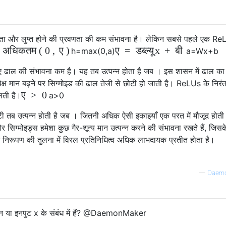
ता और लुप्त होने की प्रवणता की कम संभावना है। लेकिन सबसे पहले एक R
अधिकतम
(
0
,
ए
)
ए
=
डब्ल्यू
x
+
बी
h
=
max
(
0
,
a
)
a
=
W
x
+
b
िए ढाल की संभावना कम है। यह तब उत्पन्न होता है जब । इस शासन में ढाल क
रपेक्ष मान बढ़ने पर सिग्मोइड की ढाल तेजी से छोटी हो जाती है। ReLUs के निर
ए
>
0
लती है।
a
>
0
 तब उत्पन्न होती है जब । जितनी अधिक ऐसी इकाइयाँ एक परत में मौजूद होती ह
िग्मोइड्स हमेशा कुछ गैर-शून्य मान उत्पन्न करने की संभावना रखते हैं, जिसक
घने निरूपण की तुलना में विरल प्रतिनिधित्व अधिक लाभदायक प्रतीत होता है।
—
Daem
न या इनपुट x के संबंध में हैं? @DaemonMaker