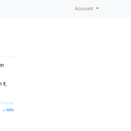
Account
 का
 है,
kTheStar
स्रोत