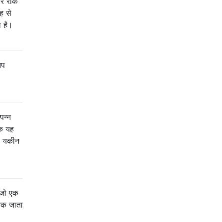
कर रोक
ह से
ा है।
आप
पन्न
कि यह
झे यकीन
 जो एक
 तक जाता