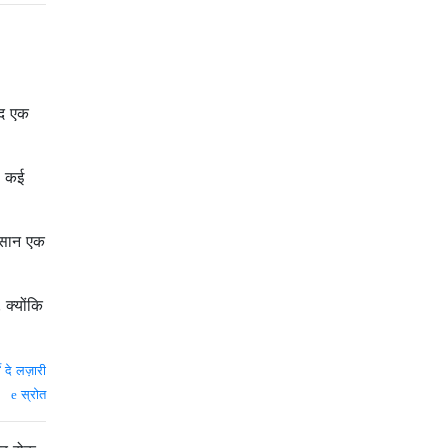
यद एक
े कई
ुकसान एक
क्योंकि
े दे लज़ारी
स्रोत