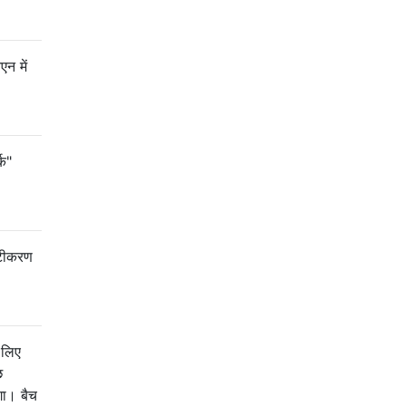
एन में
्क"
्टीकरण
 लिए
छ
ोगा। बैच