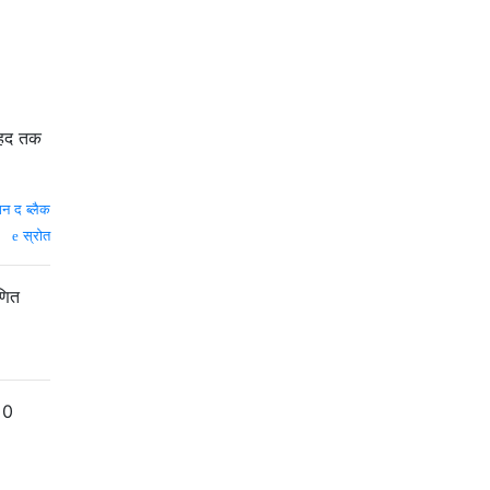
छ हद तक
न द ब्लैक
स्रोत
णित
=
0