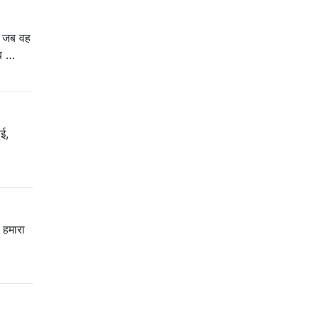
ार जब वह
जब …
ुई,
 हमारा