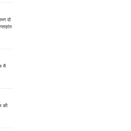
लगभग दो
्ताहांत
 मैं
ाल की