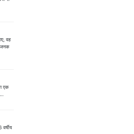
 गए, वह
तिजनक
भग एक
 …
 वर्षीय