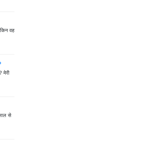
 लेकिन वह
?
? मेरी
 साल से