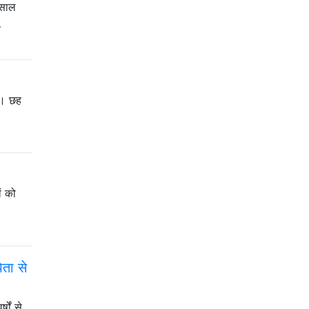
 साल
…
ं। छह
ों को
िता से
षों से