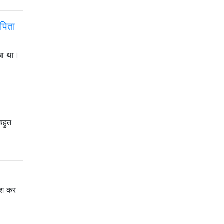
 पिता
ेखा था।
बहुत
िश कर