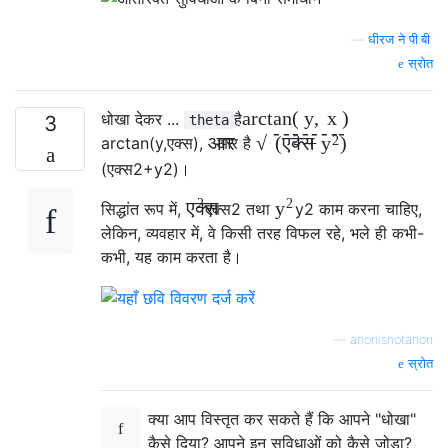
—
धीरज ने पी.बी.
स्रोत
arctan
(
y
,
x
)
धोखा देकर ...
है
3
theta
-
-
-
-
-
-
-
-
2
2
आर
√
(
+
)
एक्स
y
arctan
(
y
,
एक्स
)
,
आर
है
(
एक्स
2
+
y
2
)
।
2
2
एक्स
y
सिद्धांत रूप में,
एक्स
2
तथा
y
2
काम करना चाहिए,
लेकिन, व्यवहार में, वे किसी तरह विफल रहे, भले ही कभी-
कभी, यह काम करता है।
—
anonisnotanon
स्रोत
क्या आप विस्तृत कर सकते हैं कि आपने "धोखा"
कैसे दिया? आपने इन सुविधाओं को कैसे जोड़ा?