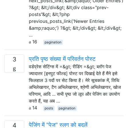
next_posts_link('&amp;laquo; Older Entries')
?&gt; &lt;/div&gt; &lt;div class="prev-
posts"&gt; &lt;?php
previous_posts_link('Newer Entries
&amp;raquo;') ?&gt; &lt;/div&gt; &lt;/div&gt;
…
16
pagination
प्रति पृष्ठ संख्या में परिवर्तन पोस्ट
3
वर्डप्रेस सेटिंग्स में =&gt; रीडिंग =&gt; ब्लॉग पेज
ज्यादातर [इनपुट फील्ड] पोस्ट पर दिखाई देते हैं मैंने इसे
फिलहाल 3 पदों पर सेट किया है। मेरे सूचकांक में, तिथि
अभिलेखागार, टैग अभिलेखागार, श्रेणी अभिलेखागार, खोज
परिणाम, आदि ... सभी पृष्ठ जो लूप और पेजिंग का उपयोग
करते हैं, यह अब …
14
posts
pagination
पेजिंग में "पेज" स्लग को बदलें
4