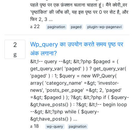
पहले पृष्ठ पर एक फ़ंक्शन चलाना चाहता हूं। मैंने क्वेरी_वर
'पृष्ठांकित' की जाँच की, यह इस पृष्ठ पर 0 पर सेट है, और
फिर 2, 3 …
22
pagination
paged
plugin-wp-pagenavi
Wp_query का उपयोग करते समय पृष्ठ पर
2
अंक लगाना?
&lt;!-- query --&gt; &lt;?php $paged = (
get_query_var( 'paged' ) ) ? get_query_var(
'paged' ) : 1; $query = new WP_Query(
array( 'category_name' =&gt; 'investor-
news', 'posts_per_page' =&gt; 2, 'paged'
=&gt; $paged ) ); ?&gt; &lt;?php if ( $query-
&gt;have_posts() ) : ?&gt; &lt;!-- begin loop
--&gt; &lt;?php while ( $query-
&gt;have_posts() ) …
18
wp-query
pagination