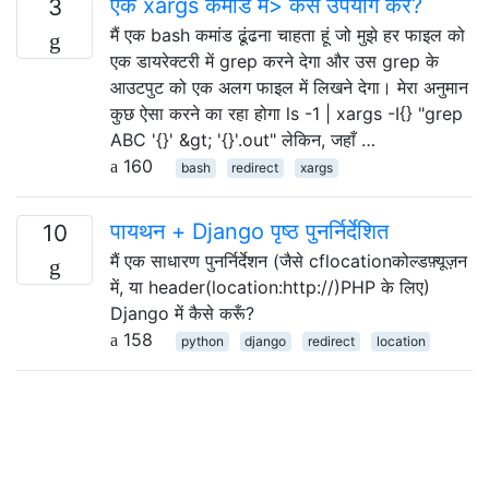
एक xargs कमांड में> कैसे उपयोग करें?
3
मैं एक bash कमांड ढूंढना चाहता हूं जो मुझे हर फाइल को
एक डायरेक्टरी में grep करने देगा और उस grep के
आउटपुट को एक अलग फाइल में लिखने देगा। मेरा अनुमान
कुछ ऐसा करने का रहा होगा ls -1 | xargs -I{} "grep
ABC '{}' &gt; '{}'.out" लेकिन, जहाँ …
160
bash
redirect
xargs
पायथन + Django पृष्ठ पुनर्निर्देशित
10
मैं एक साधारण पुनर्निर्देशन (जैसे cflocationकोल्डफ़्यूज़न
में, या header(location:http://)PHP के लिए)
Django में कैसे करूँ?
158
python
django
redirect
location