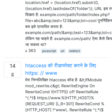
location.href = (location.href).substr(0,
(location.href).lastIndexOf('folder')); URL इस त
दिखता है: example.com/path/folder/index.php?
file=abc&amp;test=123&amp;lol=cool पुनर्निर्देशन
बस इसे प्रभावित करता है:
example.com/path/&amp;test=123&amp;lol=c
लेकिन यह चाहते हैं: example.com/path/ ऐसा कैसे किय
जा सकता था?
363
javascript
url
redirect
htaccess को रीडायरेक्ट करने के लिए
14
https: // www
मेरा निम्नलिखित htaccess कोड है: &lt;IfModule
mod_rewrite.c&gt; RewriteEngine On
RewriteCond !{HTTPS} off RewriteRule
^(.*)$ https://www.%{HTTP_HOST}%
{REQUEST_URI} [L,R=301] RewriteCond %
{HTTP_HOST} !^www\. RewriteRule ^(.*)$