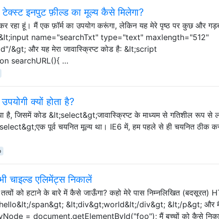
ेक्स्ट इनपुट फ़ील्ड का मूल्य कैसे मिलेगा?
र रहा हूं। मैं एक फ़ॉर्म का उपयोग करूंगा, लेकिन यह मेरे पृष्ठ पर कुछ और गड़
्ड है: &lt;input name="searchTxt" type="text" maxlength="512"
&gt; और यह मेरा जावास्क्रिप्ट कोड है: &lt;script
tion searchURL(){ …
योगी क्यों होता है?
 लिया है, जिसमें कोड &lt;select&gt;जावास्क्रिप्ट के माध्यम से गतिशील रूप से 
select&gt;एक पूर्व चयनित मूल्य था। IE6 में, हम पहले से ही चयनित ठीक कर
p
चाइल्ड एलिमेंट्स निकालें
 तत्वों को हटाने के बारे में कैसे जाऊँगा? कहो मेरे पास निम्नलिखित (बदसूरत)
hello&lt;/span&gt; &lt;div&gt;world&lt;/div&gt; &lt;/p&gt; और मै
r myNode = document.getElementById("foo"); मैं बच्चों को कैसे निक