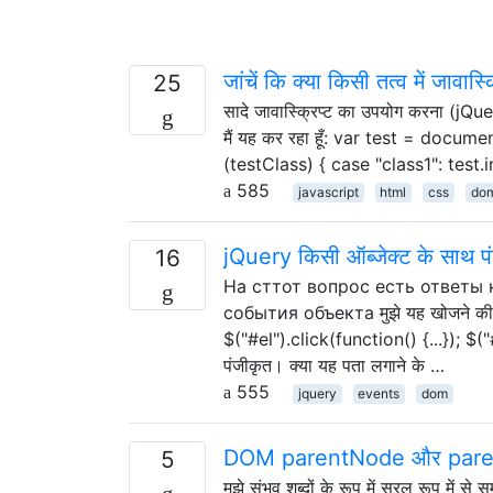
जांचें कि क्या किसी तत्व में जावास्क्
25
सादे जावास्क्रिप्ट का उपयोग करना (jQuery 
मैं यह कर रहा हूँ: var test = doc
(testClass) { case "class1": test
585
javascript
html
css
do
jQuery किसी ऑब्जेक्ट के साथ पंजी
16
На сттот вопрос есть ответы н
события объекта मुझे यह खोजने की जरूर
$("#el").click(function() {...}); $
पंजीकृत। क्या यह पता लगाने के …
555
jquery
events
dom
DOM parentNode और parent
5
मुझे संभव शब्दों के रूप में सरल रूप में 