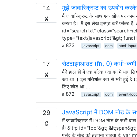
मुझे जावास्क्रिप्ट का उपयोग करके ट
14
मैं जावास्क्रिप्ट के साथ एक खोज पर काम क
करता है। मैं इस लेख इनपुट करें फ़ील
id="searchTxt" class="searchField"/
type="text/javascript"&gt; func
873
javascript
dom
html-input
सेटटाइमआउट (fn, 0) कभी-कभी उप
17
मैंने हाल ही में एक बल्कि गंदा बग में भाग
रहा था । इस गतिशील रूप से भरी हुई &lt;
लिए कोड था …
872
javascript
dom
event-loo
JavaScript में DOM नोड के सभी 
29
मैं जावास्क्रिप्ट में DOM नोड के सभी बाल
है: &lt;p id="foo"&gt; &lt;span&gt;
पसंद के नोड को हड़पना चाहता हूं: va