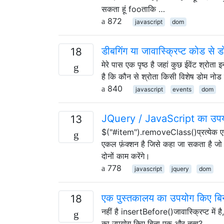
सकता हूं fooताकि …
872
javascript
dom
डीबगिंग या जावास्क्रिप्ट कोड से 
18
मेरे पास एक पृष्ठ है जहां कुछ ईवेंट श्रोत
है कि कौन से श्रोता किसी विशेष डोम नोड 
840
javascript
events
dom
JQuery / JavaScript का उपयोग
13
$("#item").removeClass()प्रत्येक एकल 
एकल फ़ंक्शन है जिसे कहा जा सकता है जो द
दोनों काम करेंगे।
778
javascript
jquery
dom
एक पुस्तकालय का उपयोग किए बिना ज
18
नहीं है insertBefore()जावास्क्रिप्ट में
का उपयोग किए बिना एक और तत्व?