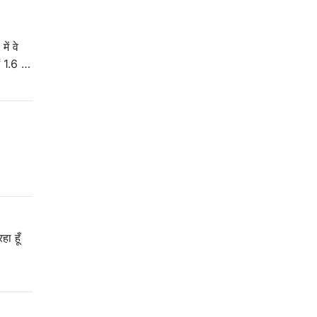
ें वे
ं 1.6 …
हा हूँ