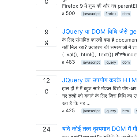
Firefox 9 में शुरू की और नव parent
500
javascript
firefox
dom
JQuery या DOM विधि जैसे getE
9
के लिए संभावित कारणों क्या हैं docum
नहीं मिल रहा? उदाहरण की समस्याओं में श
( .val(), .html(), .text()) लौटनेun
483
javascript
jquery
dom
JQuery का उपयोग करके HTML तत
12
हाल ही में मैं बहुत सारे मोडल विंडो पॉप-अ
नए तत्वों को बनाने के लिए जिस विधि का 
रहा है कि यह …
425
javascript
jquery
html
यदि कोई तत्व दृश्यमान DOM में मौज
24
आप getElementByIdविधि के उपयोग के बिना 