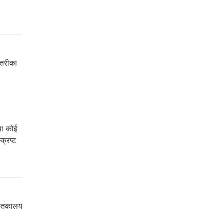
 तरीका
या कोई
्रिप्ट
ुस्तकालय