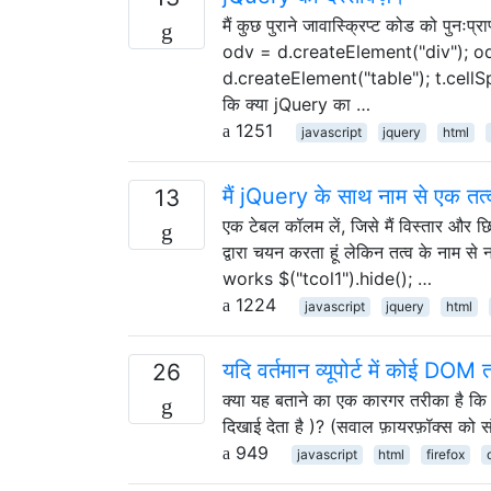
मैं कुछ पुराने जावास्क्रिप्ट कोड को पु
odv = d.createElement("div"); od
d.createElement("table"); t.cellSp
कि क्या jQuery का …
1251
javascript
jquery
html
मैं jQuery के साथ नाम से एक तत्व
13
एक टेबल कॉलम लें, जिसे मैं विस्तार और छि
द्वारा चयन करता हूं लेकिन तत्व के नाम स
works $("tcol1").hide(); …
1224
javascript
jquery
html
यदि वर्तमान व्यूपोर्ट में कोई DOM त
26
क्या यह बताने का एक कारगर तरीका है कि क्या
दिखाई देता है )? (सवाल फ़ायरफ़ॉक्स को स
949
javascript
html
firefox