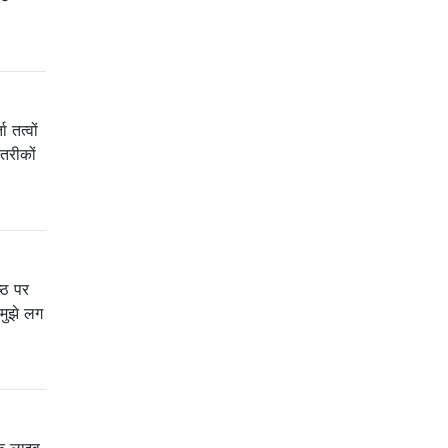
तत्वों
तरीकों
्ठ पर
मुझे लग
एक लाइव