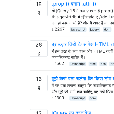
.prop () बनाम .attr ()
18
तो jQuery 1.6 में नया फ़ंक्शन है pro
this.getAttribute('style'); //do i use
एक ही काम करते हैं? और मैं अगर है का उ
2297
javascript
jquery
dom
ब्राउज़र विंडो के सापेक्ष HTML तत
26
मैं इस तरह के रूप एक्स और HTML तत्वों 
जावास्क्रिप्ट सापेक्ष में।
1562
javascript
html
css
d
मुझे कैसे पता चलेगा कि किस डोम तत
16
मैं यह पता लगाना चाहूंगा कि जावास्क्रिप्ट मे
और मुझे जो अभी तक चाहिए, वह नहीं मिला
1309
javascript
dom
jQuery का दस्तावेज़।
13