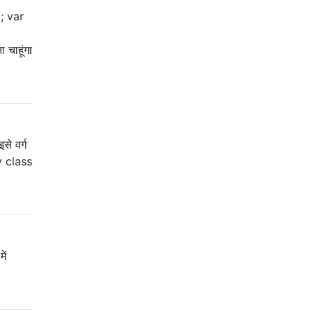
t; var
चाहूंगा
से वर्ग
by class
ें