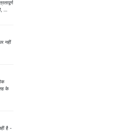
रतापूर्ण
है, …
घर नहीं
ठीक
तह के
ीं है -