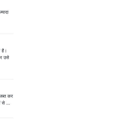
्यादा
 है।
र उसे
 जब्त कर
ं से …