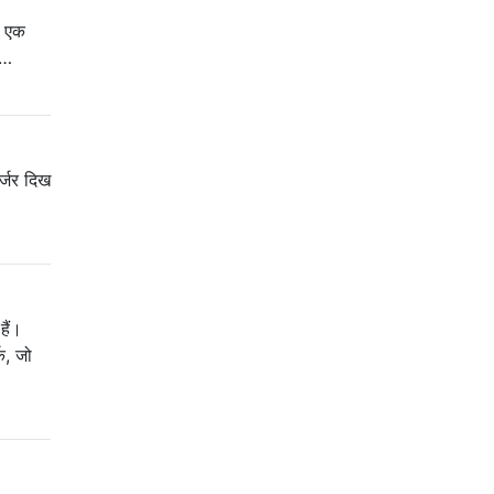
ह एक
 …
जर्जर दिख
हैं।
क, जो