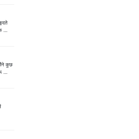
ूदते
कि …
ंने कुछ
रू …
ं