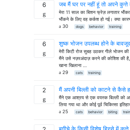
जब मैं घर पर नहीं हूं तो अपने कुत्त
6
मेरा 11 साल का बिशन फ्रेज़ लगातार भौंकता
भौंकने के लिए वह कर्कश हो गई। क्या कारण
30
dogs
behavior
training
शुष्क भोजन उपलब्ध होने के बावजू
6
मेरी किटी रोज सुबह उठकर गीले भोजन की 
मैंने उसे नज़रअंदाज़ करने की कोशिश की
खाना खिलाना …
29
cats
training
मैं अपनी बिल्ली को काटने से कैसे 
2
मैंने एक आश्रय से एक वयस्क बिल्ली को अप
लिया गया था और कोई पूर्व चिकित्सा इतिहास
25
cats
behavior
biting
trai
बगीचे के किसी विशेष हिस्से में कुत्त
2