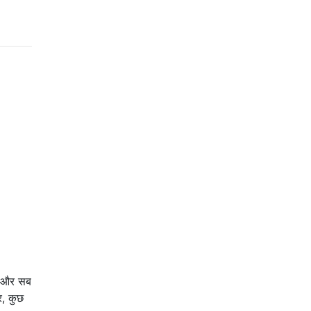
है और सब
र, कुछ