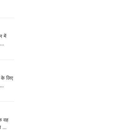
 में
े …
े के लिए
 …
कि वह
से …