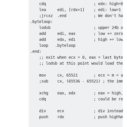
    cdq                     ; edx: high=0

    lea     edi, [rdx+1]    ; edi: low=1

    ;jrcxz  .end            ; We don't hand
.byteloop:

    lodsb                   ; upper 24b of 
    add     edi, eax        ; low += zero_e
    add     edx, edi        ; high += low

    loop   .byteloop

.end:

    ;; exit when ecx = 0, eax = last byte o
    ;; lodsb at this point would load the t
    mov     cx, 65521       ; ecx = m = adl
    ;sub    cx, (65536 - 65521) ; the immed
    xchg    eax, edx        ; eax = high,  
    cdq                     ; could be remo
    div     ecx             ; div instead o
    push    rdx             ; push high%m a