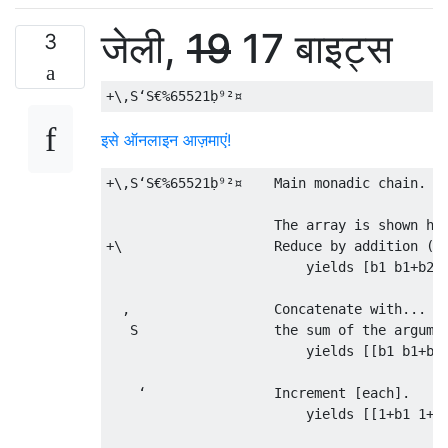
जेली,
19
17 बाइट्स
3
इसे ऑनलाइन आज़माएं!
+\,S‘S€%65521ḅ⁹²¤    Main monadic chain. Ta
                     The array is shown her
+\                   Reduce by addition (+)
                         yields [b1 b1+b2 .
  ,                  Concatenate with...

   S                 the sum of the argumen
                         yields [[b1 b1+b2 
    ‘                Increment [each].

                         yields [[1+b1 1+b1