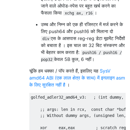
जाने वाले ओपोड-स्पेस पर बहुत खर्च करने का
फैसला किया
।
xchg ax, r16
उच्च और निम्न को एक ही रजिस्टर में मर्ज करने के
लिए push64 और push16 को मिलाना दो
एस के आसपास reg-reg डेटा मूवमेंट निर्देशों
div
को बचाता है । इस चाल का 32 बिट संस्करण और
भी बेहतर काम करता है:
push16 / push16 /
केवल 5B कुल, 6 नहीं।
pop32
चूंकि हम धक्का / पॉप करते हैं, इसलिए यह
SysV
amd64 ABI (एक लाल क्षेत्र के साथ) में इनलाइन asm
के लिए सुरक्षित नहीं है
।
golfed_adler32_amd64_v3:   ; (int dummy, co
    ;; args: len in rcx,  const char *buf i
    ;; Without dummy args, (unsigned len, c
    xor     eax,eax         ; scratch reg f