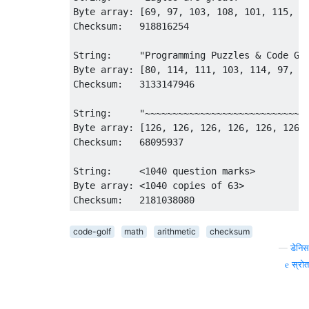
Byte array: [69, 97, 103, 108, 101, 115, 32
Checksum:   918816254

String:     "Programming Puzzles & Code Gol
Byte array: [80, 114, 111, 103, 114, 97, 10
Checksum:   3133147946

String:     "~~~~~~~~~~~~~~~~~~~~~~~~~~~~~~
Byte array: [126, 126, 126, 126, 126, 126,
Checksum:   68095937

String:     <1040 question marks>

Byte array: <1040 copies of 63>

code-golf
math
arithmetic
checksum
—
डेनिस
स्रोत