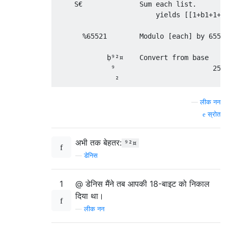
     S€              Sum each list.

                         yields [[1+b1+1+b1
       %65521        Modulo [each] by 65521
             ḅ⁹²¤    Convert from base    6
              ⁹                        256

—
लीक नन
स्रोत
अभी तक बेहतर:
⁹²¤
—
डेनिस
1
@ डेनिस मैंने तब आपकी 18-बाइट को निकाल
दिया था।
—
लीक नन