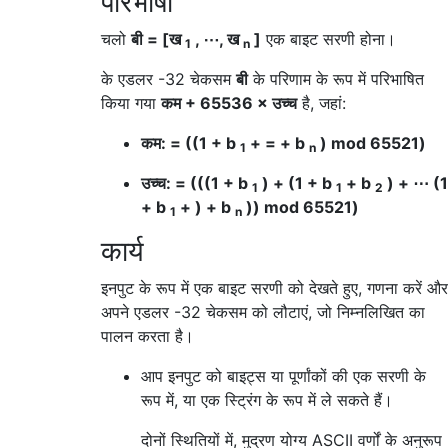
परिभाषा
चलो
बी = [ख
, ⋯, ख
]
एक बाइट सरणी होना।
1
n
के एडलर -32 चेकसम
बी
के परिणाम के रूप में परिभाषित
किया गया
कम + 65536 × उच्च
है, जहां:
कम: = ((1 + b
+ = + b
) mod 65521)
1
n
उच्च: = (((1 + b
) + (1 + b
+ b
) + ⋯ (1
1
1
2
+ b
+ ) + b
)) mod 65521)
1
n
कार्य
इनपुट के रूप में एक बाइट सरणी को देखते हुए, गणना करें और
अपने एडलर -32 चेकसम को लौटाएं, जो निम्नलिखित का
पालन करता है।
आप इनपुट को बाइट्स या पूर्णांकों की एक सरणी के
रूप में, या एक स्ट्रिंग के रूप में ले सकते हैं।
दोनों स्थितियों में, मुद्रण योग्य ASCII वर्णों के अनुरूप