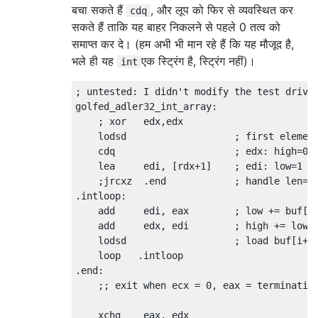
बचा सकते हैं
, और लूप को फिर से व्यवस्थित कर
cdq
सकते हैं ताकि यह बाहर निकलने से पहले 0 तत्व को
समाप्त कर दे। (हम अभी भी मान रहे हैं कि यह मौजूद है,
भले ही यह
एक स्ट्रिंग है, स्ट्रिंग नहीं)।
int
; untested: I didn't modify the test driver
golfed_adler32_int_array:

    ; xor   edx,edx

    lodsd                   ; first element
    cdq                     ; edx: high=0

    lea     edi, [rdx+1]    ; edi: low=1

    ;jrcxz  .end            ; handle len=0?
.intloop:

    add     edi, eax        ; low += buf[i]
    add     edx, edi        ; high += low

    lodsd                   ; load buf[i+1]
    loop   .intloop

.end:

    ;; exit when ecx = 0, eax = terminating
    xchg    eax, edx
