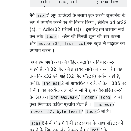
    xchg    eax, edi        ; eax=low

    cdq

    div     ecx             ; edx = low%m

मैंने
दो लूप काउंटरों के बजाय एक सरणी सूचकांक के
rcx
रूप में उपयोग करने पर भी विचार किया , लेकिन adler32
    ;; concatenate the two 16bit halves of 
(s)! = Adler32 (रिवर्स (s))। इसलिए हम उपयोग नहीं
    push    dx              ; push low%m wi
कर सके
। -लेन की गिनती शून्य की ओर करना
loop
    pop     rax             ; pop  high%m <
और
बस बहुत से बाइट्स का
movzx r32, [rsi+rcx]
उपयोग करना।
    pop     dx              ; add rsp, 2 to
अगर हम अपने आप को पॉइंटर बढ़ाने पर विचार करना
    ;; outside of 16bit code, we can't just
चाहते हैं, तो 32 बिट कोड शायद जाने का रास्ता है। यहां
    ret

तक ​​कि x32 एबीआई (32 बिट पॉइंटर्स) पर्याप्त नहीं है,
क्योंकि
2 बी amd64 पर है, लेकिन i386 पर
inc esi
1 बी। यह प्रत्येक तत्व को बाजी में शून्य-विस्तारित करने
के लिए हरा
/
/
: 4 बी
xor eax,eax
lodsb
loop
कुल मिलाकर कठिन प्रतीत होता है ।
/
inc esi
/
5 बी है।
movzx r32, byte [esi]
loop
64 बी मोड में 1 बी इंस्ट्रक्शन के साथ पॉइंटर को
scas
बढ़ाने के लिए एक और विकल्प है। (
/ के
rdi