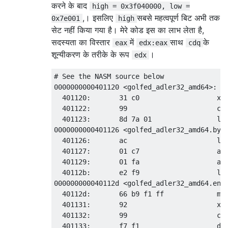
करने के बाद
high = 0x3f040000, low =
,। इसलिए
सबसे महत्वपूर्ण बिट अभी तक
0x7e001
high
सेट नहीं किया गया है। मेरे कोड इस का लाभ लेता है,
सदस्यता का विस्तार
में
साथ
के
eax
edx:eax
cdq
शून्यीकरण के तरीके के रूप
।
edx
# See the NASM source below

0000000000401120 <golfed_adler32_amd64>:

  401120:       31 c0                   xor
  401122:       99                      cdq
  401123:       8d 7a 01                lea
0000000000401126 <golfed_adler32_amd64.byte
  401126:       ac                      lod
  401127:       01 c7                   add
  401129:       01 fa                   add
  40112b:       e2 f9                   loo
000000000040112d <golfed_adler32_amd64.end>
  40112d:       66 b9 f1 ff             mov
  401131:       92                      xch
  401132:       99                      cdq
  401133:       f7 f1                   div