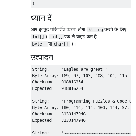
ध्यान दें
आप इनपुट परिवर्तित करना होगा
करने के लिए
String
(
एक से बाइट कम है
int[]
int[]
या
)।
byte[]
char[]
उत्पादन
String:     "Eagles are great!"

Byte Array: [69, 97, 103, 108, 101, 115, 32
Checksum:   918816254

Expected:   918816254

String:     "Programming Puzzles & Code Gol
Byte Array: [80, 114, 111, 103, 114, 97, 10
Checksum:   3133147946

Expected:   3133147946

String:     "~~~~~~~~~~~~~~~~~~~~~~~~~~~~~~