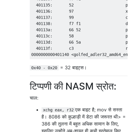
  401135:       52                      pus
  401136:       97                      xch
  401137:       99                      cdq
  401138:       f7 f1                   div
  40113a:       66 52                   pus
  40113c:       58                      pop
  40113d:       66 5a                   pop
  40113f:       c3                      ret
= 32 बाइट्स।
0x40 - 0x20
टिप्पणी की NASM स्रोत:
चाल:
एक बाइट है; mov से सस्ता
xchg eax, r32
है। 8086 को कुल्हाड़ी में डेटा की जरूरत थी> =
386 की तुलना में बहुत अधिक सामान के लिए,
इसलिए उन्होंने अब-शायद ही कभी इस्तेमाल किए