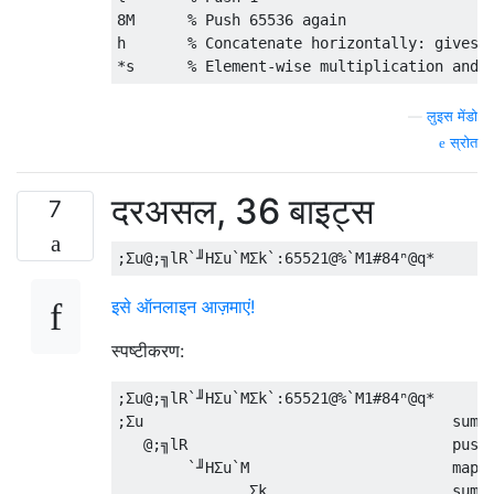
8M      % Push 65536 again

h       % Concatenate horizontally: gives a
—
लुइस मेंडो
स्रोत
दरअसल, 36 बाइट्स
7
इसे ऑनलाइन आज़माएं!
स्पष्टीकरण:
;Σu@;╗lR`╜HΣu`MΣk`:65521@%`M1#84ⁿ@q*

;Σu                                   sum(i
   @;╗lR                              push 
        `╜HΣu`M                       map o
               Σk                     sum, 