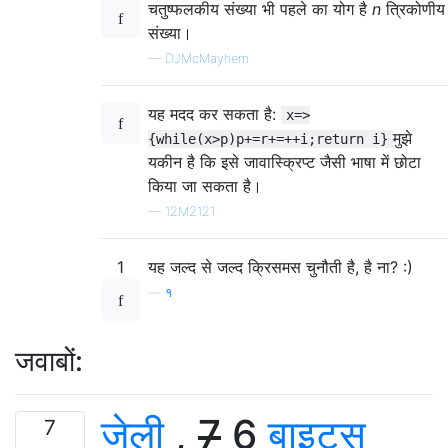
चतुष्फलकीय संख्या भी पहले का योग है
n
त्रिकोणीय
संख्या।
—
DJMcMayhem
यह मदद कर सकता है:
x=>
मुझे
{while(x>p)p+=r+=++i;return i}
यकीन है कि इसे जावास्क्रिप्ट जैसी भाषा में छोटा
किया जा सकता है।
—
12M2121
1
यह जल्द से जल्द क्रिसमस चुनौती है, है ना? :)
—
१
जवाबों:
जेली
,
7
6
बाइट्स
7