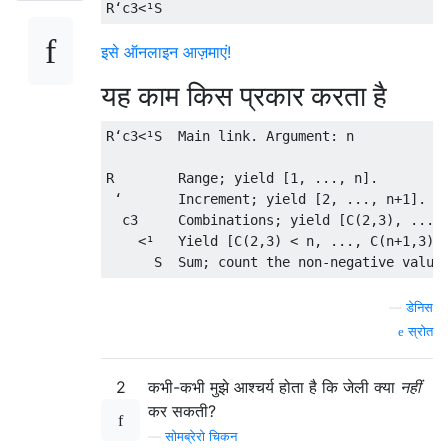
इसे ऑनलाइन आज़माएं!
यह काम किस प्रकार करता है
R‘c3<¹S  Main link. Argument: n

R        Range; yield [1, ..., n].

 ‘       Increment; yield [2, ..., n+1].

  c3     Combinations; yield [C(2,3), ..., 
    <¹   Yield [C(2,3) < n, ..., C(n+1,3) <
—
डेनिस
स्रोत
2
कभी-कभी मुझे आश्चर्य होता है कि जेली क्या
नहीं
कर सकती?
—
सोमब्रेरो चिकन