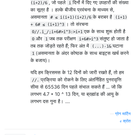
, जो पहले
दिनों में दिए गए उपहारों की संख्या
(i+2)/6
i
का सूत्र है । हल्के बीजीय प्रवंचना के माध्यम से,
असमानता
के बराबर है
# ≤ i(i+1)(i+2)/6
(i+1)
। तो संरचना
+ 6# ≤ (i+1)^3
एक के साथ शुरू होती है
0//.i_/;i+6#>i^3:>i+1
और
जब तक परीक्षण
संतुष्ट हो जाता है
0
1
i+6#>i^3
तब तक जोड़ते रहते हैं; फिर अंत में
घटाना
(...)-1&
(असमानता के अंदर कोष्ठक के साथ बाइट्स खर्च करने
1
के बजाय)।
यदि हम क्रिसमस के 12 दिनों को जारी रखते हैं, तो हम
प्रक्रिया को रोकने के लिए अंतर्निहित पुनरावृत्ति
//.
सीमा से 65536 दिन पहले संभाल सकते हैं ... जो कि
लगभग 4.7 * 10 ^ 13 दिन, या ब्रह्मांड की आयु के
लगभग दस गुना है। ....
—
ग्रेग मार्टिन
स्रोत