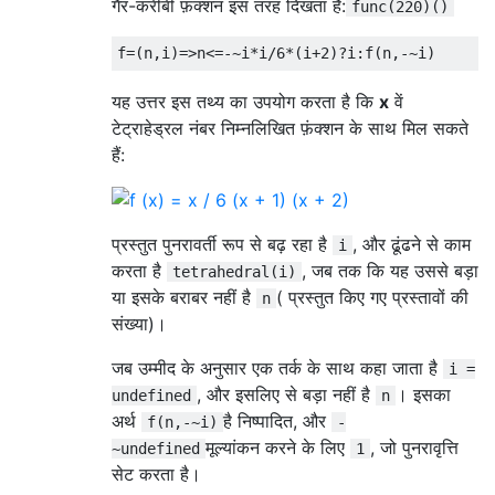
गैर-करीबी फ़ंक्शन इस तरह दिखता है:
func(220)()
f
=(
n
,
i
)=>
n
<=-~
i
*
i
/
6
*(
i
+
2
)?
i
:
f
(
n
,-~
i
)
यह उत्तर इस तथ्य का उपयोग करता है कि
x
वें
टेट्राहेड्रल नंबर निम्नलिखित फ़ंक्शन के साथ मिल सकते
हैं:
प्रस्तुत पुनरावर्ती रूप से बढ़ रहा है
, और ढूंढने से काम
i
करता है
, जब तक कि यह उससे बड़ा
tetrahedral(i)
या इसके बराबर नहीं है
( प्रस्तुत किए गए प्रस्तावों की
n
संख्या)।
जब उम्मीद के अनुसार एक तर्क के साथ कहा जाता है
i =
, और इसलिए से बड़ा नहीं है
। इसका
undefined
n
अर्थ
है निष्पादित, और
f(n,-~i)
-
मूल्यांकन करने के लिए
, जो पुनरावृत्ति
~undefined
1
सेट करता है।