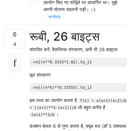
उपयोग किए गए फॉर्मूले पर आधारित था। मुझे
अपनी योजना बदलनी पड़ी। ;-)
—
अरनौलड
रूबी, 26 बाइट्स
6
संपादित करें: वैकल्पिक संस्करण, अभी भी 26 बाइट्स
मूल संस्करण
इस तथ्य का उपयोग करता है
T(x) = x(x+1)(x+2)/6
जो बहुत करीब है
= ((x+1)**3-(x+1))/6
।
(x+1)**3/6
फ़ंक्शन केवल 6 से गुणा करता है, क्यूब रूट (हाँ 5 दशमलव