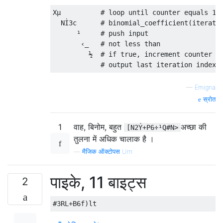
Xµ          # loop until counter equals 1

  NÌ3c      # binomial_coefficient(iteratio
      ¹     # push input

       ‹_   # not less than

         ½  # if true, increment counter

—
Emigna
स्रोत
1
वाह, बिनोम, बहुत
अच्छा की
[N2Ý+P6÷¹Q#N>
तुलना में अधिक चालाक है ।
—
मैजिक ऑक्टोपस Urn
पाइके, 11 बाइट्स
2