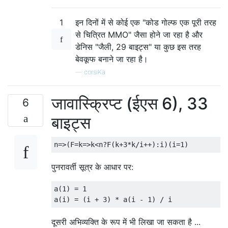
1
इन दिनों में से कोई एक "कोड गोल्फ एक पूरी तरह
से चित्रित MMO" जैसा होने जा रहा है और
डेनिस "जैली, 29 बाइट्स" या कुछ इस तरह
बेवकूफ बनाने जा रहा है।
—
corsiKa
जावास्क्रिप्ट (ईएस 6), 33
6
बाइट्स
n
=>(
F
=
k
=>
k
<
n
?
F
(
k
+
3
*
k
/
i
++):
i
)(
i
=
1
)
पुनरावर्ती सूत्र के आधार पर:
a(1) = 1

दूसरी अभिव्यक्ति के रूप में भी लिखा जा सकता है ...