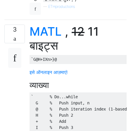
—
ETHproductions
MATL
,
12
11
3
बाइट्स
इसे ऑनलाइन आज़माएं!
व्याख्या
`       % Do...while

  G     %   Push input, n

  @     %   Push iteration index (1-based),
  H     %   Push 2

  +     %   Add

  I     %   Push 3
