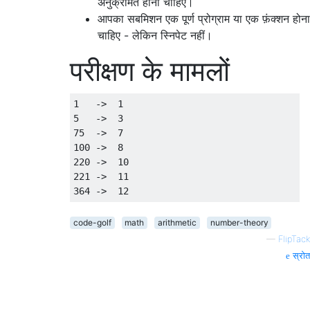
अनुक्रमित होना चाहिए।
आपका सबमिशन एक पूर्ण प्रोग्राम या एक फ़ंक्शन होना
चाहिए - लेकिन स्निपेट नहीं।
परीक्षण के मामलों
1   ->  1

5   ->  3

75  ->  7

100 ->  8

220 ->  10

221 ->  11

code-golf
math
arithmetic
number-theory
—
FlipTack
स्रोत