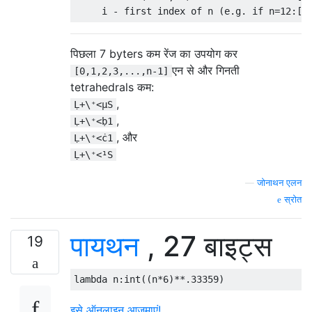
पिछला 7 byters कम रेंज का उपयोग कर
एन से और गिनती
[0,1,2,3,...,n-1]
tetrahedrals कम:
,
Ḷ+\⁺<µS
,
Ḷ+\⁺<ḅ1
, और
Ḷ+\⁺<ċ1
Ḷ+\⁺<¹S
—
जोनाथन एलन
स्रोत
पायथन
, 27 बाइट्स
19
lambda
 n
:
int
((
n
*
6
)**.
33359
)
इसे ऑनलाइन आज़माएं!