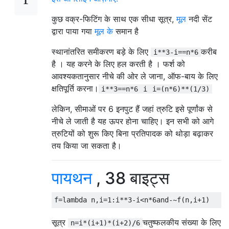
कुछ वक्र-फिटिंग के साथ एक सीधा सूत्र,
मूल
नदी सेंट
द्वारा पाया गया
मूल के
समान है
स्थानांतरित समीकरण बड़े के लिए
करीब
i**3-i==n*6
है । यह करने के लिए हल करती है । फर्श को
आवश्यकतानुसार नीचे की ओर ले जाना, ऑफ-बाय के लिए
क्षतिपूर्ति करना।
i**3==n*6
i
i=(n*6)**(1/3)
लेकिन, सीमाओं पर 6 इनपुट हैं जहां त्रुटि इसे पूर्णांक से
नीचे ले जाती है यह ऊपर होना चाहिए। इन सभी को आगे
त्रुटियों को शुरू किए बिना प्रतिपादक को थोड़ा बढ़ाकर
तय किया जा सकता है।
पायथन
, 38 बाइट्स
f
=
lambda
 n
,
i
=
1
:
i
**
3
-
i
<
n
*
6and
-~
f
(
n
,
i
+
1
)
सूत्र
चतुष्फलकीय संख्या के लिए
n=i*(i+1)*(i+2)/6