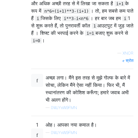
और अधिक अच्छी तरह से में लिखा जा सकता है
के
i+1
रूप में
। तो, हम सबसे कम पाते
n*6=(i+1)**3-(i+1)
हैं
जिसके लिए
। हर बार जब हम
1
i
i**3-i<n*6
i
से शुरू करते हैं, तो पुनरावर्ती कॉल
आउटपुट में जुड़ जाते
1
हैं । शिफ्ट की भरपाई करने के
बजाए शुरू करने से
i=1
।
i=0
—
XNOR
स्रोत
अच्छा लगा। मैंने इस तरह से मुझे गोल्फ के बारे में
सोचा, लेकिन मैंने ऐसा नहीं किया। फिर भी, मैं
स्थानांतरण की कोशिश करूँगा; हमारे जवाब अभी
भी अलग होंगे।
—
0WJYxW9FMN
1
ओह। आपका नया कमाल है।
—
0WJYxW9FMN