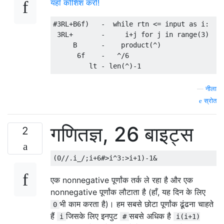
यहाँ कोशिश करो!
#3RL+B6f)   -  while rtn <= input as i:

 3RL+       -     i+j for j in range(3)

     B      -    product(^)

      6f    -   ^/6

—
नीला
स्रोत
गणितज्ञ, 26 बाइट्स
2
एक nonnegative पूर्णांक तर्क ले रहा है और एक
nonnegative पूर्णांक लौटाता है (हाँ, यह दिन के लिए
भी काम करता है)। हम सबसे छोटा पूर्णांक ढूंढना चाहते
0
हैं
जिसके लिए इनपुट
सबसे अधिक है
i
#
i(i+1)