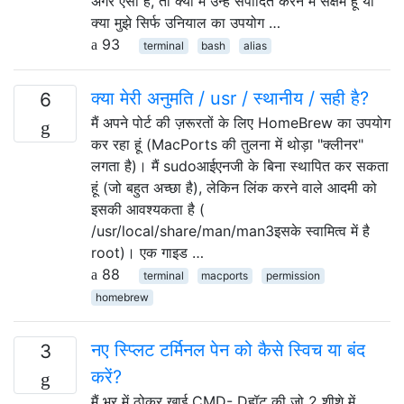
अगर ऐसा है, तो क्या मैं उन्हें संपादित करने में सक्षम हूं या
क्या मुझे सिर्फ उनियाल का उपयोग …
93
terminal
bash
alias
क्या मेरी अनुमति / usr / स्थानीय / सही है?
6
मैं अपने पोर्ट की ज़रूरतों के लिए HomeBrew का उपयोग
कर रहा हूं (MacPorts की तुलना में थोड़ा "क्लीनर"
लगता है)। मैं sudoआईएनजी के बिना स्थापित कर सकता
हूं (जो बहुत अच्छा है), लेकिन लिंक करने वाले आदमी को
इसकी आवश्यकता है (
/usr/local/share/man/man3इसके स्वामित्व में है
root)। एक गाइड …
88
terminal
macports
permission
homebrew
नए स्प्लिट टर्मिनल पेन को कैसे स्विच या बंद
3
करें?
मैं भर में ठोकर खाई CMD- Dहॉट की जो 2 शीशे में