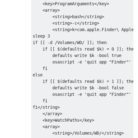
    <key>ProgramArguments</key>

    <array>

        <string>bash</string>

        <string>-c</string>

        <string>k=com.apple.Finder\ AppleSh
sleep 3

if [[ -d /Volumes/WD/ ]]; then

    if [[ $(defaults read $k) = 0 ]]; then

        defaults write $k -bool true

        osascript -e 'quit app "Finder"'

    fi

else

    if [[ $(defaults read $k) = 1 ]]; then

        defaults write $k -bool false

        osascript -e 'quit app "Finder"'

    fi

fi</string>

    </array>

    <key>WatchPaths</key>

    <array>

        <string>/Volumes/WD/</string>
